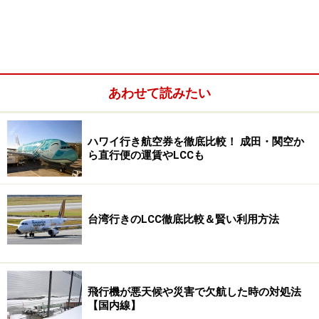
あわせて読みたい
訪日客が増え、保安検査場が以前よりも混雑する日本の空港
が増えている
ハワイ行き航空券を徹底比較！ 成田・関空か
ら直行便の運賃やLCCも
まず、保安検査場をスムーズに通過するための手段とし
て、
「早め行動」
は何事においても基本中の基本。航空
会社のカウンターでの搭乗手続き（チェックイン）、ま
台湾行きのLCC徹底比較＆賢い利用方法
た搭乗の際なども同様です。
特に、混雑する時期や時間帯は、どこでもとにかく並び
ます。早めに空港に着き、早めにチェックインし、そし
飛行機が悪天候や災害で欠航した時の対処法
て早めに保安検査場を通過しましょう。時間と気持ちに
【国内線】