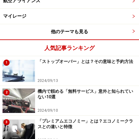
航空アライアンス
たいどれくらいの時間がかかるかまでは正直わかりづら
いです。
マイレージ
最近、空港によっては、保安検査場の混雑状況をリアル
他のテーマも見る
タイムで表示するところが出てきました。
人気記事ランキング
もしあれば、いくつかある保安検査場の混雑状況がリア
「ストップオーバー」とは？その意味と予約方法
ルタイムでわかり、空いている保安検査場に、列に並ぶ
1
前に向かうことができて非常に便利。世界の主要空港に
も導入されつつあります。
2024/09/13
機内で頼める「無料サービス」意外と知られてい
2
テクニック2. 保安検査場の「優先レーン」
ない10選
を使う
2024/09/10
「プレミアムエコノミー」とは？エコノミークラ
3
スとの違いと特徴
関西国際空港の第1旅客ターミナルに設置されている、保安
検査場のファストレーン（優先レーン）