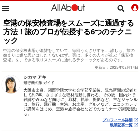
空港の保安検査場をスムーズに通過する
方法！旅のプロが伝授する6つのテクニ
ック
空港の保安検査場が混雑をしていて、毎回うんざりする……誰しも、旅の
始まりに嫌な思いはしたくないはず。実は、多くの人々が並ぶ「保安検
査場」を、できる限りスムーズに通れるテクニックがあるのです。
更新日：
2025年02月14日
シカマ アキ
飛行機の旅 ガイド
大阪市出身。関西学院大学社会学部卒業後、読売新聞の記者と
して約7年、さまざまな取材活動に携わる。その後、国内外で
雑誌やWebなど向けに、取材、執筆、撮影など。主なジャンル
は、旅行、飛行機・空港、お土産、グルメなど。ニコンカレッ
ジ講師をはじめ、空港や旅行会社などでのセミナーで講演活動
も。
プロフィール詳細
執筆記事一覧