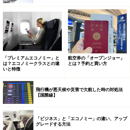
余裕があると、少々並んでもストレスになりにくいもの
です。
時間の目安としては、混雑時は出発3時間前、通常では
出発2時間前には空港に到着し、搭乗手続き（チェック
イン）をしましょう。
「プレミアムエコノミー」と
航空券の「オープンジョー」
空港の保安検査場とは？ 一般的な流れ
は？エコノミークラスとの違
とは？予約と買い方
いと特徴
空港の保安検査場には、航空会社のカウンターなどで搭
乗手続き（チェックイン）をして手荷物を預けた後に向
かいます。その保安検査場では、次のような流れで手荷
飛行機が悪天候や災害で欠航した時の対処法
【国際線】
物検査を受けます。
カウンター発行の搭乗券、またはeチケットで保安
「ビジネス」と「エコノミー」の違い、アップ
検査場に入る
グレードする方法