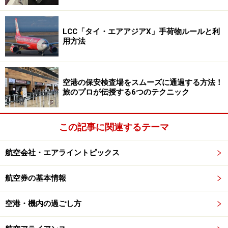
金属類などの手荷物を検査用のトレーに入れ、金属
探知機を通過
LCC「タイ・エアアジアX」手荷物ルールと利
手荷物はX線検査を受ける
用方法
その後、出国審査でパスポートを提出し、審査を受けた
空港の保安検査場をスムーズに通過する方法！
後、搭乗ゲートへ向かう流れとなります。
旅のプロが伝授する6つのテクニック
テクニック1．保安検査場の混雑状況をリア
ルタイム確認
この記事に関連するテーマ
航空会社・エアライントピックス
空港によっては、保安検査場の混雑具合を表示するところも
航空券の基本情報
ある。画像は韓国・仁川国際空港での案内表示
保安検査場が混んでいるかどうかは、行列ができている
空港・機内の過ごし方
長さでおおよそわかります。しかし、通過するのにいっ