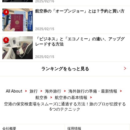
2025/02/16
航空券の「オープンジョー」とは？予約と買い方
保安検査場に
「優先レーン」
が設けられていることがあ
4
ります。日本国内では、羽田空港、成田空港、関西空港
などで導入されています。優先レーンが利用できると、
2025/02/15
一般レーンよりもスムーズに通過できます。
「ビジネス」と「エコノミー」の違い、アップグ
5
レードする方法
優先レーンを利用する基準は、あらかじめ決められてい
2025/02/15
ます。例えば、航空会社の上級会員、ビジネスクラス以
上の利用、体の不自由な方や小さな子どもを連れた方が
ランキングをもっと見る
対象となります。
>
>
>
>
All About
旅行
海外旅行
海外旅行の準備・最新情報
>
>
航空券
航空券の基本情報
関西空港の保安検査場にある優先レーンを利用するには専用
のチケットが必要
空港の保安検査場をスムーズに通過する方法！旅のプロが伝授する
6つのテクニック
この利用基準は、空港や航空会社などによって異なり、
通常は航空会社のカウンターで案内があります。もし気
会社概要
採用情報