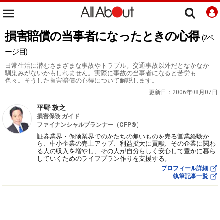
損害賠償の当事者になったときの心得
(2ペ
ージ目)
日常生活に潜むさまざまな事故やトラブル。交通事故以外だとなかなか
馴染みがないかもしれません。実際に事故の当事者になると苦労も
色々。そうした損害賠償の心得について解説します。
更新日：
2006年08月07日
平野 敦之
損害保険 ガイド
ファイナンシャルプランナー（CFP®）
証券業界・保険業界でのかたちの無いものを売る営業経験か
ら、中小企業の売上アップ、利益拡大に貢献、その企業に関わ
る人の収入を増やし、その人が自分らしく安心して豊かに暮ら
していくためのライフプラン作りを支援する。
プロフィール詳細
執筆記事一覧