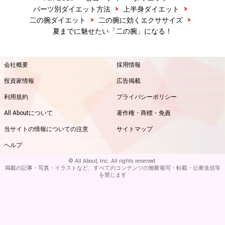
は必要なく、いつでもどこでも実践できるのが特徴。さ
>
>
パーツ別ダイエット方法
上半身ダイエット
らに、ただ鍛えるだけでなく、しなやかで女性らしい
>
>
二の腕ダイエット
二の腕に効くエクササイズ
夏までに魅せたい「二の腕」になる！
「二の腕」が完成するのが魅了です。
「強く・美しく・しなやか」。人間としての内面や姿勢
会社概要
採用情報
が「二の腕」にも表れているようなミッシェル・オバ
投資家情報
広告掲載
マ！ そんな憧れの「二の腕」を夏までに手に入れましょ
利用規約
プライバシーポリシー
う！
All Aboutについて
著作権・商標・免責
※記事内容は執筆時点のものです。最新の内容をご確認くださ
当サイトの情報についての注意
サイトマップ
い。
※ダイエットは個人の体質、また、誤った方法による実践に起因
ヘルプ
して体調不良を引き起こす場合があります。実践の際には、必ず
© All About, Inc. All rights reserved.
自身の体質及び健康状態を十分に考慮したうえで、正しい方法で
掲載の記事・写真・イラストなど、すべてのコンテンツの無断複写・転載・公衆送信等
おこなってください。また、全ての方への有効性を保証するもの
を禁じます
ではありません。
【編集部おすすめの購入サイト】