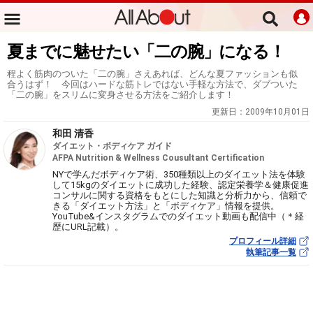
夏までに魅せたい「二の腕」になる！
程よく筋肉のついた「二の腕」さえあれば、どんな夏ファッションも似
合うはず！ 今回はハードな筋トレではない手軽な方法で、ダブついた
「二の腕」をスリムに変身させる方法をご紹介します！
更新日：
2009年10月01日
和田 清香
ダイエット・ボディケア ガイド
AFPA Nutrition & Wellness Cousultant Certification
NYで学んだボディケア術、350種類以上のダイエット法を体験
して15kgのダイエットに成功した経験、認定栄養学＆健康促進
コンサルに関する資格をもとにした知識と分析力から、信頼で
きる「ダイエット方法」と「ボディケア」情報を提供。
YouTube&インスタグラムでのダイエット動画も配信中（＊経
歴にURL記載）。
プロフィール詳細
執筆記事一覧