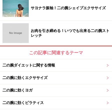
サヨナラ振袖！二の腕シェイプエクササイズ
お肉を引き締める！いつでも出来る二の腕スト
1.肘は外向きにしたまま大きな輪に手を添えるようにし
レッチ
て両腕を下ろします。肩は上がらないように肩甲骨をグ
ッと下ろし、首は長い状態をキープしましょう。
この記事に関連するテーマ
二の腕ダイエットに関する情報
二の腕に効くエクササイズ
2.肘を落とさないように外に向け、肩を引いたまま両腕
二の腕に効くヨガ
で大きなボールを抱えるように上体の前に出します。
二の腕に効くピラティス