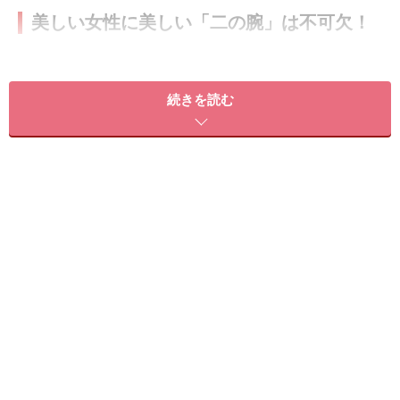
美しい女性に美しい「二の腕」は不可欠！
続きを読む
手を振ったら二の腕はダルンダルン！それ、危険です！！
痩せ細った「二の腕」は決して魅力的ではないけれど、