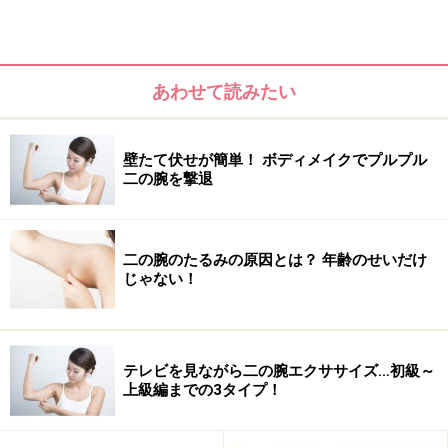
脂肪がたっぷり乗ったダブついた「二の腕」もNGです。
しなやかな筋肉をつけ、スラリと伸びやかな「二の腕」
を手に入れれば、どんなファッションも着こなせるし、
あわせて読みたい
女としての格も上がるもの。
そのためには、上腕二頭筋（腕の前にある筋肉）と上腕
壁たて伏せが簡単！ ボディメイクでプルプル
二の腕を撃退
三頭筋（腕の後にある筋肉）を鍛えると同時に、肩の筋
肉も鍛えていくことが重要です。ただ、マシンなどのウ
ェイトを使ってトレーニングすると、どうしてもゴツゴ
二の腕のたるみの原因とは？ 年齢のせいだけ
ツした「二の腕」が完成しやすく、“しなやか・伸びや
じゃない！
か・女性らしさ”からは程遠くなってしまいがちですの
で、今回は簡単なポージングを使ってできる「二の腕」
エクササイズをご紹介しましょう。
テレビを見ながら二の腕エクササイズ…初級～
上級編までの3タイプ！