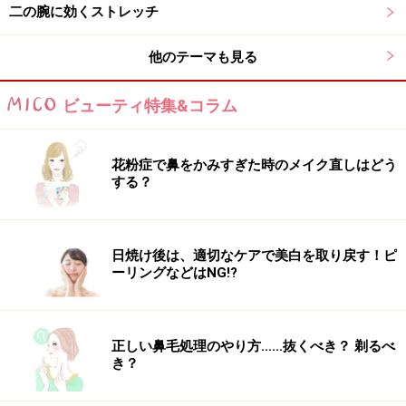
二の腕に効くストレッチ
他のテーマも見る
3.肩の位置は変えないまま、両腕を耳の脇まで上げま
す。両肘とも外向きにし、肩が上がったり、頭が前に出
ビューティ特集&コラム
ないように注意しましょう。
花粉症で鼻をかみすぎた時のメイク直しはどう
する？
日焼け後は、適切なケアで美白を取り戻す！ピ
4.肘を落とさないように両腕を肩のラインの延長線上に
ーリングなどはNG!?
開きます。肘は後ろ向きにし、二の腕の下の部分を意識
しましょう。1～4までの動きを数回、ゆっくりとしたペ
ースで繰り返します。
正しい鼻毛処理のやり方……抜くべき？ 剃るべ
き？