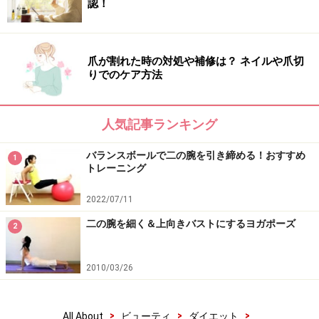
認！
爪が割れた時の対処や補修は？ ネイルや爪切
りでのケア方法
3.1と同じポーズを、腕をチェンジして行います。両腕が
肩甲骨から生えているようなイメージで行うと、しなや
かな二の腕が完成します。
人気記事ランキング
バランスボールで二の腕を引き締める！おすすめ
1
トレーニング
2022/07/11
二の腕を細く＆上向きバストにするヨガポーズ
4.2で作ったポーズから、左腕を斜め（右側）に引っ張ら
2
れるように上体をねじります。首は長い状態を保ち、肩
が上がらないように注意しましょう。
2010/03/26
今回ご紹介した「二の腕」のポージングは広いスペース
>
>
>
All About
ビューティ
ダイエット