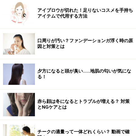
アイブロウが切れた！足りないコスメを手持ち
アイテムで代用する方法
1.右腕を上体の前に出し、左腕はサイドに広げます。右
腕と左腕は90℃の角度を保ち、左右の指先を遠くに引っ
口周りが汚い？ファンデーションガ浮く時の原
因と対策とは
張られるようにイメージします。
夕方になると頭が臭い……地肌の匂いが気にな
る！
2.1で作ったポーズから、右腕を斜め（左側）に引っ張ら
赤ら顔は冬になるとトラブルが増える？ 対策
れるように上体をねじっていきます。下半身の位置は変
とNGケアとは
えないで上体だけをねじれば、二の腕＋背中のダブつき
に効果的です。
チークの適量って一体どれくらい？ 動画で確