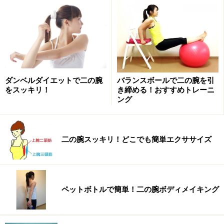
ダンベルダイエットで二の腕
バランスボールで二の腕を引
をスッキリ！
き締める！おすすめトレーニ
ング
用意するグッズも必要なく、立ったまま＆座ったままで
二の腕スッキリ！どこでも簡単エクササイズ
もできますので、ぜひ実践してみて下さいね。
ペットボトルで簡単！二の腕ボディメイキング
ポージングで作る、うっとりさせる「二の
腕」！