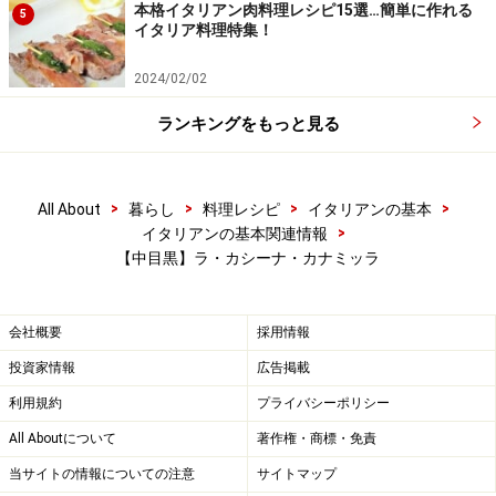
本格イタリアン肉料理レシピ15選…簡単に作れる
5
イタリア料理特集！
2024/02/02
ランキングをもっと見る
>
>
>
>
All About
暮らし
料理レシピ
イタリアンの基本
>
イタリアンの基本関連情報
【中目黒】ラ・カシーナ・カナミッラ
会社概要
採用情報
投資家情報
広告掲載
利用規約
プライバシーポリシー
All Aboutについて
著作権・商標・免責
当サイトの情報についての注意
サイトマップ