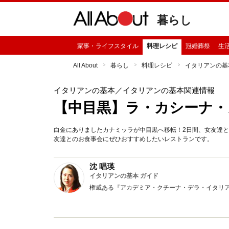
暮らし
家事・ライフスタイル
料理レシピ
冠婚葬祭
生
All About
暮らし
料理レシピ
イタリアンの基
イタリアンの基本
／イタリアンの基本関連情報
【中目黒】ラ・カシーナ・
白金にありましたカナミッラが中目黒へ移転！2日間、女友達
友達とのお食事会にぜひおすすめしたいレストランです。
沈 唱瑛
イタリアンの基本 ガイド
権威ある『アカデミア・クチーナ・デラ・イタリ