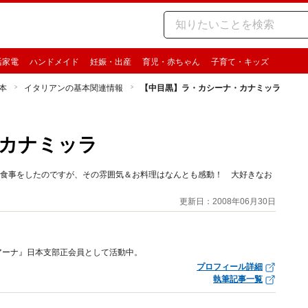
活家電
ハンドメイド
妊娠・出産
育児・赤ちゃん
子育て・キッズ
本
イタリアンの基本関連情報
【中目黒】ラ・カシーナ・カナミッラ
カナミッラ
と食事をしたのですが、その雰囲気＆お料理はなんとも感動！ 大好きなお
更新日：2008年06月30日
アーナ』日本支部正会員として活動中。
プロフィール詳細
執筆記事一覧