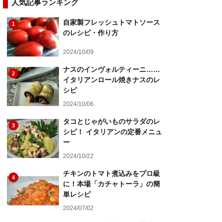
人気記事ランキング
自家製フレッシュトマトソース
1
のレシピ・作り方
2024/10/09
ナスのインヴォルティーニ……
2
イタリアンロール焼きナスのレ
シピ
2024/10/06
タコとじゃがいものサラダのレ
3
シピ！ イタリアンの定番メニュ
ー
2024/10/22
チキンのトマト煮込みをプロ級
4
に！本場「カチャトーラ」の簡
単レシピ
2024/07/02