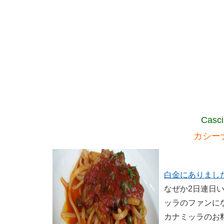
Casci
カシー
白金にありまし
なぜか2日連日
ッラのファンに
カナミッラのお