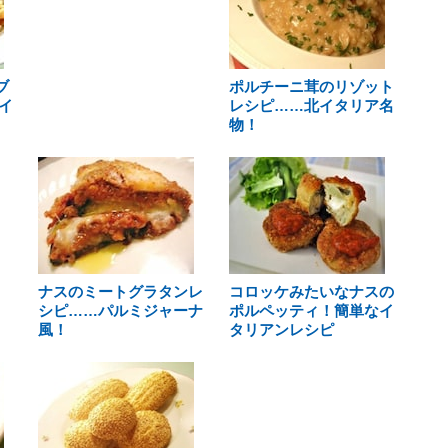
ブ
ポルチーニ茸のリゾット
イ
レシピ……北イタリア名
物！
ナスのミートグラタンレ
コロッケみたいなナスの
シピ……パルミジャーナ
ポルペッティ！簡単なイ
風！
タリアンレシピ