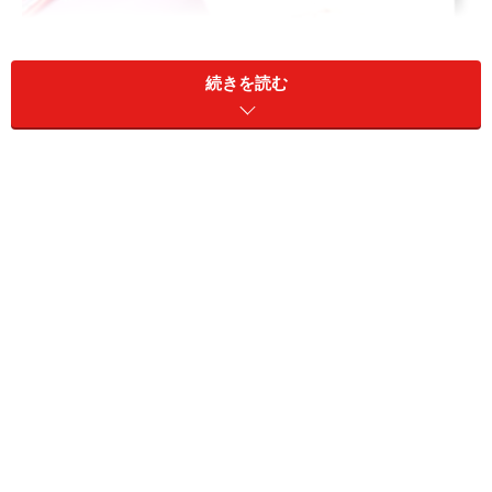
続きを読む
パネットーネ Il PANETTONE
代表的なのが日本でもおなじみのパネットーネ
（Panettone）。北イタリアはミラノが発祥のパネット
ーネは、レーズンやオレンジピールなどを含んだ甘味の
あるスポンジのパン。パンといっても普通のパンと違う
のは、なんとその賞味期限が6ヶ月というもの。小さい