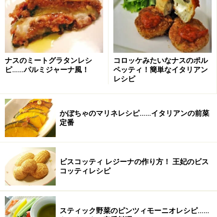
意外と知られていないパンドーロ。こちらはパネトーネ
とは異なり、ドライフルーツなどが入らない、スポンジ
系の大きめのケーキ。卵を多く使うことからパンドーロ
（黄金のパン）と呼ばれています。こちらはミラノのあ
ナスのミートグラタンレシ
コロッケみたいなナスのポル
るロンバルディア州の隣、ヴェネト州が発祥といわれて
ピ……パルミジャーナ風！
ペッティ！簡単なイタリアン
います。ですからパンドーロの箱にもPan d'oro di
レシピ
VENETOと書かれています。私の友人のイタリア人達、
私の旦那はパネトーネよりもパンドーロ好き。「朝、カ
かぼちゃのマリネレシピ……イタリアンの前菜
フェラッテとパンドーロさえあれば、幸せ！」 と、ほ
定番
っこりとした顔でパンドーロの美味しさを語ってくれま
す。
パンドーロはパネットーネと違い、食べる前にちょっと
ビスコッティ レジーナの作り方！ 王妃のビス
コッティレシピ
一手間があります。パンドーロの箱には必ず「粉砂糖」
の袋が入っています。このほとんどが「ヴァニラ風」の
粉砂糖なのですが、これをパンドーロの入っている袋に
スティック野菜のピンツィモーニオレシピ……
直接振り入れ、袋の口を手で押さえて振り、パンドーロ