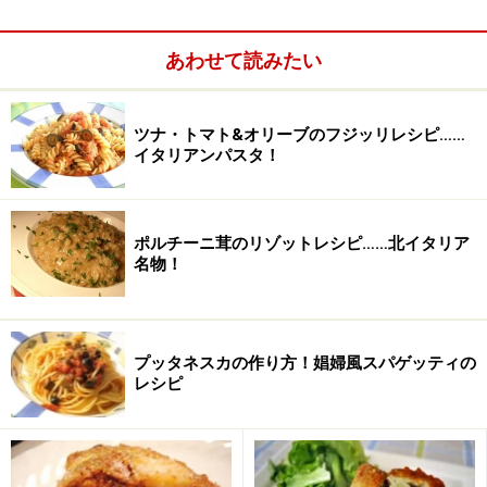
ものは250gからで、大きいものになると1kg！ 11月頃
からイタリアでは店頭でパネトーネが見られるようにな
あわせて読みたい
りますが、その賞味期限は、「来年の6月」という。こ
れだけ賞味期限が長いので、ウインターシーズンを通じ
ツナ・トマト&オリーブのフジッリレシピ……
ていただくことができるのです。
イタリアンパスタ！
また、この時期のホームパーティー等で、パネトーネを
片手に下げて訪れる方々も多く、気がつけば家のエント
ランスはパネトーネだらけだったりすることもありま
ポルチーニ茸のリゾットレシピ……北イタリア
す。
名物！
また、パネトーネは甘口の発砲ワイン、アスティ（Asti)
やモスカートダスティ（Moscato d'asti)と一緒に頂くと
さらに美味しく召し上がれます。
プッタネスカの作り方！娼婦風スパゲッティの
パネットーネをネットで♪
レシピ
パンドーロ
Il Pandoro