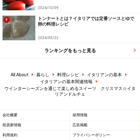
べく早めにお召し上がりください。また、持ち運びの際は保存方
2024/10/09
法に注意してください。
トンナートとは？イタリアでは定番ソースとゆで
5
卵の料理レシピ
【編集部おすすめの購入サイト】
2024/05/22
Amazonで人気レシピの書籍をチェック！
ランキングをもっと見る
楽天市場で人気レシピの書籍をチェック！
>
>
>
>
All About
暮らし
料理レシピ
イタリアンの基本
>
イタリアンの基本関連情報
ウインターシーズンを通じて楽しめるスイーツ クリスマス☆イタ
リアンドルチェ
会社概要
採用情報
投資家情報
広告掲載
利用規約
プライバシーポリシー