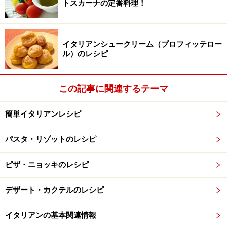
トスカーナの定番料理！
にまんべんなくお砂糖がつくようにします。その後、袋
から取り出し、好みの大きさに切り頂くのです。
そんな「一手間」が逆にエンターテイメント性があり、
イタリアンシュークリーム（プロフィッテロー
ル）のレシピ
ホームパーティーなどでは喜ばれます。
トローネ Torrone
この記事に関連するテーマ
冬を通じて頂くヌガータイプのお菓子トローネ。シチリ
アはシラクーザ発祥のお菓子で、シチリアがアラブの植
簡単イタリアンレシピ
民地だったころに伝わったお菓子です。シチリアの名産
パスタ・リゾットのレシピ
アーモンドやピスタチオが入ったものなどがあります。
ことエピファーナにトロンチーノ（トローネの小さい
ピザ・ニョッキのレシピ
版）をよく食べ、または配ったりします。
非常に甘いお菓子ですが、これが苦いエスプレッソとの
デザート・カクテルのレシピ
相性抜群！ パーティーの食後にカフェに添えたいお菓
子です。
イタリアンの基本関連情報
トローネをネットで♪