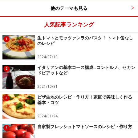
イタリアでは、こういった冬のお菓子をずっと食べてい
他のテーマも見る
るわけではありません。ちょっと知恵を働かせて、この
人気記事ランキング
お菓子をより美味しく食べるワザがあります。こうして
冬シーズン、たくさん頂いたパネットーネやパンドー
生トマトとモッツァレラのパスタ！ トマト缶なし
1
ロ、トローネを飽きないように消費していくのです。
のレシピ
そのワザを少し御紹介します。
2024/07/19
イタリアンの基本コース構成…コントルノ、セカン
☆パネットーネがティラミス風に大変身
2
ドピアットなど
☆パンドーロでフルーツのグラタン
☆トローネのアーモンドを生かしたセミフレッド
2021/10/31
それでは皆様に素敵なウインターシーズンを！
ピザ生地のレシピ・作り方！家庭で美味しく作る
3
基本・コツ
1
/
2
/
3
/
4
次へ
>>
2024/01/24
※記事内容は執筆時点のものです。最新の内容をご確認くださ
い。
自家製フレッシュトマトソースのレシピ・作り方
4
※衛生面および保存状態に起因して食中毒や体調不良を引き起こ
す場合があります。必ず清潔な状態で、正しい方法で行い、なる