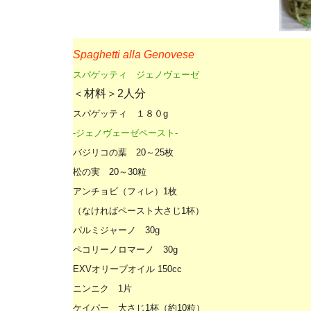
Spaghetti alla Genovese
スパゲッティ ジェノヴェーゼ
＜材料＞2人分
スパゲッティ １８０g
-ジェノヴェーゼペースト-
バジリコの葉 20～25枚
松の実 20～30粒
アンチョビ（フィレ）1枚
（なければペースト大さじ1杯）
パルミジャーノ 30g
ペコリーノロマーノ 30g
EXVオリーブオイル 150cc
ニンニク 1片
ケイパー 大さじ1杯（約10粒）