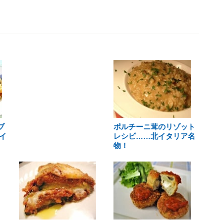
ブ
ポルチーニ茸のリゾット
イ
レシピ……北イタリア名
物！