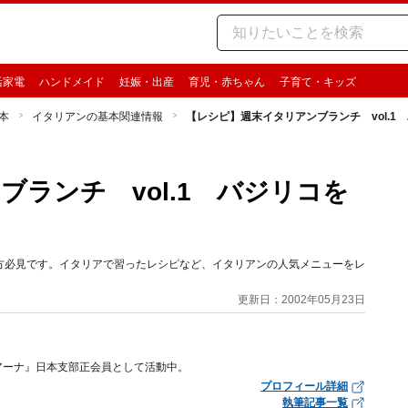
活家電
ハンドメイド
妊娠・出産
育児・赤ちゃん
子育て・キッズ
本
イタリアンの基本関連情報
【レシピ】週末イタリアンブランチ vol.1
ランチ vol.1 バジリコを
方必見です。イタリアで習ったレシピなど、イタリアンの人気メニューをレ
更新日：2002年05月23日
アーナ』日本支部正会員として活動中。
プロフィール詳細
執筆記事一覧