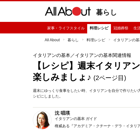
暮らし
家事・ライフスタイル
料理レシピ
冠婚葬祭
生
All About
暮らし
料理レシピ
イタリアンの基
イタリアンの基本
／イタリアンの基本関連情報
【レシピ】週末イタリアンブ
楽しみましょ♪
(2ページ目)
週末にゆっくり食事をしたい時、イタリアンを自分で作りたい
シピにしました。
沈 唱瑛
イタリアンの基本 ガイド
権威ある『アカデミア・クチーナ・デラ・イタリ