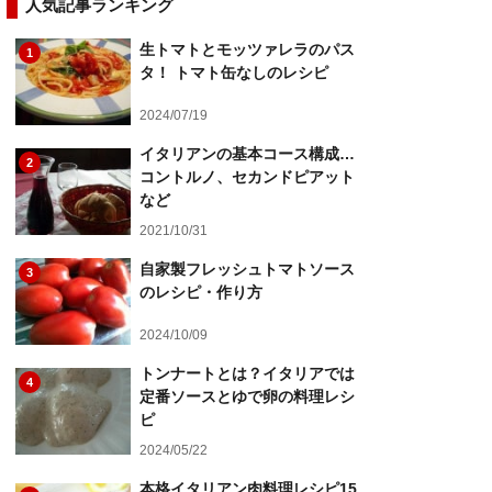
人気記事ランキング
生トマトとモッツァレラのパス
1
タ！ トマト缶なしのレシピ
2024/07/19
イタリアンの基本コース構成…
2
コントルノ、セカンドピアット
など
2021/10/31
自家製フレッシュトマトソース
3
のレシピ・作り方
2024/10/09
トンナートとは？イタリアでは
4
定番ソースとゆで卵の料理レシ
ピ
2024/05/22
本格イタリアン肉料理レシピ15