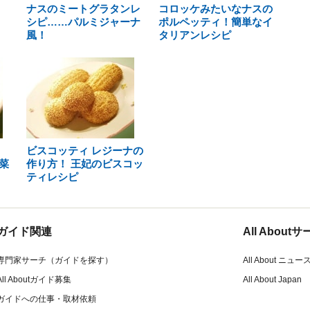
ナスのミートグラタンレ
コロッケみたいなナスの
シピ……パルミジャーナ
ポルペッティ！簡単なイ
風！
タリアンレシピ
ビスコッティ レジーナの
菜
作り方！ 王妃のビスコッ
ティレシピ
ガイド関連
All Abou
専門家サーチ（ガイドを探す）
All About ニュー
All Aboutガイド募集
All About Japan
ガイドへの仕事・取材依頼