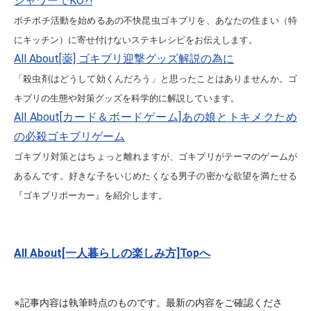
シャワーでKO?!
ボチボチ活動を始めるあの不快昆虫ゴキブリを、あなたの住まい（特
にキッチン）に寄せ付けないステキレシピをお伝えします。
All About[薬] ゴキブリ迎撃グッズ解説の為に
「殺虫剤はどうして効くんだろう」と思ったことはありませんか。ゴ
キブリの生態や対策グッズを科学的に解説しています。
All About[カード＆ボードゲーム]あの娘とトキメクため
の必殺ゴキブリゲーム
ゴキブリ対策とはちょっと離れますが、ゴキブリがテーマのゲームが
あるんです。好きな子をいじめたくなる男子の密かな欲望を満たせる
『ゴキブリポーカー』を紹介します。
All About[一人暮らしの楽しみ方]Topへ
※記事内容は執筆時点のものです。最新の内容をご確認くださ