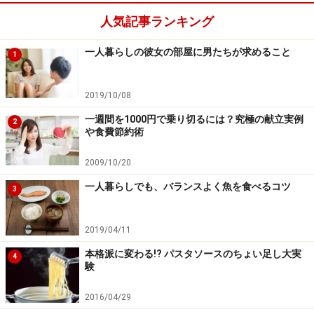
人気記事ランキング
一人暮らしの彼女の部屋に男たちが求めること
1
2019/10/08
一週間を1000円で乗り切るには？究極の献立実例
2
や食費節約術
2009/10/20
一人暮らしでも、バランスよく魚を食べるコツ
3
2019/04/11
本格派に変わる!? パスタソースのちょい足し大実
4
験
2016/04/29