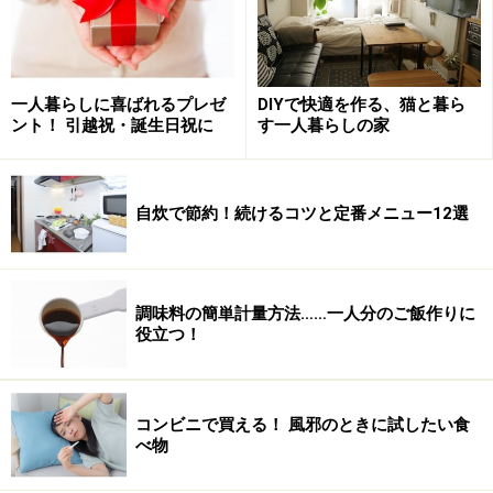
一人暮らしに喜ばれるプレゼ
DIYで快適を作る、猫と暮ら
ント！ 引越祝・誕生日祝に
す一人暮らしの家
自炊で節約！続けるコツと定番メニュー12選
調味料の簡単計量方法……一人分のご飯作りに
役立つ！
コンビニで買える！ 風邪のときに試したい食
べ物