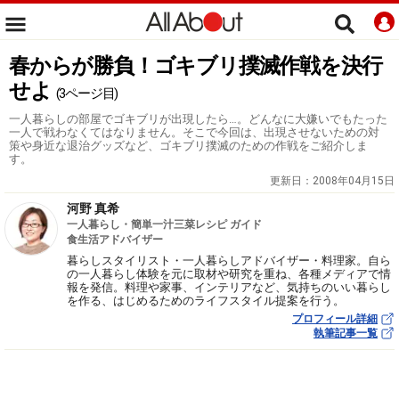
春からが勝負！ゴキブリ撲滅作戦を決行
せよ
(3ページ目)
一人暮らしの部屋でゴキブリが出現したら…。どんなに大嫌いでもたった
一人で戦わなくてはなりません。そこで今回は、出現させないための対
策や身近な退治グッズなど、ゴキブリ撲滅のための作戦をご紹介しま
す。
更新日：
2008年04月15日
河野 真希
一人暮らし・簡単一汁三菜レシピ ガイド
食生活アドバイザー
暮らしスタイリスト・一人暮らしアドバイザー・料理家。自ら
の一人暮らし体験を元に取材や研究を重ね、各種メディアで情
報を発信。料理や家事、インテリアなど、気持ちのいい暮らし
を作る、はじめるためのライフスタイル提案を行う。
プロフィール詳細
執筆記事一覧