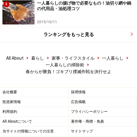
一人暮らしの揚げ物で必要なもの！油切り網や鍋
5
の代用品・油処理コツ
2019/10/11
ランキングをもっと見る
>
>
>
>
All About
暮らし
家事・ライフスタイル
一人暮らし
>
一人暮らしの掃除術
春からが勝負！ゴキブリ撲滅作戦を決行せよ
会社概要
採用情報
投資家情報
広告掲載
利用規約
プライバシーポリシー
All Aboutについて
著作権・商標・免責
当サイトの情報についての注意
サイトマップ