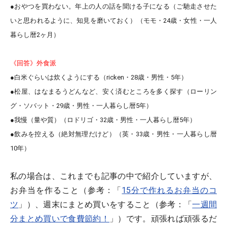
●おやつを買わない。
年上の人の話を聞ける子になる
（ご馳走させた
いと思われるように、知見を磨いておく）（モモ・24歳・女性・一人
暮らし暦2ヶ月）
《回答》外食派
●
白米ぐらいは炊くようにする
（ricken・28歳・男性・5年）
●松屋、はなまるうどんなど、
安く済むところを多く探す
（ローリン
グ・ソバット・29歳・男性・一人暮らし暦5年）
●我慢（量や質）（ロドリゴ・32歳・男性・一人暮らし暦5年）
●飲みを控える（絶対無理だけど）（英・33歳・男性・一人暮らし暦
10年）
私の場合は、これまでも記事の中で紹介していますが、
お弁当を作ること（参考：「
15分で作れるお弁当のコ
ツ
」）、週末にまとめ買いをすること（参考：「
一週間
分まとめ買いで食費節約！
」）です。頑張れば頑張るだ