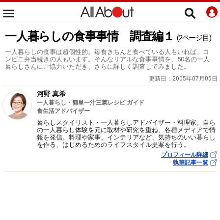
一人暮らしの食事事情 調査編１
(2ページ目)
一人暮らしの食事は超個性的。毎食きちんと食べている人もいれば、コ
ンビニ弁当続きの人もいます。そんなリアルな食事事情を、50名の一人
暮らしさんにご協力いただき、さらに詳しく調査してみました。
更新日：
2005年07月05日
河野 真希
一人暮らし・簡単一汁三菜レシピ ガイド
食生活アドバイザー
暮らしスタイリスト・一人暮らしアドバイザー・料理家。自ら
の一人暮らし体験を元に取材や研究を重ね、各種メディアで情
報を発信。料理や家事、インテリアなど、気持ちのいい暮らし
を作る、はじめるためのライフスタイル提案を行う。
プロフィール詳細
執筆記事一覧