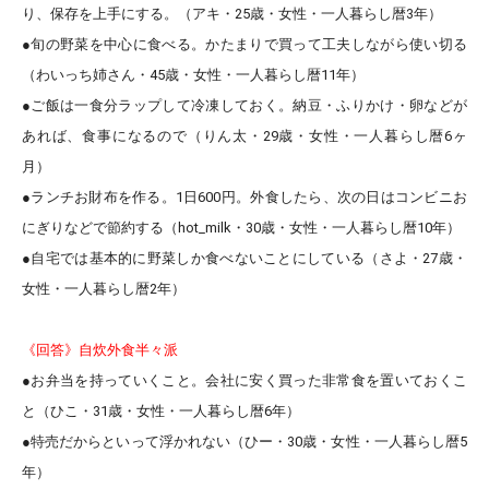
り、
保存を上手にする
。（アキ・25歳・女性・一人暮らし暦3年）
●
旬の野菜を中心に食べる
。かたまりで買って工夫しながら使い切る
（わいっち姉さん・45歳・女性・一人暮らし暦11年）
●
ご飯は一食分ラップして冷凍
しておく。納豆・ふりかけ・卵などが
あれば、食事になるので（りん太・29歳・女性・一人暮らし暦6ヶ
月）
●
ランチお財布を作
る。1日600円。外食したら、次の日はコンビニお
にぎりなどで節約する（hot_milk・30歳・女性・一人暮らし暦10年）
●自宅では
基本的に野菜しか食べない
ことにしている（さよ・27歳・
女性・一人暮らし暦2年）
《回答》自炊外食半々派
●
お弁当を持っていく
こと。会社に安く買った非常食を置いておくこ
と（ひこ・31歳・女性・一人暮らし暦6年）
●
特売だからといって浮かれない
（ひー・30歳・女性・一人暮らし暦5
年）