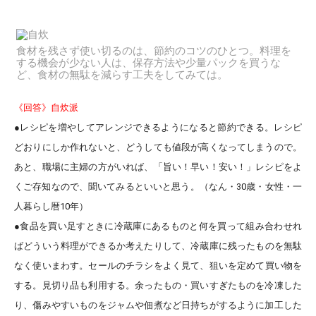
食材を残さず使い切るのは、節約のコツのひとつ。料理を
する機会が少ない人は、保存方法や少量パックを買うな
ど、食材の無駄を減らす工夫をしてみては。
《回答》自炊派
●
レシピを増やしてアレンジできるようになる
と節約できる。レシピ
どおりにしか作れないと、どうしても値段が高くなってしまうので。
あと、職場に主婦の方がいれば、「旨い！早い！安い！」レシピをよ
くご存知なので、聞いてみるといいと思う。（なん・30歳・女性・一
人暮らし暦10年）
●食品を買い足すときに冷蔵庫にあるものと何を買って組み合わせれ
ばどういう料理ができるか考えたりして、
冷蔵庫に残ったものを無駄
なく使いまわす
。セールのチラシをよく見て、狙いを定めて買い物を
する。見切り品も利用する。余ったもの・買いすぎたものを冷凍した
り、傷みやすいものをジャムや佃煮など日持ちがするように加工した