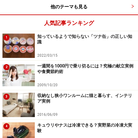
他のテーマも見る
人気記事ランキング
知っているようで知らない「ツナ缶」の正しい知
1
識
2022/03/15
一週間を1000円で乗り切るには？究極の献立実例
2
や食費節約術
2009/10/20
収納なし狭小ワンルームに猫と暮らす、インテリ
3
ア実例
2016/06/09
キュウリやナスは冷凍できる？実野菜の冷凍大実
4
験