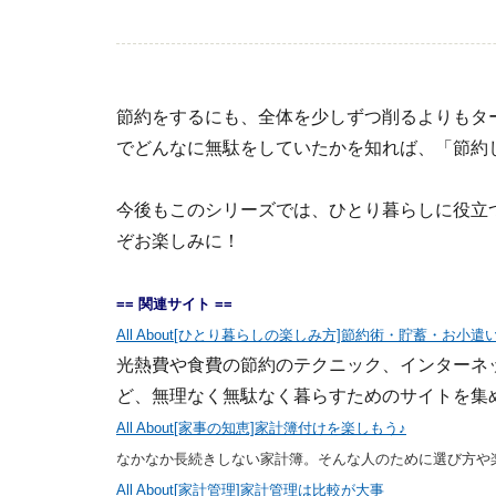
節約をするにも、全体を少しずつ削るよりもタ
でどんなに無駄をしていたかを知れば、「節約
今後もこのシリーズでは、ひとり暮らしに役立
ぞお楽しみに！
== 関連サイト ==
All About[ひとり暮らしの楽しみ方]節約術・貯蓄・お小遣
光熱費や食費の節約のテクニック、インターネ
ど、無理なく無駄なく暮らすためのサイトを集
All About[家事の知恵]家計簿付けを楽しもう♪
なかなか長続きしない家計簿。そんな人のために選び方や
All About[家計管理]家計管理は比較が大事