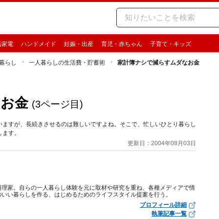
活家電
ハンドメイド
妊娠・出産
育児・赤ちゃん
子育て・キッズ
暮らし
一人暮らしの生活費・貯蓄術
家計簿ナシで減らすムダなお金
なお金
(3ページ目)
いますが、長続きさせるのは難しいですよね。そこで、忙しいひとり暮らし
します。
更新日：2004年08月03日
料理家。自らの一人暮らし体験を元に取材や研究を重ね、各種メディアで情
のいい暮らしを作る、はじめるためのライフスタイル提案を行う。
プロフィール詳細
執筆記事一覧