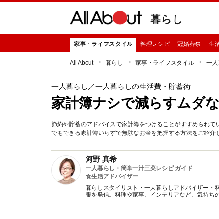
暮らし
家事・ライフスタイル
料理レシピ
冠婚葬祭
生
All About
暮らし
家事・ライフスタイル
一人
一人暮らし
／一人暮らしの生活費・貯蓄術
家計簿ナシで減らすムダ
節約や貯蓄のアドバイスで家計簿をつけることがすすめられて
でもできる家計簿いらずで無駄なお金を把握する方法をご紹介
河野 真希
一人暮らし・簡単一汁三菜レシピ ガイド
食生活アドバイザー
暮らしスタイリスト・一人暮らしアドバイザー・
報を発信。料理や家事、インテリアなど、気持ち