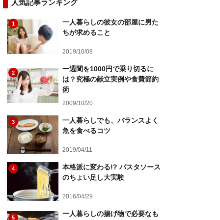
人気記事ランキング
一人暮らしの彼女の部屋に男た
1
ちが求めること
2019/10/08
一週間を1000円で乗り切るに
2
は？究極の献立実例や食費節約
術
2009/10/20
一人暮らしでも、バランスよく
3
魚を食べるコツ
2019/04/11
本格派に変わる!? パスタソース
4
のちょい足し大実験
2016/04/29
一人暮らしの揚げ物で必要なも
5