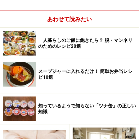
まず「なぁんだ、やっぱり家計簿をつけるのね」と思っ
た方、ごめんなさい。
あわせて読みたい
次のページ
で「家計簿ナシ」の方法を紹介していきます
が、やっぱり、できるのであれば
一人暮らしのご飯に飽きたら？ 脱・マンネリ
のためのレシピ20選
スープジャーに入れるだけ！ 簡単お弁当レシ
ピ10選
知っているようで知らない「ツナ缶」の正しい
知識
最低3ヶ月間、家計簿をつけるのが無駄なお金を把握す