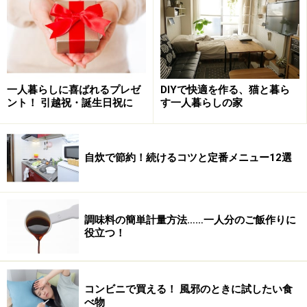
るためには最も良い方法
です。
無駄を知ることが節約につながる
一人暮らしに喜ばれるプレゼ
DIYで快適を作る、猫と暮ら
ント！ 引越祝・誕生日祝に
す一人暮らしの家
ai2you.com
による、無料で使えるインターネット上の家計
簿。携帯からもアクセスできるので、出先でも簡単に記録
ができて便利です。
自炊で節約！続けるコツと定番メニュー12選
ノート、市販の家計簿、家計簿ソフト、ネット家計簿…
やり方は何でも構いません。
調味料の簡単計量方法……一人分のご飯作りに
費用科目は大雑把でかまいません。
役立つ！
家賃や新聞、保険料など、毎月変動のないお金は記入し
なくてもかまいません。
また、きちんと合わせることが目的ではないので、多少
コンビニで買える！ 風邪のときに試したい食
べ物
の誤差は気にせず、毎月どの費用が大体いくらくらい支