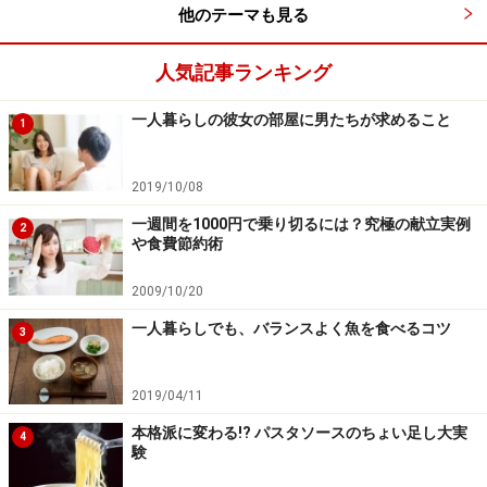
他のテーマも見る
次のページへ
1
/
3
人気記事ランキング
一人暮らしの彼女の部屋に男たちが求めること
1
2019/10/08
一週間を1000円で乗り切るには？究極の献立実例
2
や食費節約術
2009/10/20
一人暮らしでも、バランスよく魚を食べるコツ
3
2019/04/11
本格派に変わる!? パスタソースのちょい足し大実
4
験