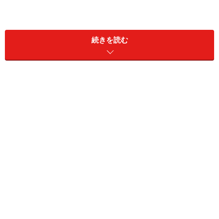
続きを読む
■ 家計簿ナシで無駄なお金チェックする
■ ひとり暮らしで無駄が多いお金ベスト3
できるなら3ヶ月間家計簿を…
季節によっても若干お金の動きは変わりますが、いずれの
時期にしても、3ヶ月間つけられれば、おおよそのお金の流
れを掴むことができます。