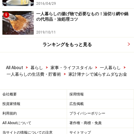
2016/04/29
一人暮らしの揚げ物で必要なもの！油切り網や鍋
5
の代用品・油処理コツ
2019/10/11
ランキングをもっと見る
>
>
>
>
All About
暮らし
家事・ライフスタイル
一人暮らし
>
一人暮らしの生活費・貯蓄術
家計簿ナシで減らすムダなお金
会社概要
採用情報
投資家情報
広告掲載
利用規約
プライバシーポリシー
All Aboutについて
著作権・商標・免責
当サイトの情報についての注意
サイトマップ