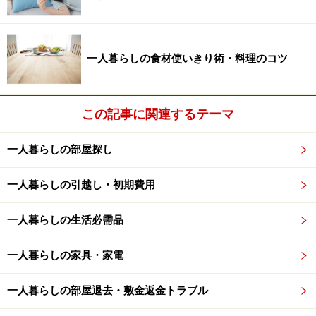
払われているのかを知ることが大切です。
3ヶ月家計簿をつけていると、
使ったときは無意識で
一人暮らしの食材使いきり術・料理のコツ
も、改めて振り返ることになるので、無駄の多い費用が
自然とわかってきます
。
この記事に関連するテーマ
それがわかれば、あとは簡単。家計簿をつけ続けなくて
も、その費用を重点的に減らすように心がければ、節約
一人暮らしの部屋探し
につながるというわけです。
一人暮らしの引越し・初期費用
次のページでは、家計簿ナシで無駄チェック！ 忙しい
一人暮らしの生活必需品
ひとり暮らしにぴったりの方法を大公開します！！＞＞
次のページへ
一人暮らしの家具・家電
※記事内容は執筆時点のものです。最新の内容をご確認くださ
一人暮らしの部屋退去・敷金返金トラブル
い。