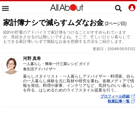
家計簿ナシで減らすムダなお金
(2ページ目)
節約や貯蓄のアドバイスで家計簿をつけることがすすめられています
が、長続きさせるのは難しいですよね。そこで、忙しいひとり暮らしで
もできる家計簿いらずで無駄なお金を把握する方法をご紹介します。
更新日：
2004年08月03日
河野 真希
一人暮らし・簡単一汁三菜レシピ ガイド
食生活アドバイザー
暮らしスタイリスト・一人暮らしアドバイザー・料理家。自ら
の一人暮らし体験を元に取材や研究を重ね、各種メディアで情
報を発信。料理や家事、インテリアなど、気持ちのいい暮らし
を作る、はじめるためのライフスタイル提案を行う。
プロフィール詳細
執筆記事一覧