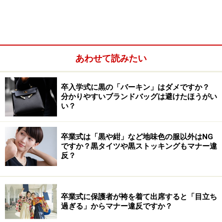
・
5歳の七五三：子供の服装・着物マナー
・
7歳の七五三：子供の服装・着物マナー
・
七五三での親の服装・着物（母親）
あわせて読みたい
卒入学式に黒の「バーキン」はダメですか？
分かりやすいブランドバッグは避けたほうがい
い？
卒業式は「黒や紺」など地味色の服以外はNG
ですか？黒タイツや黒ストッキングもマナー違
反？
卒業式に保護者が袴を着て出席すると「目立ち
・
七五三での親の服装・着物（父親）
過ぎる」からマナー違反ですか？