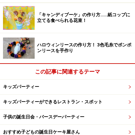
お宮参りの時の祝い着を仕立て直す場合も多い
「キャンディブーケ」の作り方……紙コップに
リボン、花かんざしの髪飾りをつけてかわいらしく
立てる食べられる花束！
履物は畳表の甲堀（こっぽり）や金襴（きんらん）
地張りの腰高の草履など
ハロウィンリースの作り方！ 3色毛糸でポンポ
■3歳男の子の服装・着物
ンリースを手作り
羽二重（はぶたえ）のし目模様の紋付二枚襲（かさ
ね）にへこ帯、袖無し羽織
この記事に関連するテーマ
鼻緒のついた平底の和装履物など
キッズパーティー
一般的にお宮参りの「のしめ」を転用する場合が多
い
キッズパーティーができるレストラン・スポット
まだ身体も小さい3歳児とって着物は重装備になりがち
子供の誕生日会・バースデーパーティー
です。軽い仕立ての着物を着せてあげて下さいね。
おすすめ子どもの誕生日ケーキ屋さん