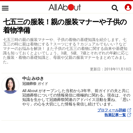
七五三の服装！親の服装マナーや子供の
着物準備
七五三時の親の服装マナーや、子供の着物の基礎知識を紹介します。七
五三の時に親は着物にする？スーツにする？カジュアルでもいい？など
マナーのお悩みを解決！ また子供の七五三の着物に関する由来や基礎知
識も知っておくとよいでしょう。3歳、5歳、7歳とそれぞれの年齢に応じ
た服装・着物の基礎知識と、母親や父親の服装マナーをまとめてみまし
た。
更新日：
2018年11月10日
中山 みゆき
冠婚葬祭 ガイド
All About がオープンした当初から3年半、前ガイドの夫と共に
冠婚葬祭についての情報発信に積極的に関わる。現在は、その
知識を生かして冠婚葬祭関連のアドバイス活動を重ね、「思い
やり」の心を大切にした情報を発信し続けています。
プロフィール詳細
執筆記事一覧