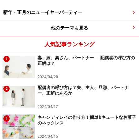
5歳の七五三：子供の服装・着物マナー
新年・正月のニューイヤーパーティー
他のテーマも見る
人気記事ランキング
男の子の七五三は、昔は数え年で5歳、今は満年齢で5歳にお
祝いします
妻、嫁、奥さん、パートナー……配偶者の呼び方の
1
5歳の七五三は、「袴着（はかまぎ）」という5歳男児の
正解は？
お祝いで、初めて袴を着ける儀式です。現在ではその年
2024/04/20
齢にあたる子どもに晴れ着を着せ、神社へ参詣し、子ど
配偶者の呼び方は？夫、主人、旦那、パートナ
もたちの成長を感謝するとともに、今後を祈願する儀礼
2
ー、正解はあるか
となりました。
2024/04/17
■5歳男の子の服装・着物
キャンディレイの作り方！簡単&キュートなお菓子
3
のネックレス
羽二重の五つ紋付のし目模様、また色紋付の長着と
そろいの羽織を合わせます
2024/04/15