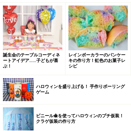
3歳の七五三：子供の服装・着物マナー
昔は数え年の3歳は男女ともにお祝いしていましたが、現在
誕生会のテーブルコーディネ
レインボーカラーのパンケー
では満年齢で女の子が3歳、男の子は5歳（地方によって3歳
ートアイデア……子どもが喜
キの作り方！虹色のお菓子レ
も）が一般的
ぶ！
シピ
3歳の七五三は「髪置き（かみおき）」といい、もう赤
ん坊ではないという意味から、男女ともずっと剃ってい
ハロウィンを盛り上げる！ 手作りボーリング
た頭髪をこの日から伸ばし始めることを祝う儀式です。
ゲーム
■3歳女の子の服装・着物
ビニール傘を使ってハロウィンのプチ仮装！
晴れ着に帯を結ばす、袖なし襟付きの朱色の「被布
クラゲ仮装の作り方
（ひふ）」をはおる