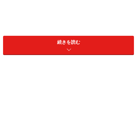
続きを読む
最近の七五三の傾向として、まず家族で記念撮影、そし
て神社で参拝します。その後に祖父母や家族と一緒にレ
ストランで食事して、皆でお祝いする。これが一般的な
お祝いのスタイルとなっているようです。
3歳、5歳、7歳とそれぞれの年齢に応じた基本的な着物
の由来や基礎知識と、母親や父親の服装マナーをまとめ
てみました。
七五三の服装・目次
・
3歳の七五三：子供の服装・着物マナー