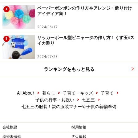
下着は白羽二重（しろはぶたえ）の比翼仕立て（ひ
ペーパーポンポンの作り方やアレンジ・飾り付け
4
アイディア集！
よくじたて）
袴は黒・紺・茶の無地か、のし目模様のある羽織、
2024/06/17
仙台平の派手な稿柄
サッカーボール型ピニャータの作り方！くす玉×ス
5
イカ割り
畳表の草履。最近は、のし模様など華やかな色柄を
選ぶ場合も
2024/07/28
白い扇子、守り刀を身につけます
ランキングをもっと見る
履きなれない草履やぽっくりなどは、あらかじめ履き慣
らしておけばよいかもしれません。子どもにとってはと
>
>
>
>
All About
暮らし
子育て・キッズ
子育て
ても苦痛で疲れてしまいます。
>
>
子供の行事・お祝い
七五三
七五三の服装！親の服装マナーや子供の着物準備
7歳の七五三：子供の服装・着物マナー
会社概要
採用情報
投資家情報
広告掲載