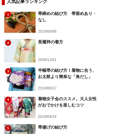
人気記事ランキング
帯締めの結び方 帯留めあり・
1
なし
2019/06/06
長襦袢の着方
2
2009/12/01
半幅帯の結び方！着物に合う、
3
お太鼓より簡単な「角だし」
2019/06/17
着物女子会のススメ。大人女性
4
がおでかけを楽しむコツ
2018/04/24
帯揚げの結び方
5