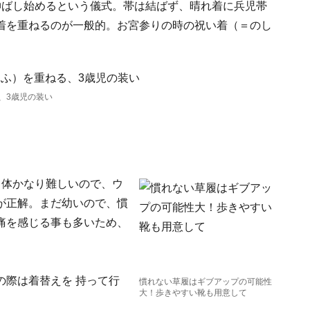
伸ばし始めるという儀式。帯は結ばず、晴れ着に兵児帯
着を重ねるのが一般的。お宮参りの時の祝い着（＝のし
、3歳児の装い
自体かなり難しいので、ウ
が正解。まだ幼いので、慣
痛を感じる事も多いため、
の際は着替えを 持って行
慣れない草履はギブアップの可能性
大！歩きやすい靴も用意して