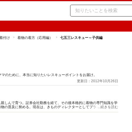
着付け
着物の着方（応用編）
七五三レスキュー～子供編
ママのために、本当に知りたいレスキューポイントをお届け。
更新日：2012年10月26日
れ親しんで育つ。証券会社勤務を経て、その後本格的に着物の専門知識を学
着物の普及に努める。現在は、きものディレクターとしてプライベートスタ
...続きを読む
筆、イベントの企画などを行う。