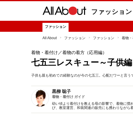
ファッション
ファッション
All About
ファッション
ファッション
着物・
着物・着付け
／着物の着方（応用編）
七五三レスキュー～子供編
子供も親も初めての経験なのが今の七五三。心配だワーと言う
黒柳 聡子
着物・着付け ガイド
幼い頃より着付けを教える母の影響で、着物に慣
び、教室運営、和装関連の販売にも携わりながら
イリングの指導、ビジネスコンサルティング、執