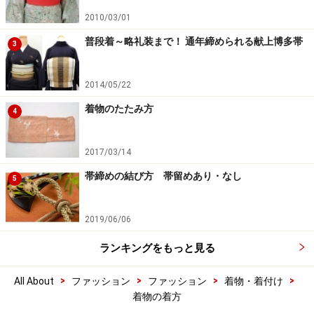
2010/03/01
普段着～略礼装まで！ 通年締められる献上博多帯
3
2014/05/22
着物のたたみ方
4
2017/03/14
帯締めの結び方 帯留めあり・なし
5
2019/06/06
ランキングをもっと見る
>
>
>
>
All About
ファッション
ファッション
着物・着付け
着物の着方