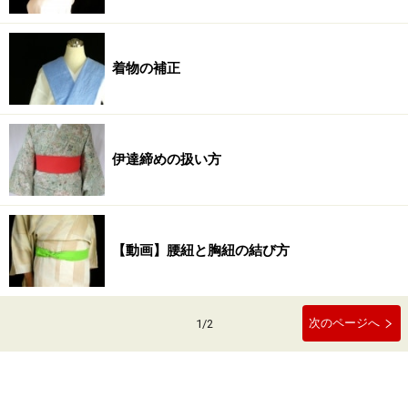
着物の補正
伊達締めの扱い方
【動画】腰紐と胸紐の結び方
次のページへ
1
/
2