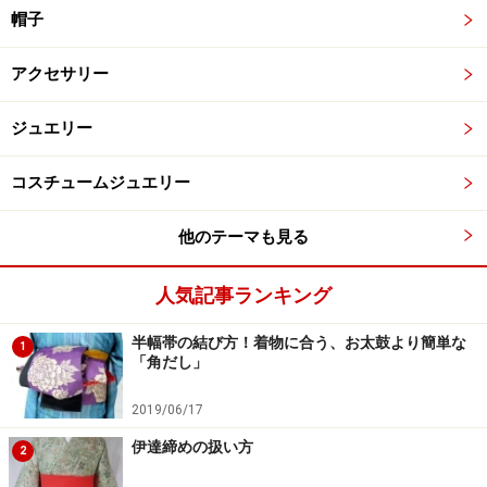
帽子
アクセサリー
ジュエリー
コスチュームジュエリー
他のテーマも見る
人気記事ランキング
半幅帯の結び方！着物に合う、お太鼓より簡単な
1
「角だし」
2019/06/17
伊達締めの扱い方
2