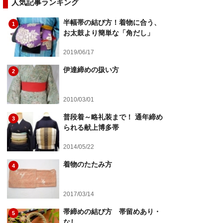
人気記事ランキング
半幅帯の結び方！着物に合う、
1
お太鼓より簡単な「角だし」
2019/06/17
伊達締めの扱い方
2
2010/03/01
普段着～略礼装まで！ 通年締め
3
られる献上博多帯
2014/05/22
着物のたたみ方
4
2017/03/14
帯締めの結び方 帯留めあり・
5
なし