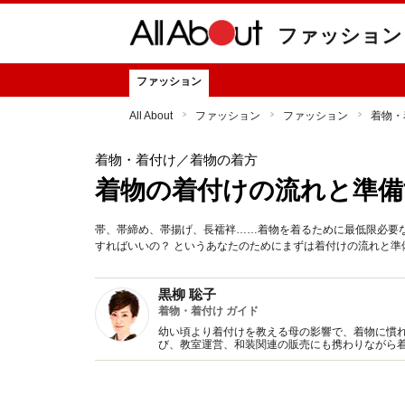
ファッション
ファッション
All About
ファッション
ファッション
着物・
着物・着付け
／着物の着方
着物の着付けの流れと準備
帯、帯締め、帯揚げ、長襦袢……着物を着るために最低限必要
すればいいの？ というあなたのためにまずは着付けの流れと準
黒柳 聡子
着物・着付け ガイド
幼い頃より着付けを教える母の影響で、着物に慣
び、教室運営、和装関連の販売にも携わりながら
イリングの指導、ビジネスコンサルティング、執