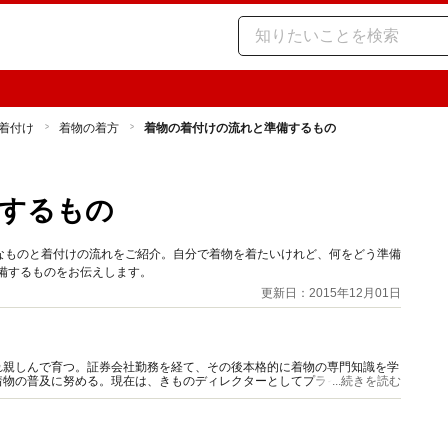
着付け
着物の着方
着物の着付けの流れと準備するもの
するもの
なものと着付けの流れをご紹介。自分で着物を着たいけれど、何をどう準備
備するものをお伝えします。
更新日：2015年12月01日
れ親しんで育つ。証券会社勤務を経て、その後本格的に着物の専門知識を学
着物の普及に努める。現在は、きものディレクターとしてプライベートスタ
...続きを読む
筆、イベントの企画などを行う。