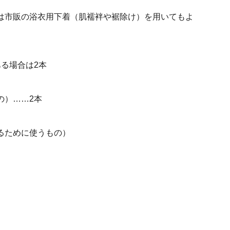
は市販の浴衣用下着（肌襦袢や裾除け）を用いてもよ
る場合は2本
の）……2本
るために使うもの）