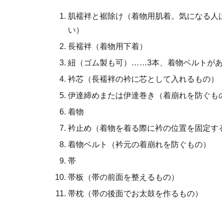
肌襦袢と裾除け（着物用肌着。気になる人
い）
長襦袢（着物用下着）
紐（ゴム製も可）……3本、着物ベルトがあ
衿芯（長襦袢の衿に芯として入れるもの）
伊達締めまたは伊達巻き（着崩れを防ぐも
着物
衿止め（着物を着る際に衿の位置を固定す
着物ベルト（衿元の着崩れを防ぐもの）
帯
帯板（帯の前面を整えるもの）
帯枕（帯の後面でお太鼓を作るもの）