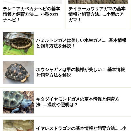
チレニアカベカナヘビの基本
テイラーカワリアガマの基本
情報と飼育方法……小型のカ
情報と飼育方法……小型のア
ナヘビ！
ガマ！
ハミルトンガメは美しい水生ガメ……基本情報
と飼育方法を解説！
モロクトカゲの特徴
ホウシャガメは甲の模様が美しい！ 基本情報
と飼育方法を解説
よく知られた特徴で、全身の棘に小さな溝があり、その
溝がすべて口角につながっていて、体についた水をすべ
て無駄にせず飲む、というシステムがあります。
キタダイヤモンドガメの基本情報と飼育方
これに関して、夜間に冷えた体に朝方に水滴が結露して
法……温度や照明は？
それを飲んでいるという説がありますが、これは証明は
されていないようです。何よりも、それくらいの温度で
結露するほど生息地の空気の湿度は高くありませんか
イヤレスドラゴンの基本情報と飼育方法……小