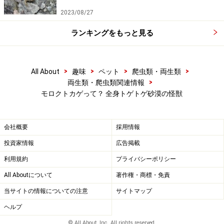
クトカゲだって．．．と考えてしまうのは不謹慎でしょ
2023/08/27
うか？何度も言いますが、そもそも流通自体が行われな
ランキングをもっと見る
いはずの種類ですけど。
私も生息地まで足を運んだのですが、残念ながら野生の
>
>
>
>
All About
趣味
ペット
爬虫類・両生類
個体に出会うことはできませんでした。しかし、爬虫類
>
両生類・爬虫類関連情報
目的でない観光客などによる発見例も結構あるようです
モロクトカゲって？ 全身トゲトゲ砂漠の怪獣
し、私自身もここは必ずいる、という場所がわかりまし
たので、絶対にいつかリベンジして、素晴らしい野生個
会社概要
採用情報
体の写真をみなさんにご覧いただこうと思っています！
投資家情報
広告掲載
利用規約
プライバシーポリシー
砂漠の怪獣モロクトカゲとはこんな生き
All Aboutについて
著作権・商標・免責
物！！
当サイトの情報についての注意
サイトマップ
ヘルプ
オーストラリアの爬虫類を代表する有名なトカゲ
© All About, Inc. All rights reserved.