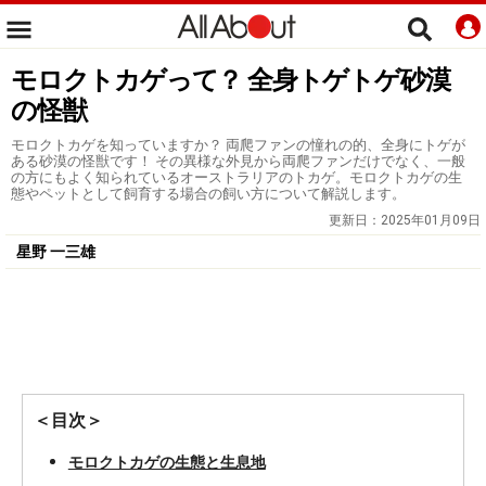
モロクトカゲって？ 全身トゲトゲ砂漠
の怪獣
モロクトカゲを知っていますか？ 両爬ファンの憧れの的、全身にトゲが
ある砂漠の怪獣です！ その異様な外見から両爬ファンだけでなく、一般
の方にもよく知られているオーストラリアのトカゲ。モロクトカゲの生
態やペットとして飼育する場合の飼い方について解説します。
更新日：
2025年01月09日
星野 一三雄
＜目次＞
モロクトカゲの生態と生息地