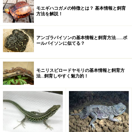
モエギハコガメの特徴とは？ 基本情報と飼育
方法を解説！
首の背中側に、両端に大きな棘がある肉質の付属物があ
り、敵に襲われたときに偽の頭部として機能させると言
われています。
アンゴラパイソンの基本情報と飼育方法……ボ
乾燥した地域の砂地に生息していますが、イメージされ
ールパイソンに似てる？
るように草一本生えていないような場所ではなく、乾燥
地帯に生えている植物の周辺などに生息しています。夜
間や、もっとも温度が上がる日中は巣穴の中や草などの
モニリスビロードヤモリの基本情報と飼育方
物陰に隠れていますが、日が昇った直後から午前中に活
法…飼育しやすく魅力的！
発に活動をします。