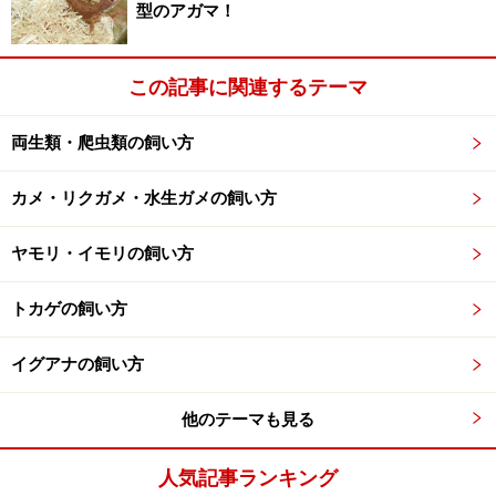
型のアガマ！
ら。実際には、ときどき降る雨によって水を飲んでいる
ようです。
この記事に関連するテーマ
エサは小さなアリで、日中は1分間に40匹ほどの割合で
食っています。およそ1日で5000匹のアリを食うと記録
両生類・爬虫類の飼い方
されていますが、専食するのが非常に小さいアリなの
カメ・リクガメ・水生ガメの飼い方
で、重量にすると大した量ではないようです。
ヤモリ・イモリの飼い方
強い紫外線と高温を好み、開けた場所で日光浴をします
が、好適体温は33－36℃です。
トカゲの飼い方
卵生で、現地での春から初夏に当たる9－12月に産卵を
イグアナの飼い方
行います。1シーズンで1クラッチのみの産卵で、3－10
個ほどを産みます。産卵は、メスの巣穴の中の土の中で
他のテーマも見る
行われ、90－132日で孵化します。孵化した幼体は全長
人気記事ランキング
63－65mmで親と同じように全身に棘があり、斑紋もあ