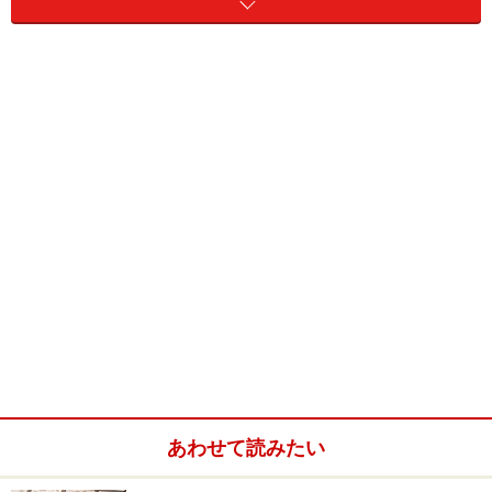
全身に大きくて鋭い棘が密生し他種と間違うことはあり
ません。体色は基本的に灰白色地に赤褐色の不規則な斑
紋が入ります。腹部には棘はありませんが、やはり斑紋
あわせて読みたい
があり、個体によって異なる形をしているので、個体識
別に利用されています。