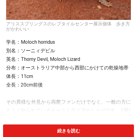
アリススプリングスのレプタイルセンター展示個体 歩き方
がかわいい
学名：Moloch horridus
別名：ソーニィデビル
英名：Thorny Devil, Moloch Lizard
分布：オーストラリア中部から西部にかけての乾燥地帯
体長：11cm
全長：20cm前後
その異様な外見から両爬ファンだけでなく、一般の方に
もよく知られているオーストラリアのトカゲです。1属1
種のモノタイプで、アメリカのツノトカゲと混同される
こともありますが、まったくの別種です。
続きを読む