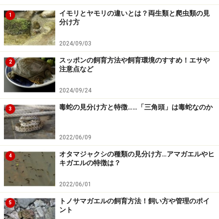
ります。
イモリとヤモリの違いとは？両生類と爬虫類の見
1
分け方
誰が見ても、異様で怪獣のように迫力があってカッコイ
2024/09/03
イトカゲです。小さいため、飼育をしてみたくなるトカ
スッポンの飼育方法や飼育環境のすすめ！エサや
ゲですが、世界的に見てもほとんど流通していません。
2
注意点など
国内でも販売されることはありません。
これはオーストラリアが野生動物の輸出を禁じているか
2024/09/24
らなのですが、仮に流通したとしても、飼育ができる生
毒蛇の見分け方と特徴……「三角頭」は毒蛇なのか
3
き物ではないと考えられます。強い日光と高温、そして
莫大なエサとなるアリの量の確保が国内でできるとは考
2022/06/09
えにくいからです。
オタマジャクシの種類の見分け方…アマガエルやヒ
4
そういう意味では、いつまでも我々両爬ファンのあこが
キガエルの特徴は？
れの的であり続けるべきのトカゲなんでしょう。
2022/06/01
ただ、最近は似たような生態であるアメリカのツノトカ
トノサマガエルの飼育方法！飼い方や管理のポイ
5
ント
ゲが、かなり飼育技術も進歩してきていますから、モロ