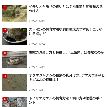
はありません。
イモリとヤモリの違いとは？両生類と爬虫類の見
1
分け方
【編集部おすすめの購入サイト】
2024/09/03
Amazonで人気のペット用品をチェック！
スッポンの飼育方法や飼育環境のすすめ！エサや
2
注意点など
楽天市場で人気のペット用品をチェック！
2024/09/24
毒蛇の見分け方と特徴……「三角頭」は毒蛇なのか
3
2022/06/09
オタマジャクシの種類の見分け方…アマガエルやヒ
4
キガエルの特徴は？
2022/06/01
トノサマガエルの飼育方法！飼い方や管理のポイ
5
ント