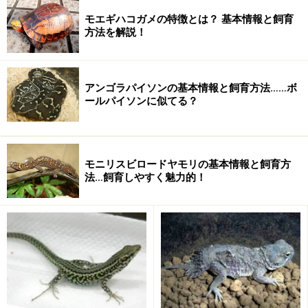
モエギハコガメの特徴とは？ 基本情報と飼育
方法を解説！
アンゴラパイソンの基本情報と飼育方法……ボ
ールパイソンに似てる？
床材
保湿性のある素材を厚さ5～10cm程度
モニリスビロードヤモリの基本情報と飼育方
法…飼育しやすく魅力的！
温度
低温部で22～24℃、高温部は28℃以下。夜間は15℃
照明
紫外線入りの爬虫類用蛍光灯など