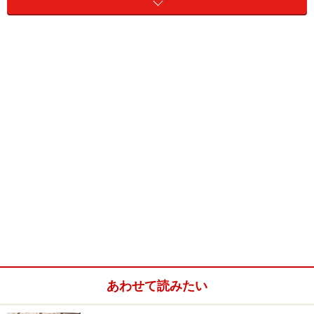
流通量が少ないために、流通しても相当高価です。
その他の情報は
トウブハコガメの項
をご覧下さい。
CITES（ワシントン条約）の付属書II類掲載種
フロリダハコガメの飼育方法
飼育容器
幼体は60～90cmクラスの水槽や衣装ケースなど。通気
性の確保ができるものがよい。成体は90cm以上必要。た
だし理想的には屋外飼育
あわせて読みたい