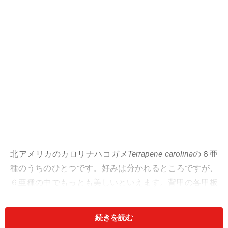
北アメリカのカロリナハコガメ
Terrapene carolina
の６亜
種のうちのひとつです。好みは分かれるところですが、
６亜種の中でもっとも美しいといえます。背甲の各甲板
に明色の放射状斑紋が入ることと、頭部側面に２本の明
色帯が走ることが特徴です。
続きを読む
アメリカ合衆国本国に分布する亜種の中では、もっとも