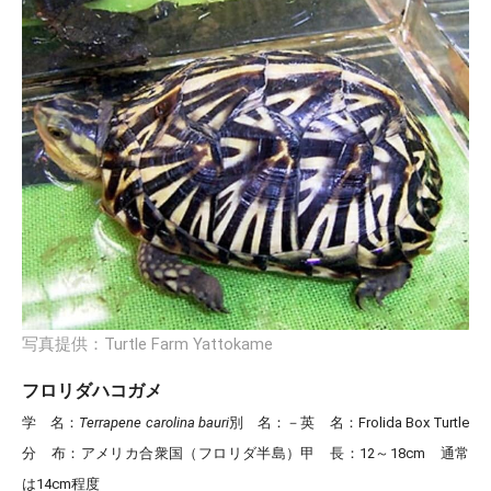
写真提供：Turtle Farm Yattokame
フロリダハコガメ
学 名
：
Terrapene carolina bauri
別 名
：－
英 名
：Frolida Box Turtle
分 布
：アメリカ合衆国（フロリダ半島）
甲 長
：12～18cm 通常
は14cm程度