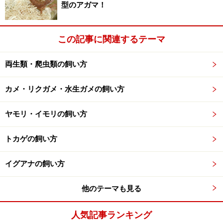
型のアガマ！
【関連記事】
ニシキハコガメの基本情報と飼育方法……床材や温度
この記事に関連するテーマ
はどうする？
ガルフコーストハコガメは飼育しやすい!? 基本情報
両生類・爬虫類の飼い方
と飼育方法！
マンヤマガメの基本情報と飼育方法……鮮やかな色
カメ・リクガメ・水生ガメの飼い方
彩！
ヤモリ・イモリの飼い方
マレーハコガメはほとんど水生ガメの飼育方法⁉ 基
本情報を紹介！
トカゲの飼い方
ミツユビハコガメの飼育方法！爬虫類・亀の基本的
な知識
イグアナの飼い方
他のテーマも見る
※記事内容は執筆時点のものです。最新の内容をご確認くださ
い。
※ペットは、種類や体格（体重、サイズ、成長）などにより個体
人気記事ランキング
差があります。記事内容は全ての個体へ一様に当てはまるわけで