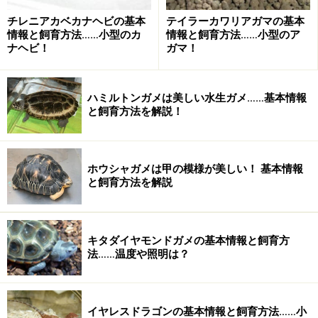
容器内レイアウト
チレニアカベカナヘビの基本
テイラーカワリアガマの基本
浅い水入れと2カ所以上のシェルター
情報と飼育方法……小型のカ
情報と飼育方法……小型のア
ナヘビ！
ガマ！
餌
雑食性ハコガメ用配合飼料、昆虫類、ピンクマウス、果
ハミルトンガメは美しい水生ガメ……基本情報
物など
と飼育方法を解説！
基本的な世話
アメリカでは飼育情報も充実している
ホウシャガメは甲の模様が美しい！ 基本情報
と飼育方法を解説
繁殖のためには冬眠をさせる
一日一回霧吹きなどで湿度を高める
キタダイヤモンドガメの基本情報と飼育方
※「飼育の基本情報」は「爬虫両生類飼育入門（緑書
法……温度や照明は？
房）」「ビバリウムガイド No9（マリン企画）」を参考
にしました。
イヤレスドラゴンの基本情報と飼育方法……小