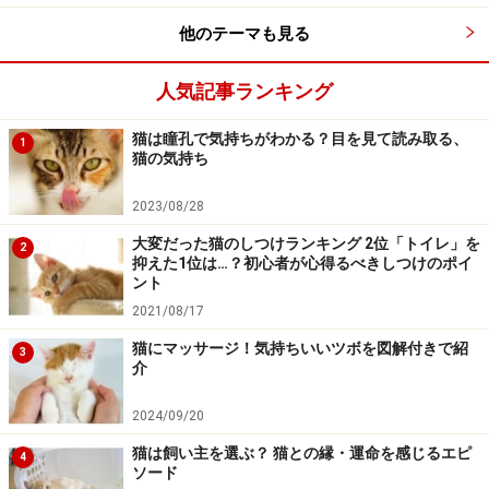
他のテーマも見る
人気記事ランキング
猫は瞳孔で気持ちがわかる？目を見て読み取る、
1
猫の気持ち
2023/08/28
大変だった猫のしつけランキング 2位「トイレ」を
2
抑えた1位は…？初心者が心得るべきしつけのポイ
ント
2021/08/17
猫にマッサージ！気持ちいいツボを図解付きで紹
3
介
2024/09/20
猫は飼い主を選ぶ？ 猫との縁・運命を感じるエピ
4
ソード