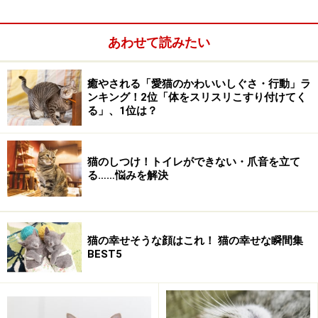
5
6
7
8
9
10
11
8
9
10
11
12
13
14
12
13
14
15
16
17
18
15
16
17
18
19
20
21
あわせて読みたい
19
20
21
22
23
24
25
22
23
24
25
26
27
28
26
27
28
29
30
29
30
31
癒やされる「愛猫のかわいいしぐさ・行動」ラ
ンキング！2位「体をスリスリこすり付けてく
る」、1位は？
2009/2月の今日のねこさ
2009/1月の今日のねこさ
ん
ん
S
M
T
W
T
F
S
S
M
T
W
T
F
S
猫のしつけ！トイレができない・爪音を立て
る……悩みを解決
1
2
3
4
5
6
7
1
2
3
8
9
10
11
12
13
14
4
5
6
7
8
9
10
15
16
17
18
19
20
21
11
12
13
14
15
16
17
猫の幸せそうな顔はこれ！ 猫の幸せな瞬間集
BEST5
22
23
24
25
26
27
28
18
19
20
21
22
23
24
25
26
27
28
29
30
31
2008/12月の今日のねこさ
2008/11月の今日のねこさ