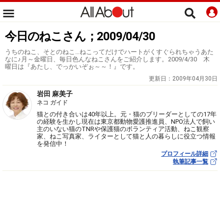
今日のねこさん；2009/04/30
うちのねこ、そとのねこ…ねこってだけでハートがくすぐられちゃうあた
なに♪月～金曜日、毎日色んなねこさんをご紹介します。2009/4/30 木
曜日は『あたし、でっかいぞぉ～～！』です。
更新日：
2009年04月30日
岩田 麻美子
ネコ ガイド
猫との付き合いは40年以上。元・猫のブリーダーとしての17年
の経験を生かし現在は東京都動物愛護推進員、NPO法人で飼い
主のいない猫のTNRや保護猫のボランティア活動、ねこ観察
家、ねこ写真家、ライターとして猫と人の暮らしに役立つ情報
を発信中！
プロフィール詳細
執筆記事一覧