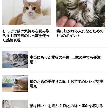
ん
ん
S
M
T
W
T
F
S
S
M
T
W
T
F
S
1
2
3
4
5
6
1
7
8
9
10
11
12
13
2
3
4
5
6
7
8
しっぽで猫の気持ちを読み取
猫に好かれる人になるための
ろう！猫特有のしっぽを使っ
3つのポイント
14
15
16
17
18
19
20
9
10
11
12
13
14
15
た感情表現
21
22
23
24
25
26
27
16
17
18
19
20
21
22
28
29
30
31
24
25
26
27
28
29
23/30
本当にあった愛猫の事故……家の中でも要注
意！
*記事のUPはガイドメルマガにてお知らせします。登録
猫のための手作りご飯 ！おすすめレシピや注
は
こちら
。
意点
※記事内容は執筆時点のものです。最新の内容をご確認くださ
い。
※ペットは、種類や体格（体重、サイズ、成長）などにより個体
猫は飼い主を選ぶ？ 猫との縁・運命を感じる
差があります。記事内容は全ての個体へ一様に当てはまるわけで