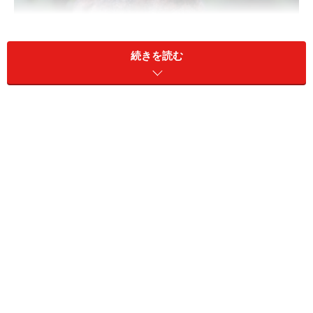
続きを読む
2009/4月の今日のねこさ
2009/3月の今日のねこさ
ん
ん
S
M
T
W
T
F
S
S
M
T
W
T
F
S
1
2
3
4
1
2
3
4
5
6
7