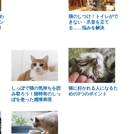
わ
猫のしつけ！トイレがで
ン
きない・爪音を立て
リ
る……悩みを解決
しっぽで猫の気持ちを読
猫に好かれる人になるた
み取ろう！猫特有のしっ
めの3つのポイント
ぽを使った感情表現