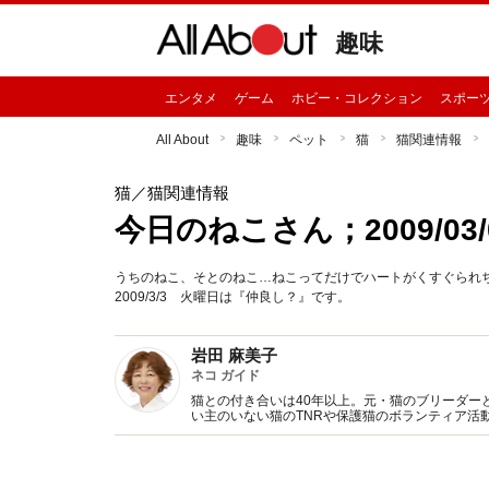
趣味
エンタメ
ゲーム
ホビー・コレクション
スポー
All About
趣味
ペット
猫
猫関連情報
猫
／猫関連情報
今日のねこさん；2009/03/
うちのねこ、そとのねこ…ねこってだけでハートがくすぐられ
2009/3/3 火曜日は『仲良し？』です。
岩田 麻美子
ネコ ガイド
猫との付き合いは40年以上。元・猫のブリーダー
い主のいない猫のTNRや保護猫のボランティア活
を発信中！