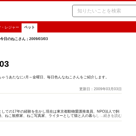
ツ・レジャー
ペット
今日のねこさん；2009/03/03
03
ちゃうあたなに♪月～金曜日、毎日色んなねこさんをご紹介します。
更新日：2009年03月03日
としての17年の経験を生かし現在は東京都動物愛護推進員、NPO法人で飼
動、ねこ観察家、ねこ写真家、ライターとして猫と人の暮らしに役立つ情報
...続きを読む