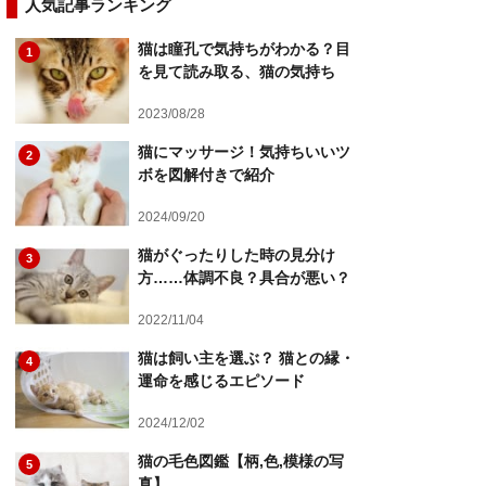
人気記事ランキング
猫は瞳孔で気持ちがわかる？目
1
を見て読み取る、猫の気持ち
2023/08/28
猫にマッサージ！気持ちいいツ
2
ボを図解付きで紹介
2024/09/20
猫がぐったりした時の見分け
3
方……体調不良？具合が悪い？
2022/11/04
猫は飼い主を選ぶ？ 猫との縁・
4
運命を感じるエピソード
2024/12/02
猫の毛色図鑑【柄,色,模様の写
5
真】