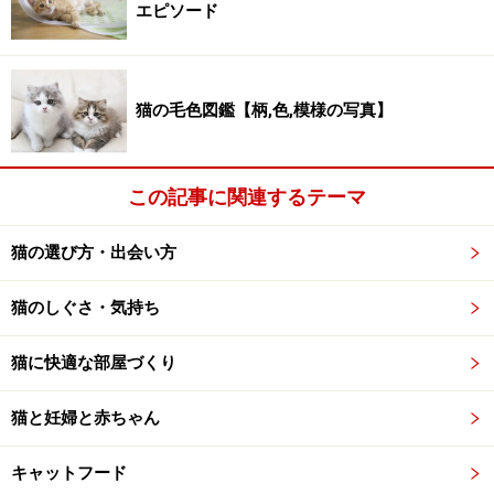
15
16
17
18
19
20
21
エピソード
22
23
24
25
26
27
28
猫の毛色図鑑【柄,色,模様の写真】
*記事のUPはガイドメルマガにてお知らせします。登録
は
こちら
。
この記事に関連するテーマ
※記事内容は執筆時点のものです。最新の内容をご確認くださ
い。
猫の選び方・出会い方
※ペットは、種類や体格（体重、サイズ、成長）などにより個体
差があります。記事内容は全ての個体へ一様に当てはまるわけで
はありません。
猫のしぐさ・気持ち
猫に快適な部屋づくり
【編集部おすすめの購入サイト】
猫と妊婦と赤ちゃん
Amazonで猫のペット用品をチェック！
キャットフード