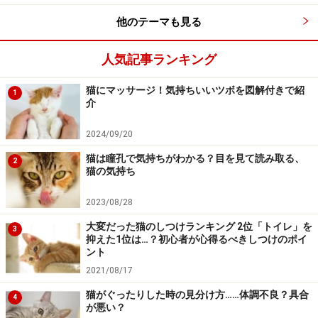
楽天市場で猫のペット用品をチェック！
他のテーマも見る
人気記事ランキング
猫にマッサージ！気持ちいいツボを図解付きで紹
1
介
2024/09/20
猫は瞳孔で気持ちがわかる？目を見て読み取る、
2
猫の気持ち
2023/08/28
大変だった猫のしつけランキング 2位「トイレ」を
3
抑えた1位は…？初心者が心得るべきしつけのポイ
ント
2021/08/17
猫がぐったりした時の見分け方……体調不良？具合
4
が悪い？