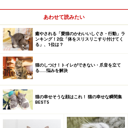
3
4
5
6
7
8
9
7
8
9
10
11
12
13
あわせて読みたい
10
11
12
13
14
15
16
14
15
16
17
18
19
20
17
18
19
20
21
22
23
21
22
23
24
25
26
27
癒やされる「愛猫のかわいいしぐさ・行動」ラ
25
26
27
28
29
30
28
29
30
24/31
ンキング！2位「体をスリスリこすり付けてく
る」、1位は？
2008/10月の今日のねこさ
2008/11月の今日のねこさ
ん
ん
猫のしつけ！トイレができない・爪音を立て
S
M
T
W
T
F
S
S
M
T
W
T
F
S
る……悩みを解決
1
2
3
4
1
5
6
7
8
9
10
11
2
3
4
5
6
7
8
猫の幸せそうな顔はこれ！ 猫の幸せな瞬間集
12
13
14
15
16
17
18
9
10
11
12
13
14
15
BEST5
19
20
21
22
23
24
25
16
17
18
19
20
21
22
26
27
28
29
30
31
24
25
26
27
28
29
23/30