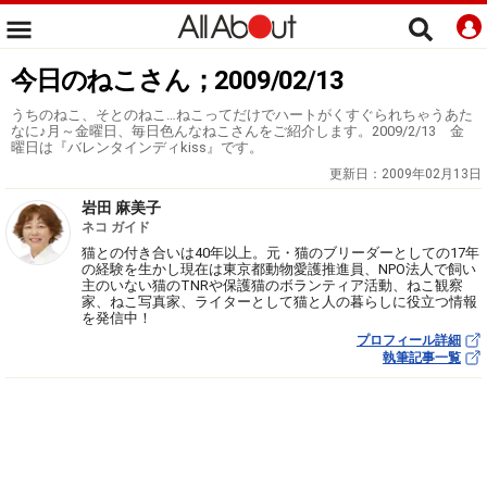
今日のねこさん；2009/02/13
うちのねこ、そとのねこ…ねこってだけでハートがくすぐられちゃうあた
なに♪月～金曜日、毎日色んなねこさんをご紹介します。2009/2/13 金
曜日は『バレンタインディkiss』です。
更新日：
2009年02月13日
岩田 麻美子
ネコ ガイド
猫との付き合いは40年以上。元・猫のブリーダーとしての17年
の経験を生かし現在は東京都動物愛護推進員、NPO法人で飼い
主のいない猫のTNRや保護猫のボランティア活動、ねこ観察
家、ねこ写真家、ライターとして猫と人の暮らしに役立つ情報
を発信中！
プロフィール詳細
執筆記事一覧