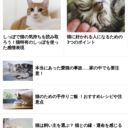
2008/12月の今日のねこさ
2009/1月の今日のねこさ
ん
ん
S
M
T
W
T
F
S
S
M
T
W
T
F
S
1
2
3
4
5
6
1
2
3
しっぽで猫の気持ちを読み取
猫に好かれる人になるための
7
8
9
10
11
12
13
4
5
6
7
8
9
10
ろう！猫特有のしっぽを使っ
3つのポイント
た感情表現
14
15
16
17
18
19
20
11
12
13
14
15
16
17
21
22
23
24
25
26
27
18
19
20
21
22
23
24
本当にあった愛猫の事故……家の中でも要注
28
29
30
31
25
26
27
28
29
30
31
意！
2009/2月の今日のねこさ
ん
猫のための手作りご飯 ！おすすめレシピや注
S
M
T
W
T
F
S
意点
1
2
3
4
5
6
7
8
9
10
11
12
13
14
猫は飼い主を選ぶ？ 猫との縁・運命を感じる