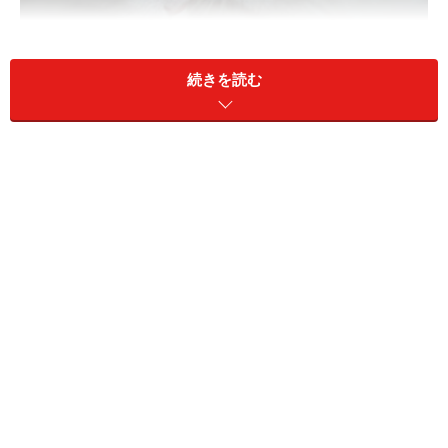
続きを読む
2008/8月の今日のねこさ
2008/9月の今日のねこさ
ん
ん
S
M
T
W
T
F
S
S
M
T
W
T
F
S
1
2
1
2
3
4
5
6