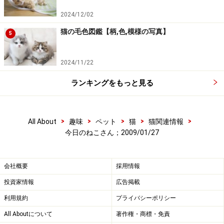
2024/12/02
猫の毛色図鑑【柄,色,模様の写真】
5
2024/11/22
ランキングをもっと見る
>
>
>
>
>
All About
趣味
ペット
猫
猫関連情報
今日のねこさん；2009/01/27
会社概要
採用情報
投資家情報
広告掲載
利用規約
プライバシーポリシー
All Aboutについて
著作権・商標・免責