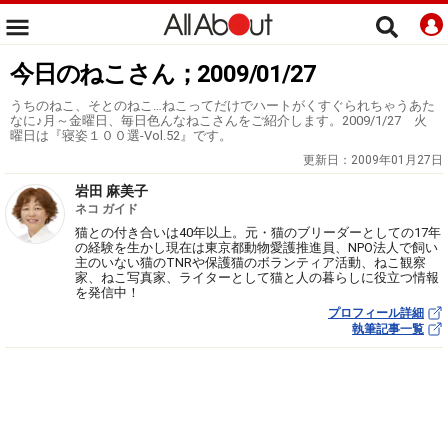
今日のねこさん；2009/01/27
うちのねこ、そとのねこ…ねこってだけでハートがくすぐられちゃうあた
なに♪月～金曜日、毎日色んなねこさんをご紹介します。2009/1/27 火
曜日は『寝姿１００選-Vol.52』です。
更新日：
2009年01月27日
岩田 麻美子
ネコ ガイド
猫との付き合いは40年以上。元・猫のブリーダーとしての17年
の経験を生かし現在は東京都動物愛護推進員、NPO法人で飼い
主のいない猫のTNRや保護猫のボランティア活動、ねこ観察
家、ねこ写真家、ライターとして猫と人の暮らしに役立つ情報
を発信中！
プロフィール詳細
執筆記事一覧