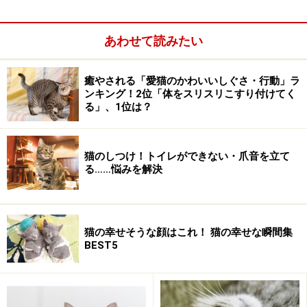
25
26
27
28
29
30
28
29
30
24/31
あわせて読みたい
2008/10月の今日のねこさ
2008/11月の今日のねこさ
ん
ん
癒やされる「愛猫のかわいいしぐさ・行動」ラ
S
M
T
W
T
F
S
S
M
T
W
T
F
S
ンキング！2位「体をスリスリこすり付けてく
る」、1位は？
1
2
3
4
1
5
6
7
8
9
10
11
2
3
4
5
6
7
8
猫のしつけ！トイレができない・爪音を立て
12
13
14
15
16
17
18
9
10
11
12
13
14
15
る……悩みを解決
19
20
21
22
23
24
25
16
17
18
19
20
21
22
26
27
28
29
30
31
24
25
26
27
28
29
23/30
猫の幸せそうな顔はこれ！ 猫の幸せな瞬間集
2008/12月の今日のねこさ
2009/1月の今日のねこさ
BEST5
ん
ん
S
M
T
W
T
F
S
S
M
T
W
T
F
S
1
2
3
4
5
6
1
2
3