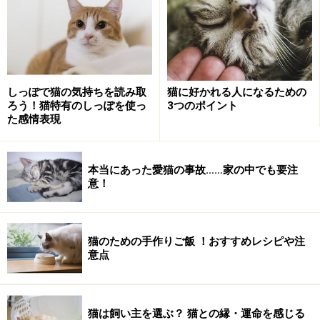
7
8
9
10
11
12
13
4
5
6
7
8
9
10
14
15
16
17
18
19
20
11
12
13
14
15
16
17
21
22
23
24
25
26
27
18
19
20
21
22
23
24
しっぽで猫の気持ちを読み取
猫に好かれる人になるための
28
29
30
31
25
26
27
28
29
30
31
ろう！猫特有のしっぽを使っ
3つのポイント
た感情表現
*記事のUPはガイドメルマガにてお知らせします。登録
本当にあった愛猫の事故……家の中でも要注
意！
は
こちら
。
※記事内容は執筆時点のものです。最新の内容をご確認くださ
い。
猫のための手作りご飯 ！おすすめレシピや注
※ペットは、種類や体格（体重、サイズ、成長）などにより個体
意点
差があります。記事内容は全ての個体へ一様に当てはまるわけで
はありません。
猫は飼い主を選ぶ？ 猫との縁・運命を感じる
【編集部おすすめの購入サイト】