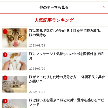
他のテーマも見る
人気記事ランキング
猫は瞳孔で気持ちがわかる？目を見て読み取る、
1
猫の気持ち
2023/08/28
猫にマッサージ！気持ちいいツボを図解付きで紹
2
介
2024/09/20
猫がぐったりした時の見分け方……体調不良？具合
3
が悪い？
2022/11/04
猫は飼い主を選ぶ？ 猫との縁・運命を感じるエピ
4
ソード