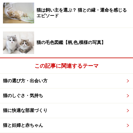
はありません。さまざまな説があるのではっきりとした
猫は飼い主を選ぶ？ 猫との縁・運命を感じる
確率はわかりませんが、1/3000～1/30000以上の割合で
エピソード
生まれると言われます。わたしの母は女学生の頃に三毛
のオスと暮らしていましたし、知り合いのボランティア
仲間が以前オス三毛を保護した時は、写真を撮らせても
猫の毛色図鑑【柄,色,模様の写真】
らいました。
この記事に関連するテーマ
オスの三毛猫さん
でも確かにオス三毛が少ないことは事実です。では、オ
猫の選び方・出会い方
ス三毛がなかなか生まれないのにはどんな理由があるの
猫のしぐさ・気持ち
でしょうか？
猫に快適な部屋づくり
オス猫に希少なカラーとは？
猫と妊婦と赤ちゃん