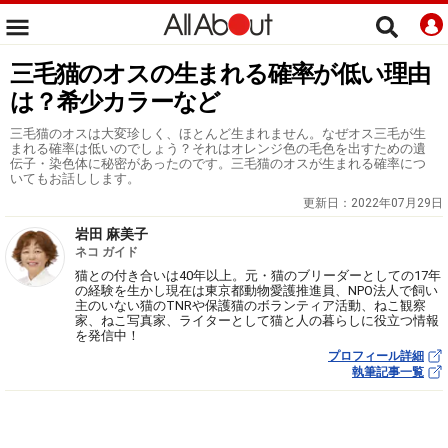
三毛猫のオスの生まれる確率が低い理由
は？希少カラーなど
三毛猫のオスは大変珍しく、ほとんど生まれません。なぜオス三毛が生
まれる確率は低いのでしょう？それはオレンジ色の毛色を出すための遺
伝子・染色体に秘密があったのです。三毛猫のオスが生まれる確率につ
いてもお話しします。
更新日：
2022年07月29日
岩田 麻美子
ネコ ガイド
猫との付き合いは40年以上。元・猫のブリーダーとしての17年
の経験を生かし現在は東京都動物愛護推進員、NPO法人で飼い
主のいない猫のTNRや保護猫のボランティア活動、ねこ観察
家、ねこ写真家、ライターとして猫と人の暮らしに役立つ情報
を発信中！
プロフィール詳細
執筆記事一覧