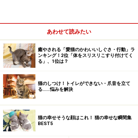
あわせて読みたい
実際に現在、オス三毛が大金で取引されているかどう
か、わたしにはわかりませんが、オス三毛がでるのを期
癒やされる「愛猫のかわいいしぐさ・行動」ラ
待しながら子猫を産ませるのが、男性にとっての生きが
ンキング！2位「体をスリスリこすり付けてく
る」、1位は？
いだったのかもしれません。
そんなこんなで何度も話し合いましたが、最後まで三毛
猫のしつけ！トイレができない・爪音を立て
る……悩みを解決
とサビのメス、そして白黒のオスの3頭だけは手術をさ
せてもらえませんでした。その後も子猫が生まれるたび
に、子猫を保護し、新しい飼い主さんを探す日々が続き
ましたが、最終的に男性は公園から立ち退きを命じら
猫の幸せそうな顔はこれ！ 猫の幸せな瞬間集
BEST5
れ、3頭の猫とともに姿を消してしまいました。