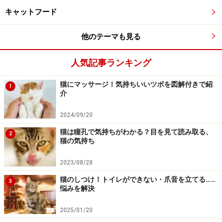
まず、「三毛猫のオスは珍しい」とよく言われますが、
キャットフード
実際に生まれにくいのはオレンジ（茶色）と黒の二色の
色の毛を持った猫のオスです。二毛、いわゆるサビ猫
他のテーマも見る
（トーティ、ベッコウ猫）という毛色の猫です。
人気記事ランキング
オレンジ色の部分のシマ模様は、消えにくい性質を持っ
猫にマッサージ！気持ちいいツボを図解付きで紹
ているので、ほとんどのオレンジ色の猫には縞模様が見
1
介
えていますが、黒色の部分に縞模様がなければ、単色カ
ラー（ソリッド）となり、二色（オレンジ＋黒）であれ
2024/09/20
ばサビ猫、三色（オレンジ＋黒＋白）であれば三毛猫に
猫は瞳孔で気持ちがわかる？目を見て読み取る、
2
猫の気持ち
なります。
2023/08/28
黒の部分に縞模様がある場合は、白が入っていない猫は
猫のしつけ！トイレができない・爪音を立てる……
3
麦わら、白が入っていれば縞三毛と呼ばれるカラーにな
悩みを解決
ります。
2025/01/20