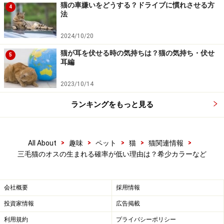
猫の車嫌いをどうする？ドライブに慣れさせる方
4
サビ猫ちゃんの女の子
法
2024/10/20
猫が耳を伏せる時の気持ちは？猫の気持ち・伏せ
5
オス三毛が生まれにくい理由はオレンジの
耳編
遺伝子に秘密あり
2023/10/14
人間も猫も同じですが、染色体は基本ペアで、父親と母
ランキングをもっと見る
親からそれぞれひとつずつもらってきます。性染色体に
はX染色体とY染色体があり、女性はXX、男性はXYと表
します。
>
>
>
>
>
All About
趣味
ペット
猫
猫関連情報
三毛猫のオスの生まれる確率が低い理由は？希少カラーなど
生まれてくる子猫は、それぞれの両親から一つずつカラ
ーの遺伝子をもらってき、その組み合わせで猫の毛色が
会社概要
採用情報
決まります。通常、猫の毛色を決定する遺伝子は、常染
投資家情報
広告掲載
色体上にありますが、オレンジ（O遺伝子・大文字のオ
利用規約
プライバシーポリシー
ー）だけは特殊で、伴性遺伝子と呼ばれX染色体上にし