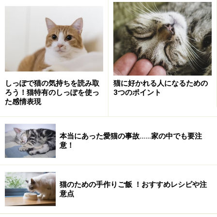
男性が今でもオスの三毛を探しているのかなぁと想像す
ると、少し切なくなります。
＜目次＞
三毛のオスが生まれる確率は？
オス猫に希少なカラーとは？
しっぽで猫の気持ちを読み取
猫に好かれる人になるための
ろう！猫特有のしっぽを使っ
3つのポイント
オス三毛が生まれにくい理由はオレンジの遺伝子に
た感情表現
秘密あり
オスの三毛猫が生まれるのは染色体異常!?
本当にあった愛猫の事故……家の中でも要注
世間に知られているオス三毛さん
意！
猫のための手作りご飯 ！おすすめレシピや注
三毛のオスが生まれる確率は？
意点
三毛のオスは珍しいですが、この世に存在しないわけで