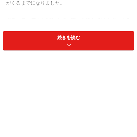
がくるまでになりました。
ボランティアの仲間数人で、猫を保護しては手術をする
TNRを行っていましたが、ある日、今度はその男性から
苦情が。話を聞くと、「三毛猫のオスが生まれるのを待
続きを読む
っているから、不妊手術はさせない」「三毛のオスが生
まれたら大金が手に入るんだから！」とたいそうな剣幕
でした。オス三毛はとても貴重で、大金で取引されると
いう噂を聞いたそうです。