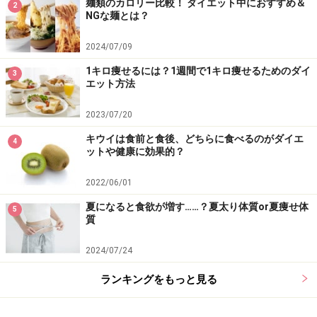
麺類のカロリー比較！ ダイエット中におすすめ＆
2
NGな麺とは？
2024/07/09
1キロ痩せるには？1週間で1キロ痩せるためのダイ
3
エット方法
2023/07/20
キウイは食前と食後、どちらに食べるのがダイエ
4
ットや健康に効果的？
2022/06/01
夏になると食欲が増す……？夏太り体質or夏痩せ体
5
質
2024/07/24
ランキングをもっと見る