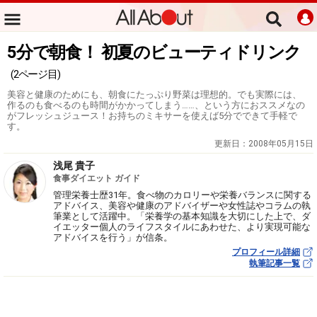
5分で朝食！ 初夏のビューティドリンク
(2ページ目)
美容と健康のためにも、朝食にたっぷり野菜は理想的。でも実際には、
作るのも食べるのも時間がかかってしまう……、という方におススメなの
がフレッシュジュース！お持ちのミキサーを使えば5分でできて手軽で
す。
更新日：
2008年05月15日
浅尾 貴子
食事ダイエット ガイド
管理栄養士歴31年。食べ物のカロリーや栄養バランスに関する
アドバイス、美容や健康のアドバイザーや女性誌やコラムの執
筆業として活躍中。「栄養学の基本知識を大切にした上で、ダ
イエッター個人のライフスタイルにあわせた、より実現可能な
アドバイスを行う」が信条。
プロフィール詳細
執筆記事一覧