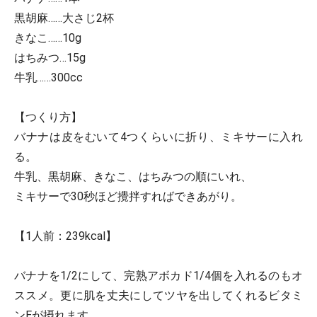
黒胡麻……大さじ2杯
きなこ……10g
はちみつ…15g
牛乳……300cc
【つくり方】
バナナは皮をむいて4つくらいに折り、ミキサーに入れ
る。
牛乳、黒胡麻、きなこ、はちみつの順にいれ、
ミキサーで30秒ほど攪拌すればできあがり。
【1人前：239kcal】
バナナを1/2にして、完熟アボカド1/4個を入れるのもオ
ススメ。更に肌を丈夫にしてツヤを出してくれるビタミ
ンEが摂れます。