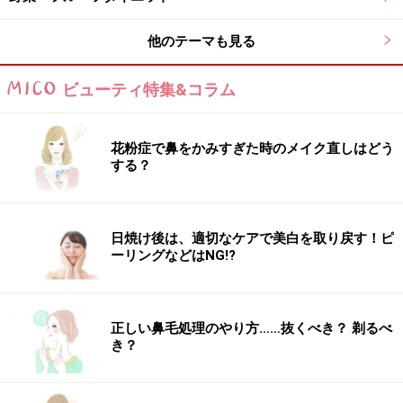
他のテーマも見る
ビューティ特集&コラム
花粉症で鼻をかみすぎた時のメイク直しはどう
する？
日焼け後は、適切なケアで美白を取り戻す！ピ
ーリングなどはNG!?
正しい鼻毛処理のやり方……抜くべき？ 剃るべ
き？