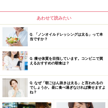
レイの両方を手に入れたいあなたにも、ぴったりです
よ。
あわせて読みたい
今回のジュースに必要なのは、便利なジュース用ミキサ
ー。持っているのにあまり使った事がない方は、この機
Q. 「ノンオイルドレッシングは太る」って本
会にぜひ活用してみませんか！毎日使える場所に収納す
当ですか？
ることや、使い終わったら水と洗剤少々を入れて蓋をし
て数秒回しておくと、扱いも簡単になりますよ。
Q. 痩せ体質を目指しています。コンビニで買
えるおすすめの朝食は？
今回はこの手軽でヘルシーな「ビューティードリンク」
を3種類ご紹介します！
むくみ解消＆アンチエイジング「黒胡麻きなこバナナ
Q. なぜ「朝ごはん抜きは太る」と言われるの
ジュース」……
2P
でしょうか。昼に食べ過ぎなければ痩せますよ
ね？
ビタミン豊富「りんごと野菜のさっぱりジュース」
……
3P