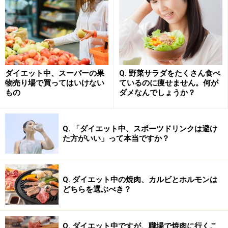
疲れをとり瞳と腸を健康に「ブルーベリーサワーヨー
グルト」……
4P
ダイエット中、スーパーの果
Q. 野菜サラダをたくさん食べ
物売り場で買ってはいけない
ているのに痩せません。何が
次のページ
では早速「黒胡麻きなこのバナナジュース」
もの
ダメなんでしょうか？
のレシピをご紹介します！
Q. 「ダイエット中、スポーツドリンクは避け
※1：REUTERS（ワシントン、ロイター）2008年3月4日
た方がいい」って本当ですか？
ニュースより
※記事内容は執筆時点のものです。最新の内容をご確認くださ
い。
Q. ダイエット中の焼肉、カルビとホルモンは
※ダイエットは個人の体質、また、誤った方法による実践に起因
どちらを選ぶべき？
して体調不良を引き起こす場合があります。実践の際には、必ず
自身の体質及び健康状態を十分に考慮したうえで、正しい方法で
おこなってください。また、全ての方への有効性を保証するもの
ではありません。
Q. ダイエット中ですが、職場で焼肉に行くこ