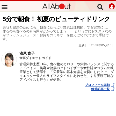
5分で朝食！ 初夏のビューティドリンク
美容と健康のためにも、朝食にたっぷり野菜は理想的。でも実際には、
作るのも食べるのも時間がかかってしまう……、という方におススメなの
がフレッシュジュース！お持ちのミキサーを使えば5分でできて手軽で
す。
更新日：
2008年05月15日
浅尾 貴子
食事ダイエット ガイド
管理栄養士歴31年。食べ物のカロリーや栄養バランスに関する
アドバイス、美容や健康のアドバイザーや女性誌やコラムの執
筆業として活躍中。「栄養学の基本知識を大切にした上で、ダ
イエッター個人のライフスタイルにあわせた、より実現可能な
アドバイスを行う」が信条。
プロフィール詳細
執筆記事一覧