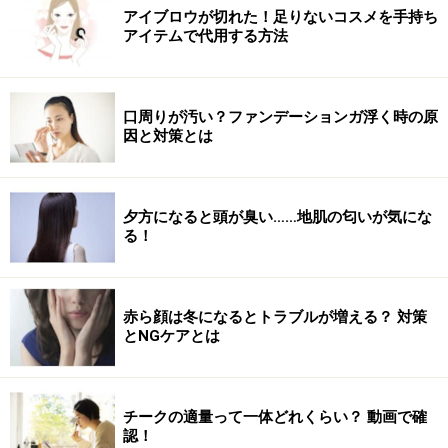
アイブロウが切れた！足りないコスメを手持ち
アイテムで代用する方法
口周りが汚い？ファンデーションガ浮く時の原
因と対策とは
夕方になると頭が臭い……地肌の匂いが気にな
る！
赤ら顔は冬になるとトラブルが増える？ 対策
とNGケアとは
チークの適量って一体どれくらい？ 動画で確
認！