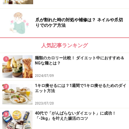
爪が割れた時の対処や補修は？ ネイルや爪切
りでのケア方法
人気記事ランキング
麺類のカロリー比較！ ダイエット中におすすめ＆
1
NGな麺とは？
2024/07/09
1キロ痩せるには？1週間で1キロ痩せるためのダイ
2
エット方法
2023/07/20
40代で「がんばらないダイエット」に成功！
3
「-3kg」を叶えた腸活のコツ