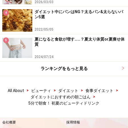
2026/03/03
ダイエット中にパンはNG？太るパン&太らないパ
4
ン5選
2022/05/05
夏になると食欲が増す……？夏太り体質or夏痩せ体
5
質
2024/07/24
ランキングをもっと見る
>
>
>
>
All About
ビューティ
ダイエット
食事ダイエット
>
ダイエットにおすすめの朝ごはん
5分で朝食！ 初夏のビューティドリンク
会社概要
採用情報