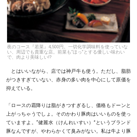
夜のコース『若菜』4,500円。一切化学調味料を使っていな
い、周辺でも貴重な店。前菜も“ほっ”とする優しい味わい
で、肉より美味しい!?
とはいいながら、店では神戸牛も使う。ただし、脂肪
がつきすぎていない、赤身の多い肉を中心にして原価を
抑えている。
「ロースの霜降りは脂がきつすぎるし、価格もドーンと
上がっちゃうでしょ。そのかわり豚肉はいいものを使っ
ていますよ。“健麗水（けんれいすい）”というブランド
豚なんですが、やわらかくて臭みがない。私は牛より豚