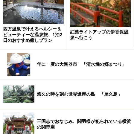
四万温泉で叶えるヘルシー＆
紅葉ライトアップの伊香保温
ビューティーな温泉旅、1泊2
泉へ行こう
日のおすすめ癒しプラン
年に一度の大陶器市 「清水焼の郷まつり」
悠久の時を刻む世界遺産の島 「屋久島」
三国志でおなじみ、関羽様が祀られている横浜
の関帝廟