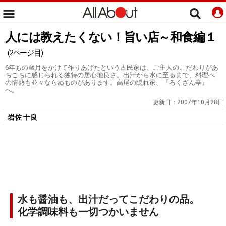
人には教えたくない！旨い店～和食編１
(2ページ目)
6年もの歳月をかけて作りあげたという古民家は、ご主人のこだわりがあ
ちこちに感じられる独特の居心地良さ。出汁から水に至るまで、料理へ
の情熱も並々ならぬものがあります。高尾の隠れ家、『ろくざん亭』
へ。
更新日：
2007年10月28日
岩佐 十良
水も醤油も、出汁だってこだわりの品。
化学調味料も一切つかいません