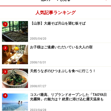
人気記事ランキング
【山形】大越そば月山を望む板そば
1
2005/04/20
お子様はご遠慮いただいている大人の宿
2
2008/10/31
天然うなぎのひつまぶしを食べに行こう！
3
2008/07/27
コスパ最高、リブランドオープンした「TAOYA日
4
光霧降」の魅力は？ 絶景に溶け込む露天温泉も
2023/04/28