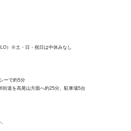
20:00LO）※土・日・祝日は中休みなし
シーで約5分
州街道を高尾山方面へ約25分。駐車場5台
い。