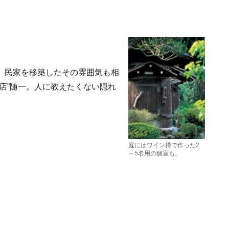
。民家を移築したその雰囲気も相
店”随一。人に教えたくない隠れ
庭にはワイン樽で作った2
～5名用の個室も。