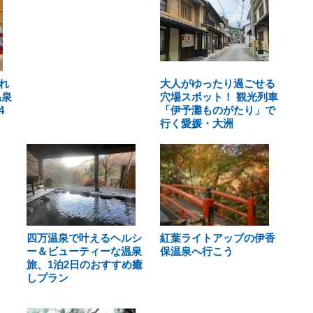
れ
大人がゆったり過ごせる
温泉
穴場スポット！ 観光列車
4
「伊予灘ものがたり」で
行く愛媛・大洲
四万温泉で叶えるヘルシ
紅葉ライトアップの伊香
ー＆ビューティーな温泉
保温泉へ行こう
旅、1泊2日のおすすめ癒
しプラン