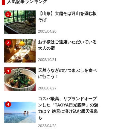
人気記事ランキング
【山形】大越そば月山を望む板
1
そば
2005/04/20
お子様はご遠慮いただいている
2
大人の宿
2008/10/31
天然うなぎのひつまぶしを食べ
3
に行こう！
2008/07/27
コスパ最高、リブランドオープ
4
ンした「TAOYA日光霧降」の魅
力は？ 絶景に溶け込む露天温泉
も
2023/04/28