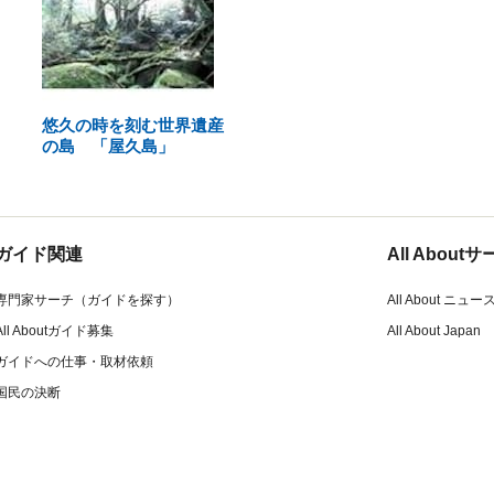
悠久の時を刻む世界遺産
の島 「屋久島」
ガイド関連
All Abou
専門家サーチ（ガイドを探す）
All About ニュー
All Aboutガイド募集
All About Japan
ガイドへの仕事・取材依頼
国民の決断