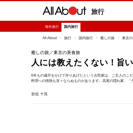
旅行
海外旅行
国内旅行
All About
旅行
国内旅行
癒しの旅
東京の
癒しの旅
／東京の美食旅
人には教えたくない！旨い
6年もの歳月をかけて作りあげたという古民家は、ご主人のこ
料理への情熱も並々ならぬものがあります。高尾の隠れ家、『
岩佐 十良