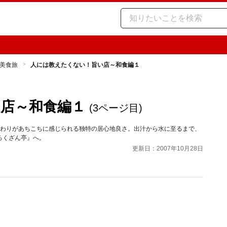
美食旅
人には教えたくない！旨い店～和食編１
店～和食編１
(3ページ目)
だわりがあちこちに感じられる独特の居心地良さ。出汁から水に至るまで、
ろくざん亭』へ。
更新日：2007年10月28日