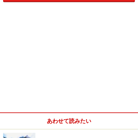
「She is gone.」でなぜ「彼女は去ってしまった。」とい
う意味になるのでしょう?! 「be動詞＋過去分詞」は通
常は
受動態
の形で、もしこのフレーズが受動態なら「彼
女は
去られた
」という意味になり、フラれたのは彼女の
方になってしまいます。
実は、「She is gone.」は文法的には
現在完了形
なので
す。現在完了形は通常「
have＋過去分詞
」ですが、
「She is gone.」のように「be＋過去分詞」で完了形にな
あわせて読みたい
るケースがあるのです。