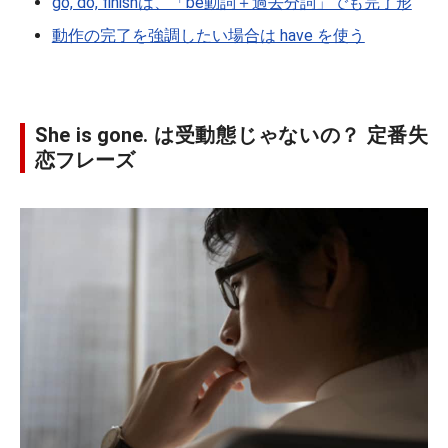
go, do, finishは、「be動詞＋過去分詞」でも完了形
動作の完了を強調したい場合は have を使う
She is gone. は受動態じゃないの？ 定番失
恋フレーズ