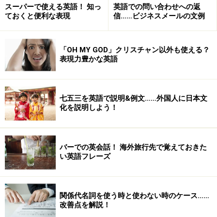
スーパーで使える英語！ 知っ
英語での問い合わせへの返
ておくと便利な表現
信……ビジネスメールの文例
All hope
is gone
.（望みはすべて消えうせた）
「OH MY GOD」クリスチャン以外も使える？
I'
m not finished
yet.（まだ終わっていない）
表現力豊かな英語
Are
you
done
with your homework?（宿題は終わっ
たの？）
七五三を英語で説明&例文……外国人に日本文
化を説明しよう！
これらのフレーズは、完了形の古い文法の名残。昔は
come、set、change など移動や変化を表す自動詞（目
バーでの英会話！ 海外旅行先で覚えておきた
的語をとらない動詞）の過去分詞とbe動詞で、動作が完
い英語フレーズ
了した後の結果を表していました。現在では、go, do,
finish などの動詞でのみ、この用法が使われています。
関係代名詞を使う時と使わない時のケース……
改善点を解説！
「
ロイヤル英文法
」によると、上記の finished のような