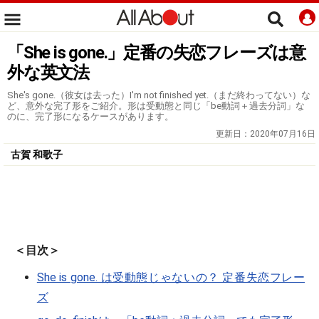
「She is gone.」定番の失恋フレーズは意
外な英文法
She's gone.（彼女は去った）I'm not finished yet.（まだ終わってない）な
ど、意外な完了形をご紹介。形は受動態と同じ「be動詞＋過去分詞」な
のに、完了形になるケースがあります。
更新日：
2020年07月16日
古賀 和歌子
＜目次＞
She is gone. は受動態じゃないの？ 定番失恋フレー
ズ