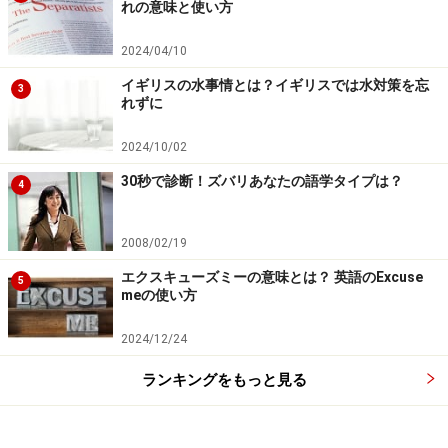
れの意味と使い方
例えば go の場合、行き先がはっきりしている時には通
2024/04/10
常 have+過去分詞を使います。
イギリスの水事情とは？イギリスでは水対策を忘
3
れずに
She has gone to NY.（彼女はニューヨークへ行って
2024/10/02
しまった）
30秒で診断！ズバリあなたの語学タイプは？
4
【関連記事】
2008/02/19
アイスクリームを英語で注文！使える英会話フレー
エクスキューズミーの意味とは？ 英語のExcuse
5
ズと例文
meの使い方
結婚祝いの英語フレーズ！格言、名言を引用した粋
2024/12/24
なメッセージ例文付
ランキングをもっと見る
「美味しかった」は英語で？レストランで使える英
会話フレーズ・例文
チップを英語で渡す時の言い方！レストランでの英