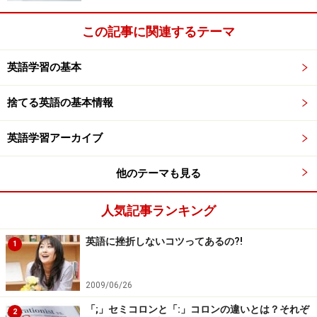
過去分詞は、形容詞化していると考えられる場合が多い
とのこと。実際に辞書で finished をひいてみると、形容
この記事に関連するテーマ
詞として「終えた、済ませた」という意味が紹介されて
英語学習の基本
います。
捨てる英語の基本情報
会話の中では、「
Done.
（終わった）」「
Gone.
（無くな
った＝食べ物や消耗品を使い切った時のような状況でよ
英語学習アーカイブ
く使われる）」のように、過去分詞の部分だけで使われ
ることも多いので、もはや形容詞と考えてもよいのかも
他のテーマも見る
しれません。
人気記事ランキング
英語に挫折しないコツってあるの?!
1
動作の完了を強調したい場合は have を使う
動作の完了を強調したい場合は、be動詞ではなく have
2009/06/26
と使います。
「;」セミコロンと「:」コロンの違いとは？それぞ
2