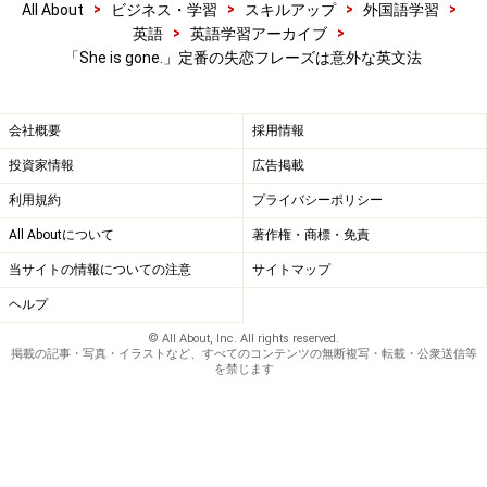
>
>
>
>
All About
ビジネス・学習
スキルアップ
外国語学習
会話例文
>
>
英語
英語学習アーカイブ
「She is gone.」定番の失恋フレーズは意外な英文法
バーでの英会話！ 海外旅行先で覚えておきたい英語
フレーズ
会社概要
採用情報
※記事内容は執筆時点のものです。最新の内容をご確認くださ
投資家情報
広告掲載
い。
利用規約
プライバシーポリシー
All Aboutについて
著作権・商標・免責
【編集部おすすめの購入サイト】
当サイトの情報についての注意
サイトマップ
Amazonで英会話関連の書籍をチェック！
ヘルプ
© All About, Inc. All rights reserved.
掲載の記事・写真・イラストなど、すべてのコンテンツの無断複写・転載・公衆送信等
楽天市場で英会話関連の書籍をチェック！
を禁じます