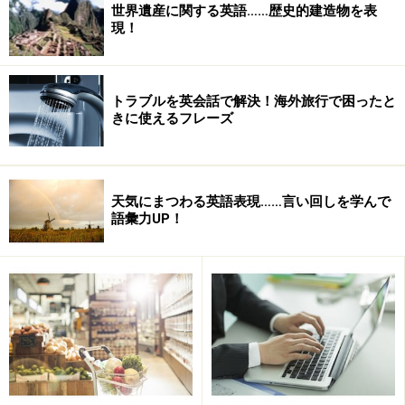
世界遺産に関する英語……歴史的建造物を表
現！
go, do, finishは、「be動詞＋過去分詞」で
も完了形
トラブルを英会話で解決！海外旅行で困ったと
「be動詞＋過去分詞」で完了形になる具体例を見てみま
きに使えるフレーズ
しょう。
天気にまつわる英語表現……言い回しを学んで
語彙力UP！