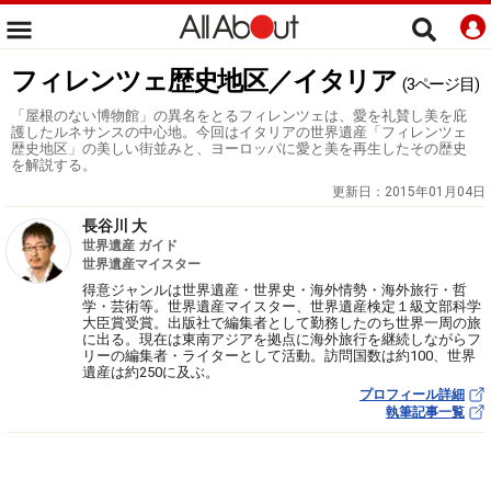
フィレンツェ歴史地区／イタリア
(3ページ目)
「屋根のない博物館」の異名をとるフィレンツェは、愛を礼賛し美を庇
護したルネサンスの中心地。今回はイタリアの世界遺産「フィレンツェ
歴史地区」の美しい街並みと、ヨーロッパに愛と美を再生したその歴史
を解説する。
更新日：
2015年01月04日
長谷川 大
世界遺産 ガイド
世界遺産マイスター
得意ジャンルは世界遺産・世界史・海外情勢・海外旅行・哲
学・芸術等。世界遺産マイスター、世界遺産検定１級文部科学
大臣賞受賞。出版社で編集者として勤務したのち世界一周の旅
に出る。現在は東南アジアを拠点に海外旅行を継続しながらフ
リーの編集者・ライターとして活動。訪問国数は約100、世界
遺産は約250に及ぶ。
プロフィール詳細
執筆記事一覧