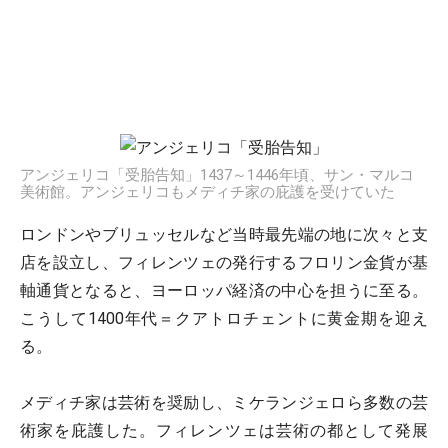
アンジェリコ「受胎告知」1437～1446年頃、サン・マルコ
美術館。アンジェリコもメディチ家の庇護を受けていた
ロンドンやブリュッセルなど当時最先端の地に次々と支
店を設立し、フィレンツェの発行するフロリン金貨が基
軸通貨となると、ヨーロッパ経済の中心を担うに至る。
こうして1400年代＝クアトロチェントに黄金期を迎え
る。
メディチ家は芸術を奨励し、ミケランジェロら多数の芸
術家を庇護した。フィレンツェは芸術の都として発展