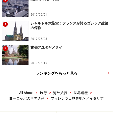
2010/06/01
シャルトル大聖堂：フランスが誇るゴシック建築
4
の傑作
2017/05/25
古都アユタヤ／タイ
5
2010/05/19
ランキングをもっと見る
>
>
>
>
All About
旅行
海外旅行
世界遺産
>
ヨーロッパの世界遺産
フィレンツェ歴史地区／イタリア