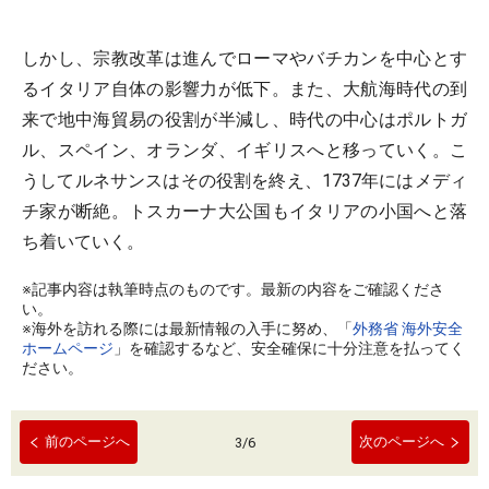
しかし、宗教改革は進んでローマやバチカンを中心とす
るイタリア自体の影響力が低下。また、大航海時代の到
来で地中海貿易の役割が半減し、時代の中心はポルトガ
ル、スペイン、オランダ、イギリスへと移っていく。こ
うしてルネサンスはその役割を終え、1737年にはメディ
チ家が断絶。トスカーナ大公国もイタリアの小国へと落
ち着いていく。
※記事内容は執筆時点のものです。最新の内容をご確認くださ
い。
※海外を訪れる際には最新情報の入手に努め、「
外務省 海外安全
ホームページ
」を確認するなど、安全確保に十分注意を払ってく
ださい。
前のページへ
次のページへ
3
/
6