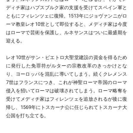
ディチ家はハプスブルク家の支援を受けてスペイン軍と
ともにフィレンツェに復帰。1513年にジョヴァンニがロ
ーマ教皇レオ10世として即位すると、メディチ家は今度
はローマで芸術を保護し、ルネサンスはついに最盛期を
迎える。
レオ10世がサン・ピエトロ大聖堂建設の資金を得るため
に発行した免罪符がルターの宗教改革のきっかけとな
り、ヨーロッパを混乱に導いてしまう。続くクレメンス
7世はフランスにつき、これが神聖ローマ帝国のローマ
侵入を招いてローマは破壊されてしまう。ローマ略奪を
受けてメディチ家はフィレンツェを追放されるが後に復
帰し、1569年にトスカーナ公に任じられてトスカーナ大
公国を打ち立てる。