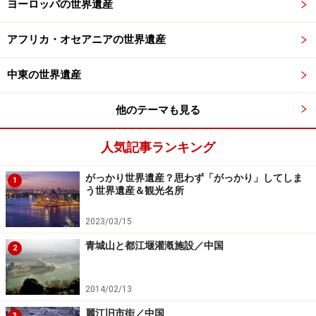
ヨーロッパの世界遺産
アフリカ・オセアニアの世界遺産
中東の世界遺産
他のテーマも見る
人気記事ランキング
がっかり世界遺産？思わず「がっかり」してしま
1
う世界遺産＆観光名所
2023/03/15
青城山と都江堰灌漑施設／中国
2
2014/02/13
麗江旧市街／中国
3