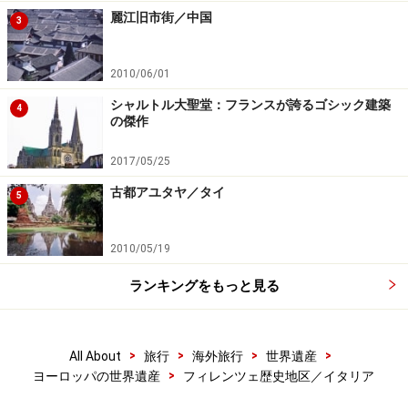
麗江旧市街／中国
3
2010/06/01
シャルトル大聖堂：フランスが誇るゴシック建築
4
の傑作
2017/05/25
古都アユタヤ／タイ
5
2010/05/19
ランキングをもっと見る
>
>
>
>
All About
旅行
海外旅行
世界遺産
>
ヨーロッパの世界遺産
フィレンツェ歴史地区／イタリア