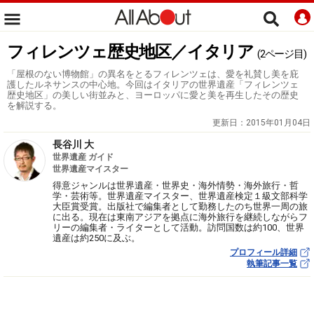
フィレンツェ歴史地区／イタリア
(2ページ目)
「屋根のない博物館」の異名をとるフィレンツェは、愛を礼賛し美を庇
護したルネサンスの中心地。今回はイタリアの世界遺産「フィレンツェ
歴史地区」の美しい街並みと、ヨーロッパに愛と美を再生したその歴史
を解説する。
更新日：
2015年01月04日
長谷川 大
世界遺産 ガイド
世界遺産マイスター
得意ジャンルは世界遺産・世界史・海外情勢・海外旅行・哲
学・芸術等。世界遺産マイスター、世界遺産検定１級文部科学
大臣賞受賞。出版社で編集者として勤務したのち世界一周の旅
に出る。現在は東南アジアを拠点に海外旅行を継続しながらフ
リーの編集者・ライターとして活動。訪問国数は約100、世界
遺産は約250に及ぶ。
プロフィール詳細
執筆記事一覧