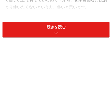
く自分の庭で育てているのですから、化学農薬などはあ
まり使いたくないという方、多いと思います。
そこで、
木酢液
の登場です！
続きを読む
オーガニックに興味のある方なら、木酢液というもの
は、どこかで目にしたり、実際に使ってみたりしたこと
があるかもしれません。でも、用途がわからなかった
り、どんな効果が出るのかわかりにくかったりしません
か？