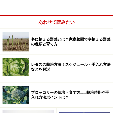
あわせて読みたい
木酢液は、上手に使えば、オーガニックなガーデンニン
冬に植える野菜とは？家庭菜園で冬植える野菜
グの救世主にもなってくれる不思議な液体です。それで
の種類と育て方
は、木酢液の使い方や、意外な効果・効能に迫ってみま
しょう！
レタスの栽培方法！スケジュール・手入れ方法
などを解説
＜木酢液の効果と使い方 目次＞
木酢液とは？ 成分・匂い・選び方のポイント
ブロッコリーの栽培・育て方……栽培時期や手
木酢液の使い方
入れ方法ポイントは？
木酢液の効果・効能：植物が健康になる、病害虫に
強くなる