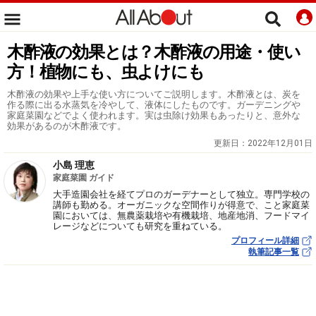
木酢液の効果とは？木酢液の用途・使い
方！植物にも、虫よけにも
木酢液の効果や上手な使い方についてご説明します。木酢液とは、炭を
作る際に出る水蒸気を冷やして、液体にしたものです。ガーデニングや
家庭菜園などでよく使われます。実は虫除け効果もあったりと、意外な
効果があるのが木酢液です。
更新日：
2022年12月01日
小島 理恵
家庭菜園 ガイド
大手造園会社を経てプロのガーデナーとして独立。専門学校の
講師も勤める。オーガニックな空間作りが得意で、こと家庭菜
園においては、無農薬栽培や有機栽培、地産地消、フードマイ
レージなどについても研究を重ねている。
プロフィール詳細
執筆記事一覧