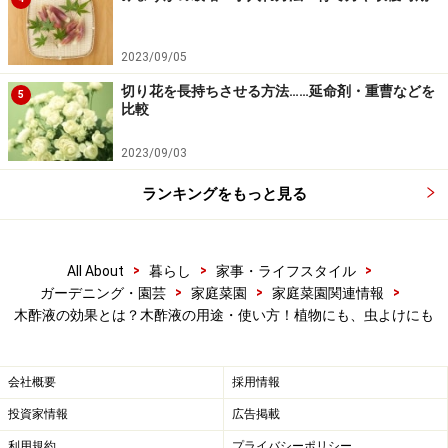
1リットルの水に対して500倍で散布する場合は、まず木
2023/09/05
酢液2cc（小さじ1杯）を測って噴霧器に入れます。そこ
に水を入れ、よく混ぜた液体を、噴霧します。
切り花を長持ちさせる方法……延命剤・重曹などを
5
比較
このとき、
葉の表だけでなく裏にも、そして、土にポタ
2023/09/03
ポタと滴り落ちるほど、たっぷりとかけるのがコツ
で
ランキングをもっと見る
す。こうして、葉面散布と土壌散布を同時に行ってしま
います。
>
>
>
All About
暮らし
家事・ライフスタイル
>
>
>
ガーデニング・園芸
家庭菜園
家庭菜園関連情報
木酢液の効果とは？木酢液の用途・使い方！植物にも、虫よけにも
木酢液の効果・効能：植物が健康になる、
病害虫に強くなる
会社概要
採用情報
■木酢液の効果：葉面散布で植物が健康になる
投資家情報
広告掲載
木酢液を先ほどのように葉面散布をすると、植物が健康
利用規約
プライバシーポリシー