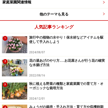
す。
家庭菜園関連情報
他のテーマも見る
木酢液の使い方
人気記事ランキング
旅行中の植物の水やり！保水材などアイテムを駆
1
使して手入れしよう
葉面散布の際には、裏側からもたっぷりかけるのがコツ
2024/08/07
もっともオーソドックスな使い方は、水で薄めてじょう
花の湯あげのやり方……お花屋さんが行う花の確実
2
な水揚げ方法
ろで土壌に散布したり、噴霧器で葉面散布したりすると
いうものです。
2022/08/16
秋に植える野菜の種類と家庭菜園での育て方・オ
3
【葉面散布の方法】
ーガニックな栽培方法
2024/12/01
水で薄めて、噴霧器で散布します
みょうがの栽培・手入れ方法・育て方や収穫時期
4