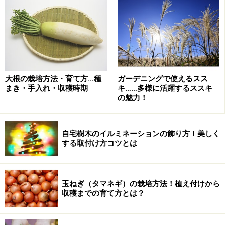
木酢液の意外な効果・効能：虫除け、野良猫除け
（匂いによる効果）
木酢液の希釈液で薬剤効果を高める
木酢液とは？ 成分・匂い・選び方のポイン
大根の栽培方法・育て方…種
ガーデニングで使えるスス
まき・手入れ・収穫時期
キ……多様に活躍するススキ
ト
の魅力！
自宅樹木のイルミネーションの飾り方！美しく
する取付け方コツとは
木酢液を選ぶ際は、信頼できる品質のものを選ぶことが重要
木酢液とは、ひとことでいうと、炭を作る際に出る水蒸
玉ねぎ（タマネギ）の栽培方法！植え付けから
気を冷やして、液体にしたもの
です。
収穫までの育て方とは？
■木酢液の成分