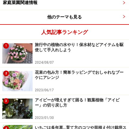
家庭菜園関連情報
自宅の樹木へのイルミネーション飾り方は、「バインド線」
を使って、スイッチボックスのすぐ上から取り付けスタート
他のテーマも見る
写真のようにスイッチボックスから電飾の端までの間の
コードが余ることがありますが、このときは余らせてお
人気記事ランキング
いて、最後に処理することにします。
旅行中の植物の水やり！保水材などアイテムを駆
1
使して手入れしよう
電球を留めるのには「バインド線」という材料を使用し
ます。銅線が黒い樹脂で覆われている、電気工事で使用
2024/08/07
される材料です。電飾を買うとよく、つるつるとした緑
花束の包み方！簡単ラッピングでおしゃれなブー
2
ケにアレンジ
色の針金がついていることがありますが、樹木の幹は決
して緑色ではないので、かえって目立ってしまうことが
2023/06/17
あります。また「インシュロック」という樹脂製の電材
アイビーが増えすぎて困る！観葉植物「アイビ
3
で留める方法も紹介されていますが、これもあまりおす
ー」の切り戻し方
すめできません。庭のフェンスなどの構造物に固定する
2023/01/30
場合には向いていますが、伸縮しない素材のため、きち
っと固定されすぎるので、樹木のことを考えると良くな
いちごは多年草…育て方のコツや苗植え付け栽培ス
4