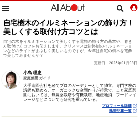
自宅樹木のイルミネーションの飾り方！
美しくする取付け方コツとは
自宅の木をイルミネーションで美しくする電飾の飾り方の基本や、巻き
方取付け方コツをお伝えします。クリスマスは街路樹のイルミネーショ
ンなどのライトがまぶしく美しいものですが、今年は自宅の樹木を電飾
で美してみませんか？
更新日：
2025年01月08日
小島 理恵
家庭菜園 ガイド
大手造園会社を経てプロのガーデナーとして独立。専門学校の
講師も勤める。オーガニックな空間作りが得意で、こと家庭菜
園においては、無農薬栽培や有機栽培、地産地消、フードマイ
レージなどについても研究を重ねている。
プロフィール詳細
執筆記事一覧