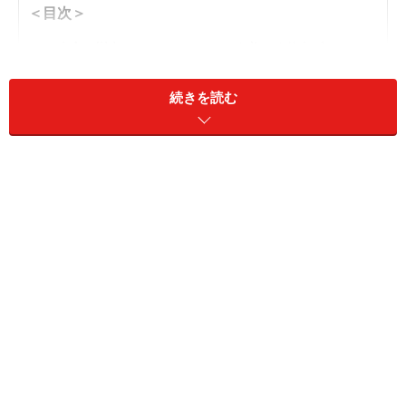
＜目次＞
自宅の樹木のイルミネーションを美しく仕上げるコツ
自宅の樹木のイルミネーション飾り方・取付け方
続きを読む
夜、暗くなってからイルミネーションの最終チェックを
自宅の樹木のイルミネーションを美しく仕
上げるコツ
美しいイルミネーションに仕上げるコツとは、
電球の下
端の高さを揃えること。そして、枝の先端にきちんと電
球がつくように留めることです。