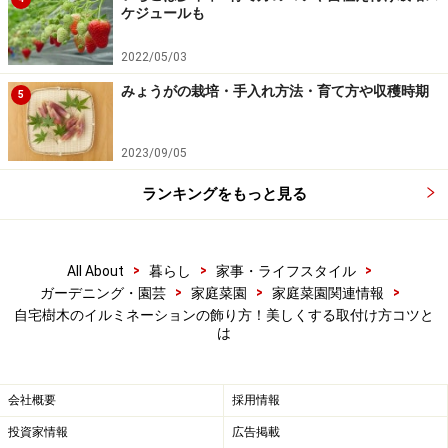
ケジュールも
いからです。
2022/05/03
ここまでできたら、あとは樹形に沿って電飾を取り付け
みょうがの栽培・手入れ方法・育て方や収穫時期
5
ていくだけです。
2023/09/05
■手順3:電球のラインを枝に沿わせていき、枝の先端に電
球を合わせて、折り返していく
ランキングをもっと見る
>
>
>
All About
暮らし
家事・ライフスタイル
>
>
>
ガーデニング・園芸
家庭菜園
家庭菜園関連情報
枝の先端に電球を合わせます
自宅樹木のイルミネーションの飾り方！美しくする取付け方コツと
は
ちょっと葉に隠れてしまっていますが、コードがひゅる
っと出た、その先端に電球がついています。
会社概要
採用情報
■
手順4:枝の両側にコードが伝わるようにする
投資家情報
広告掲載