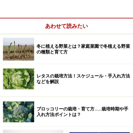
あわせて読みたい
冬に植える野菜とは？家庭菜園で冬植える野菜
の種類と育て方
レタスの栽培方法！スケジュール・手入れ方法
などを解説
たとえば、何本かの樹木にイルミネーションするとき
は、それぞれの樹木の電球の下の端の高さを揃えます。
NGなのは、枝の先端に電飾を伝わせて、そのまま隣の枝
へ連続させること。枝の先と先が直線で結ばれるように
ブロッコリーの栽培・育て方……栽培時期や手
入れ方法ポイントは？
なり、樹木の本来の形が活かせなくなってしまいます。
このようなことを頭に入れながら、早速、電飾を取り付
けていきましょう。