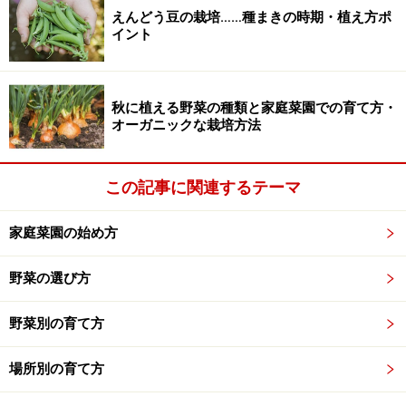
えんどう豆の栽培……種まきの時期・植え方ポ
自宅の樹木のイルミネーション飾り方・取
イント
付け方
■手順1.スイッチボックスを樹木の根元に取り付ける
このとき、正面から見えないよう、裏側に取り付ける
秋に植える野菜の種類と家庭菜園での育て方・
オーガニックな栽培方法
と、より、美しく仕上がります。
この記事に関連するテーマ
自宅の樹木へのイルミネーションの取り付け方の注意点は、
家庭菜園の始め方
まずスイッチボックスが正面から見えないようにすること
野菜の選び方
■手順2:スイッチボックスのすぐ上から電飾を取り付け始
野菜別の育て方
める
場所別の育て方