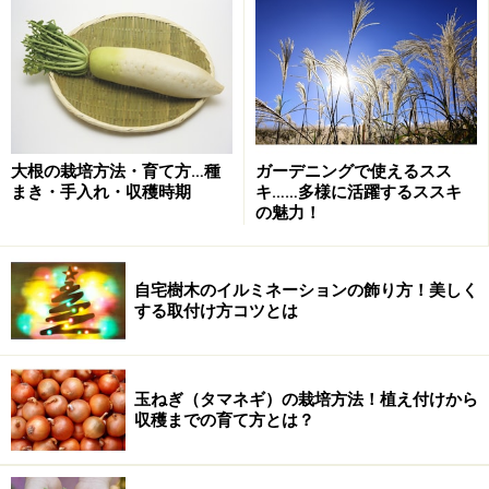
ヤマボウシの株立にイルミネ
ーションを飾り付け
大根の栽培方法・育て方…種
ガーデニングで使えるスス
まき・手入れ・収穫時期
キ……多様に活躍するススキ
今回電飾するのは、こちらの木。ヤマボウシの株立で、
の魅力！
高さは3m弱です。使用する電球は白色のLEDで、1本に
つき140球ついているものを4本使用しました。1本の木
自宅樹木のイルミネーションの飾り方！美しく
につき電飾が2本以上必要になりそうな場合は、途中で
する取付け方コツとは
つなげられるよう「連結可能」と書いてある商品を選ぶ
ようにします。その際「○本まで連結可能」と連結でき
る本数が制限されていますので、その部分もよく確認し
玉ねぎ（タマネギ）の栽培方法！植え付けから
収穫までの育て方とは？
ておきます。