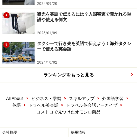
2024/09/20
観光を英語で伝えるには？入国審査で聞かれる単
4
語や使える例文
2025/01/09
タクシーで行き先を英語で伝えよう！海外タクシ
5
ーで使える英会話
2024/10/02
ランキングをもっと見る
>
>
>
>
All About
ビジネス・学習
スキルアップ
外国語学習
>
>
>
英語
トラベル英会話
トラベル英会話アーカイブ
コストコで見つけたオモシロ商品
会社概要
採用情報