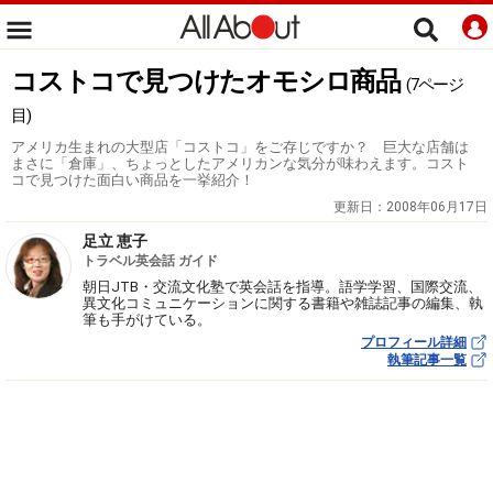
コストコで見つけたオモシロ商品
(7ページ
目)
アメリカ生まれの大型店「コストコ」をご存じですか？ 巨大な店舗は
まさに「倉庫」、ちょっとしたアメリカンな気分が味わえます。コスト
コで見つけた面白い商品を一挙紹介！
更新日：
2008年06月17日
足立 恵子
トラベル英会話 ガイド
朝日JTB・交流文化塾で英会話を指導。語学学習、国際交流、
異文化コミュニケーションに関する書籍や雑誌記事の編集、執
筆も手がけている。
プロフィール詳細
執筆記事一覧