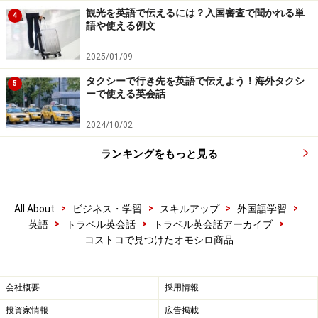
観光を英語で伝えるには？入国審査で聞かれる単
4
語や使える例文
2025/01/09
タクシーで行き先を英語で伝えよう！海外タクシ
5
ーで使える英会話
2024/10/02
ランキングをもっと見る
>
>
>
>
All About
ビジネス・学習
スキルアップ
外国語学習
>
>
>
英語
トラベル英会話
トラベル英会話アーカイブ
コストコで見つけたオモシロ商品
会社概要
採用情報
投資家情報
広告掲載