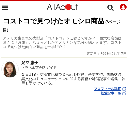
コストコで見つけたオモシロ商品
(6ページ
目)
アメリカ生まれの大型店「コストコ」をご存じですか？ 巨大な店舗は
まさに「倉庫」、ちょっとしたアメリカンな気分が味わえます。コスト
コで見つけた面白い商品を一挙紹介！
更新日：
2008年06月17日
足立 恵子
トラベル英会話 ガイド
朝日JTB・交流文化塾で英会話を指導。語学学習、国際交流、
異文化コミュニケーションに関する書籍や雑誌記事の編集、執
筆も手がけている。
プロフィール詳細
執筆記事一覧