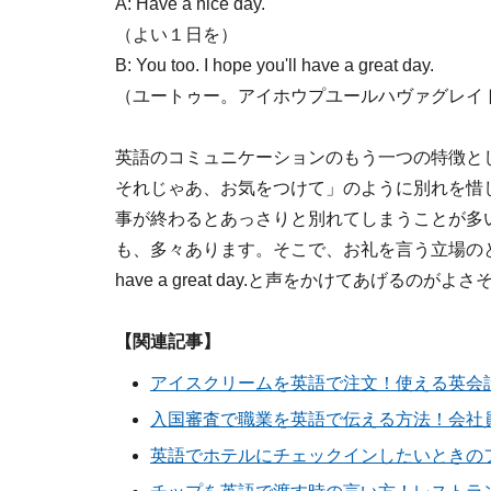
A: Have a nice day.
（よい１日を）
B: You too.
I hope you'll have a great day.
（ユートゥー。アイホウプユールハヴァグレイ
英語のコミュニケーションのもう一つの特徴と
それじゃあ、お気をつけて」のように別れを惜
事が終わるとあっさりと別れてしまうことが多いよ
も、多々あります。そこで、お礼を言う立場のときも、
have a great day.と声をかけてあげるのがよ
【関連記事】
アイスクリームを英語で注文！使える英会
入国審査で職業を英語で伝える方法！会社
英語でホテルにチェックインしたいときの