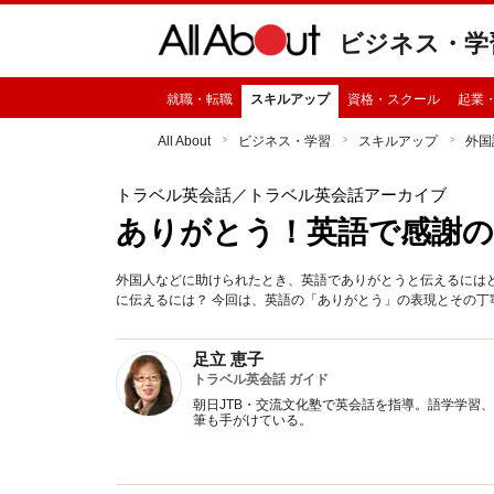
ビジネス・学
就職・転職
スキルアップ
資格・スクール
起業
All About
ビジネス・学習
スキルアップ
外国
トラベル英会話
／トラベル英会話アーカイブ
ありがとう！英語で感謝の
外国人などに助けられたとき、英語でありがとうと伝えるにはどんな
に伝えるには？ 今回は、英語の「ありがとう」の表現とその丁
足立 恵子
トラベル英会話 ガイド
朝日JTB・交流文化塾で英会話を指導。語学学習
筆も手がけている。