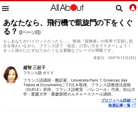
あなたなら、飛行機で凱旋門の下をくぐ
る？
(2ページ目)
もしあなたがパイロットだったら……。映画『冒険者』の世界で宝探し気
分を味わいながら、フランス語で「仮定」の言い方をマスターしよう！
きっと誰かにたずねてみたくなる素敵なフレーズが満載です。
更新日：
2007年10月20日
越智 三起子
フランス語 ガイド
フランス語講師・翻訳家。Universite Paris 7, Sciences des
Textes et DocumentsにてD.E.A.取得。フランス語教授法資格
（DUFLE）所持。フランス語教室「パレコール」代表。松山大
学・愛媛大学・愛媛新聞カルチャースクール講師。
プロフィール詳細
執筆記事一覧