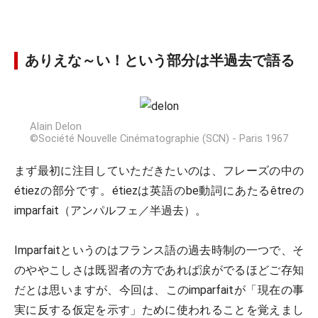
ありえな～い！という部分は半過去で語る
Alain Delon
©Société Nouvelle Cinématographie (SCN) - Paris 1967
まず最初に注目していただきたいのは、フレーズの中の
étiez
の部分です。étiezは英語のbe動詞にあたる
être
の
imparfait
（アンパルフェ／半過去）。
Imparfaitというのはフランス語の過去時制の一つで、そ
のややこしさは既習者の方であれば涙がでるほどご存知
だとは思いますが、今回は、このimparfaitが「
現在の事
実に反する仮定を示す
」ために使われることを覚えまし