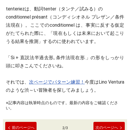
tenteriezは、動詞
tenter
（タンテ／試みる）の
conditionnel présant
（コンディシオネル プレザン／条件
法現在）。ここでのconditionnel は、事実に反する仮定
がたてられた際に、「
現在もしくは未来において起こり
うる結果を推測
」するのに使われています。
「
Si + 直説法半過去形, 条件法現在形.
」の形をしっかり
頭に叩きこんでくださいね。
それでは、
次ページでパターン練習！
今度はLino Ventura
のような渋～い冒険者を探してみましょう。
※記事内容は執筆時点のものです。最新の内容をご確認くださ
い。
前のページへ
次のページへ
2
/
3