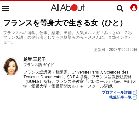
フランスを等身大で生きる女（ひと）
フランスへの留学、仕事、結婚、出産。人気メルマガ「み～さの１２秒
フランス語」の発行者としてもお馴染みのみ～ささんに、直撃インタビ
ュー。
更新日：
2007年06月20日
越智 三起子
フランス語 ガイド
フランス語講師・翻訳家。Universite Paris 7, Sciences des
Textes et DocumentsにてD.E.A.取得。フランス語教授法資格
（DUFLE）所持。フランス語教室「パレコール」代表。松山大
学・愛媛大学・愛媛新聞カルチャースクール講師。
プロフィール詳細
執筆記事一覧