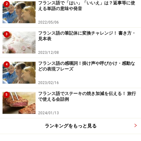
フランス語で「はい」「いいえ」は？返事等に使
で、時間がかかりました。後は、しばらくして、自分よ
2
える単語の意味や発音
りフランス語が話せる外国人と、付き合いだしたのが効
果的だったでしょうか…。
2022/05/06
フランス語の筆記体に変換チャレンジ！ 書き方・
3
越智：
確かに会話の習得というのは、意外に地道な作業
見本表
ですよね。特別に勉強されたのではなく、実生活で生き
2023/12/08
た会話を少しづつ覚えていったということですね。やは
フランス語の感嘆詞！掛け声や呼びかけ・感動な
り、恋の力は強し！という感じでしょうか（笑）。その
4
どの表現フレーズ
後は、すんなり映画学校に入学できたのですか？
2023/02/16
み～さ：
ええ。その後、2年間、映画の制作の学校に通
フランス語でステーキの焼き加減を伝える！ 旅行
5
で使える会話例
いました。1年目は監督、2年目はessai videoのクラスを
とり、その間、幾つか短編映画を製作しました。卒業と
2024/01/13
同時に、しばらく、フランスの映像プロダクションで、
ランキングをもっと見る
スタージュ、複数のプロダクションで仕事をしました。