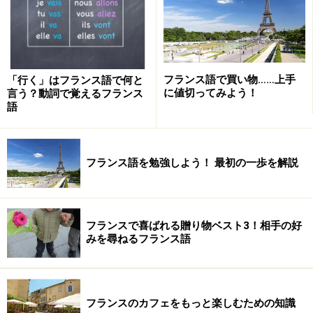
フランス語で買い物……上手
「行く」はフランス語で何と
に値切ってみよう！
言う？動詞で覚えるフランス
語
その後は、別のフランス語講座に申し込みましたが、あ
まり面白くなかったので、続かず、結局、家で一人、気
フランス語を勉強しよう！ 最初の一歩を解説
に入った構文の参考書を1冊仕上げました。それでも、
フランスで始めての語学学校のクラスで、大学の仏文を
出た人たちと、同じクラスに入れました。会話はほとん
フランスで喜ばれる贈り物ベスト3！相手の好
ど出来ませんでしたが、文法は一通り知っていたからか
みを尋ねるフランス語
な？と思います。
フランスのカフェをもっと楽しむための知識
言えなかったことを地道に勉強！会話の習