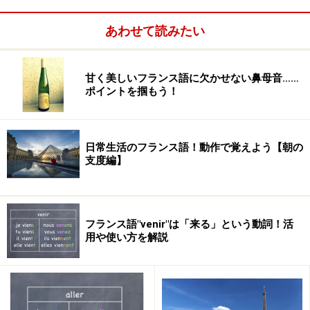
越智：
まずは、映画学校への入学前に語学学校に行かれ
あわせて読みたい
たわけですね。日本にいる頃からフランス語のお勉強は
されてたのですか？
甘く美しいフランス語に欠かせない鼻母音……
ポイントを掴もう！
み～さ：
留学を決めた時は、学生でした。フランス語は
全く触れた事もなかったので、学校を卒業してから、ア
ルバイトをしつつ、3ヶ月間、日本のフランス語学校の
日常生活のフランス語！動作で覚えよう【朝の
集中コースに通いました。このクラスはとってもきつか
支度編】
ったので1期でリタイアしてしまいましたが、今になっ
て、とっても自分の身になっていると実感しています。
フランス語"venir"は「来る」という動詞！活
用や使い方を解説