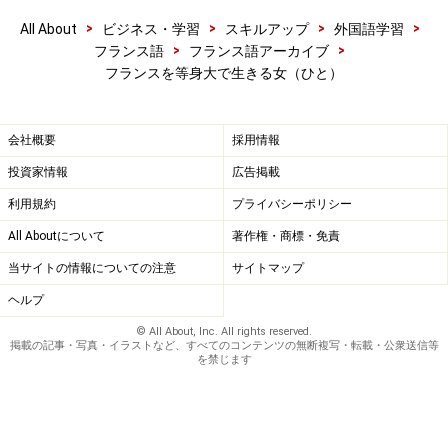
>
>
>
>
All About
ビジネス・学習
スキルアップ
外国語学習
順調なスタートと初心の板ばさみ
>
>
フランス語
フランス語アーカイブ
フランスを等身大で生きる女（ひと）
越智：
卒業後も、とても順調に進んだわけですね。お仕
事は楽しかったですか？
会社概要
採用情報
投資家情報
広告掲載
み～さ：
初めは、それまで仕事をした事がなく、ＦＡＸ
利用規約
プライバシーポリシー
を送る事さえ新鮮で！ただ、しばらくそんな感じでフラ
All Aboutについて
著作権・商標・免責
ンスでの仕事を楽しんでいたのですが、ある日、初心を
当サイトの情報についての注意
サイトマップ
思い出して、「映画を作りたい～！やりたいのはプロダ
ヘルプ
クション業ではない！」と、すべてをやめて、シナリオ
を書くことに専念しだしました。同時に幾つか短編も製
© All About, Inc. All rights reserved.
掲載の記事・写真・イラストなど、すべてのコンテンツの無断複写・転載・公衆送信等
作しましたが、パリで小さな上映会で発表された程度
を禁じます
で、とにかく長編のシナリオを完成させたかったので、
特に売り込みもしませんでした。