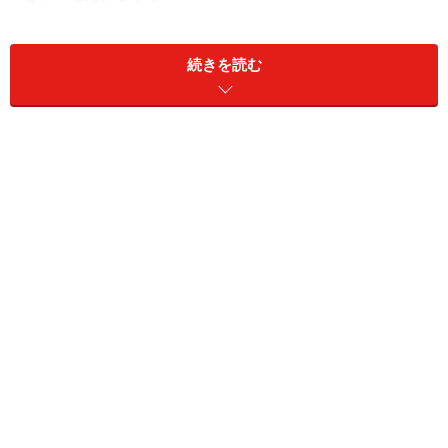
続きを読む
み～さ：
パリに来たきっかけは、映画学校への留学で
す。初めの1年はトゥール、ソルボンヌ、パリカトの、
語学学校、文明講座に通いました。