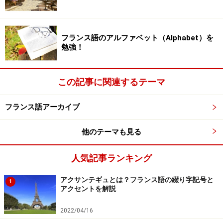
得は人とのふれあいから
フランス語のアルファベット（Alphabet）を
勉強！
気の合う仲間とのおしゃべりは会話マスターの近道
画像協力：「み～さの１２秒フランス語」
この記事に関連するテーマ
越智：
文法に関しては、ほぼ独学ですか。すごいです
フランス語アーカイブ
ね。ある程度文法をマスターしていくと、上級クラスに
はいってしまって、会話ができなくて困るという話はよ
他のテーマも見る
く聞きますが、その後、会話に関してはどんな風にして
人気記事ランキング
マスターされたのですか？
アクサンテギュとは？フランス語の綴り字記号と
1
み～さ：
いたって普通に（笑）。人と話しながらです。
アクセントを解説
言いたかったけど言えなかったこと、分からなかったこ
2022/04/16
となど、部屋に帰って、辞書をひいてみる程度でしたの