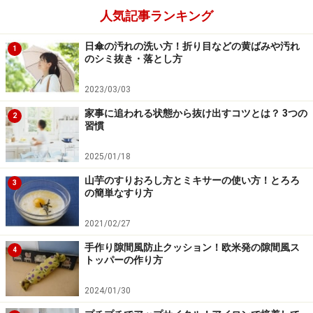
人気記事ランキング
日傘の汚れの洗い方！折り目などの黄ばみや汚れ
1
のシミ抜き・落とし方
2023/03/03
家事に追われる状態から抜け出すコツとは？ 3つの
2
習慣
2025/01/18
山芋のすりおろし方とミキサーの使い方！とろろ
3
の簡単なすり方
2021/02/27
手作り隙間風防止クッション！欧米発の隙間風ス
4
トッパーの作り方
2024/01/30