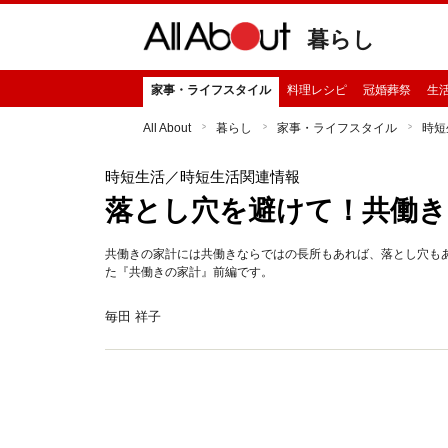
暮らし
家事・ライフスタイル
料理レシピ
冠婚葬祭
生
All About
暮らし
家事・ライフスタイル
時短
時短生活
／時短生活関連情報
落とし穴を避けて！共働き
共働きの家計には共働きならではの長所もあれば、落とし穴も
た『共働きの家計』前編です。
毎田 祥子