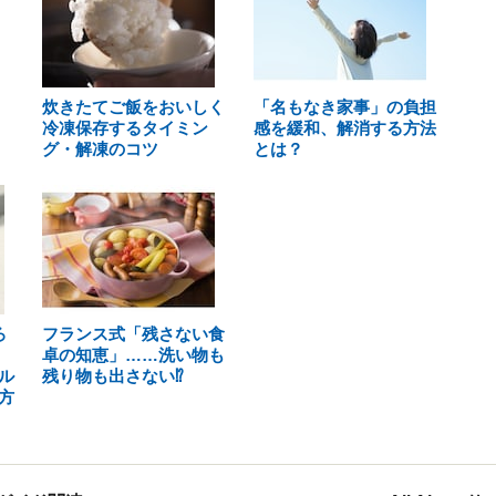
炊きたてご飯をおいしく
「名もなき家事」の負担
冷凍保存するタイミン
感を緩和、解消する方法
グ・解凍のコツ
とは？
ろ
フランス式「残さない食
！
卓の知恵」……洗い物も
ル
残り物も出さない⁉
方