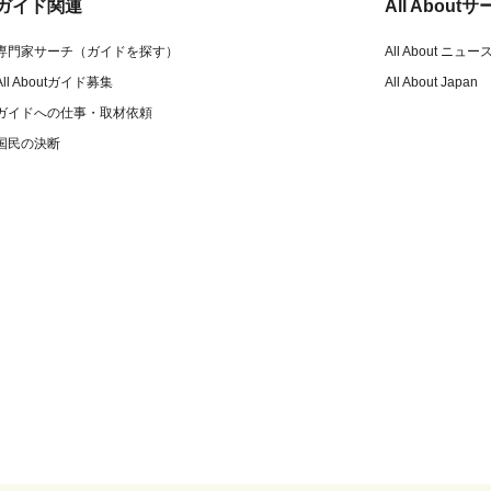
ガイド関連
All Abou
専門家サーチ（ガイドを探す）
All About ニュー
All Aboutガイド募集
All About Japan
ガイドへの仕事・取材依頼
国民の決断