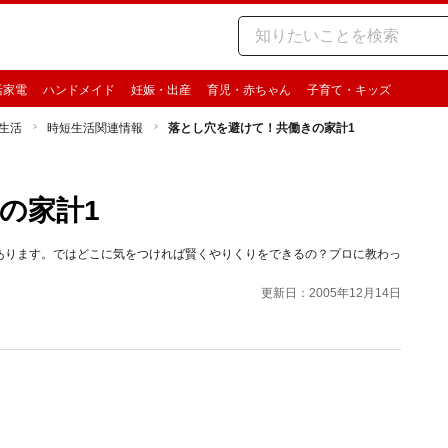
活家電
ハンドメイド
妊娠・出産
育児・赤ちゃん
子育て・キッズ
生活
時短生活関連情報
落とし穴を避けて！共働きの家計1
の家計1
あります。ではどこに気をつければ賢くやりくりをできるの？プロに教わっ
更新日：2005年12月14日