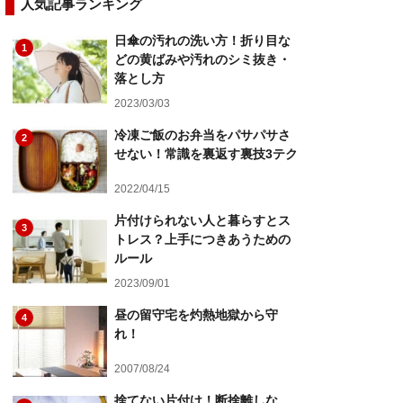
人気記事ランキング
日傘の汚れの洗い方！折り目な
1
どの黄ばみや汚れのシミ抜き・
落とし方
2023/03/03
冷凍ご飯のお弁当をパサパサさ
2
せない！常識を裏返す裏技3テク
2022/04/15
片付けられない人と暮らすとス
3
トレス？上手につきあうための
ルール
2023/09/01
昼の留守宅を灼熱地獄から守
4
れ！
2007/08/24
捨てない片付け！断捨離しな