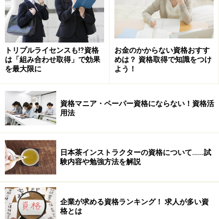
語でのレッスンもあり。
（スクール概要）
1.料理教室
トリプルライセンスも⁉資格
お金のかからない資格おすす
2.飲食店営業（「よしむら」 ランチ、テイクアウト弁
は「組み合わせ取得」で効果
めは？ 資格取得で知識をつけ
当）
を最大限に
よう！
3.TV、雑誌等の料理番組、レシピ、メニュー作成等
資格マニア・ペーパー資格にならない！資格活
★次ページから、インタビュースタート！＞＞
用法
※記事内容は執筆時点のものです。最新の内容をご確認くださ
い。
日本茶インストラクターの資格について……試
験内容や勉強方法を解説
次のページへ
1
/
5
企業が求める資格ランキング！ 求人が多い資
格とは