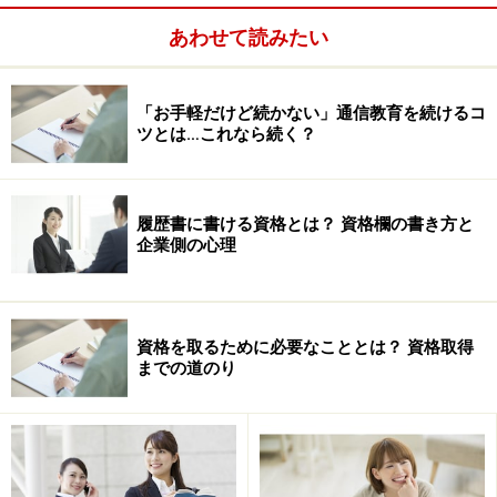
フードコーディネーター試験が開始、「資格」を意識し
あわせて読みたい
た
仕事、仕事、勉強、睡眠の毎日
「お手軽だけど続かない」通信教育を続けるコ
調理師免許取得、フリーランスとして活動開始！
ツとは…これなら続く？
今までの集大成としてチャレンジした「料理技術上級」
今は「夫の専属調理人」
やはり原点は「介護食」
履歴書に書ける資格とは？ 資格欄の書き方と
「好き」な気持ちを保ち続けて
企業側の心理
★番外編★フードコーディネーターの提案する「ひなま
つり料理」
資格を取るために必要なこととは？ 資格取得
までの道のり
※
赤坂ビバレッジ・クッキングスクール
飲食店やペンション、喫茶店等を経営したい人のための
プロ養成場。講師は全て料理界の第一線で活躍するシェ
フたち。最近では、本格的に料理を学びたい30歳前後の
OLや主婦の入門が急激に増加。国際化も視野に入れた英