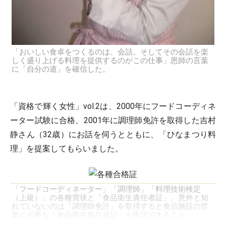
「おいしい食卓をつくるのは、会話。そしてその会話を楽
しく盛り上げる料理を提供するのがこの仕事」恩師の言葉
に「自分の道」を確信した。
「資格で輝く女性」vol.2は、2000年にフードコーディネ
ーター試験に合格、2001年に調理師免許を取得した吉村
静さん（32歳）にお話を伺うとともに、「ひなまつり料
理」を提案してもらいました。
「フードコーディネーター」「調理師」「料理技術検定
（上級）」の各種賞状と「食品衛生責任者証」。意外と知
れていないのは「調理師免許」を取得すると食品施設の営
業に必要な「食品衛生責任者証」も申請できること。