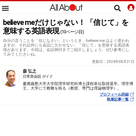
believe meだけじゃない！ 「信じて」を
意味する英語表現
(10ページ目)
自分の言うことを「信じなさい」というとき、believe me はよく使われ
ますが、それ以外にも会話に欠かせない、「信じて」を意味する英語表
現があります。今回は、会話例付きでご紹介しましょう。ぜひ参考にし
てみてくださいね。
更新日：
2024年08月21日
森 弘之
日常英会話 ガイド
慶應義塾大学大学院理学研究科博士課程単位取得退学。理学博
士。大学にて教鞭を執る（教授、専門は理論物理学）。
プロフィール詳細
執筆記事一覧