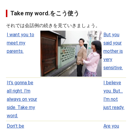
Take my word.をこう使う
それでは会話例の続きを見ていきましょう。
I want you to
But you
meet my
said your
parents.
mother is
very
sensitive.
It's gonna be
I believe
all right. I'm
you. But...
always on your
I'm not
side. Take my
just ready.
word.
Don't be
Are you