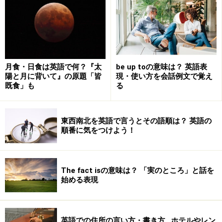
月食・日食は英語で何？『太
be up toの意味は？ 英語表
陽と月に背いて』の原題「皆
現・使い方を会話例文で覚え
既食」も
る
東西南北を英語で言うとその語順は？ 英語の
順番に気をつけよう！
The fact isの意味は？ 「実のところ」と話を
始める表現
英語での住所の言い方・書き方…ホテルやレン