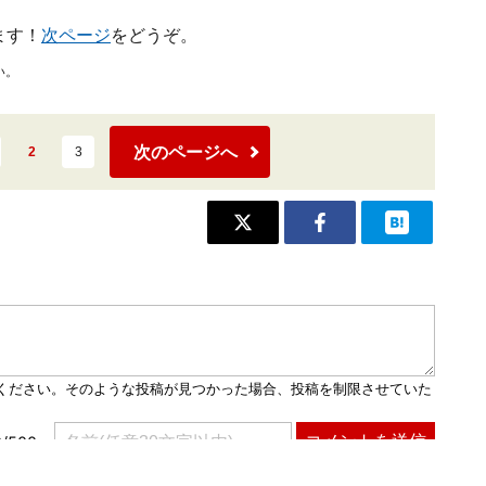
ます！
次ページ
をどうぞ。
い。
次のページへ
2
3