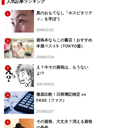
人気記事ランキング
真のおもてなし「ホスピタリテ
1
ィ」を学ぼう
2006/11/15
資格本ならこの書店！おすすめ
2
本屋ベスト5（TOKYO篇）
2006/07/24
え？今その資格は、もうない
3
よ!?
2007/09/10
徹底比較！日商簿記検定 vs
4
FASS（ファス）
2018/01/27
その資格、大丈夫？消える資格
5
の条件