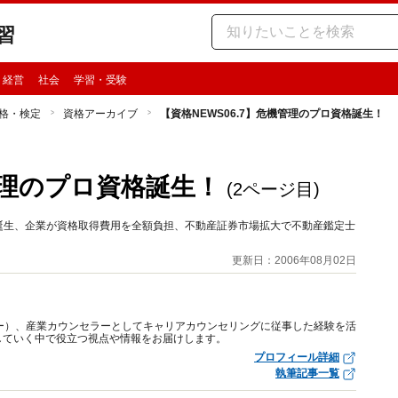
習
・経営
社会
学習・受験
格・検定
資格アーカイブ
【資格NEWS06.7】危機管理のプロ資格誕生！
機管理のプロ資格誕生！
(2ページ目)
格誕生、企業が資格取得費用を全額負担、不動産証券市場拡大で不動産鑑定士
更新日：2006年08月02日
ー）、産業カウンセラーとしてキャリアカウンセリングに従事した経験を活
していく中で役立つ視点や情報をお届けします。
プロフィール詳細
執筆記事一覧