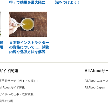
得」で効果を最大限に
識をつけよう！
資
日本茶インストラクター
用
の資格について……試験
内容や勉強方法を解説
ガイド関連
All Abou
専門家サーチ（ガイドを探す）
All About ニュー
All Aboutガイド募集
All About Japan
ガイドへの仕事・取材依頼
国民の決断