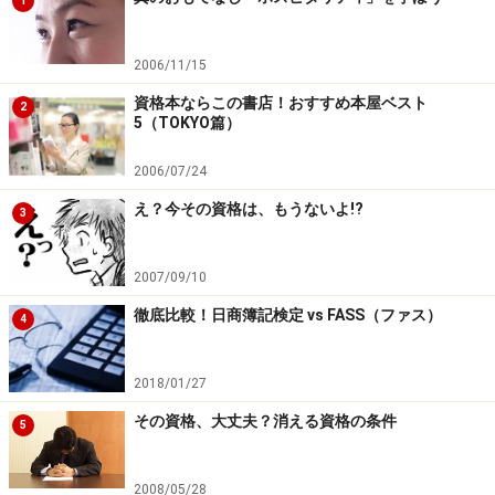
1
2006/11/15
資格本ならこの書店！おすすめ本屋ベスト
2
5（TOKYO篇）
2006/07/24
え？今その資格は、もうないよ!?
3
2007/09/10
徹底比較！日商簿記検定 vs FASS（ファス）
4
2018/01/27
その資格、大丈夫？消える資格の条件
5
2008/05/28