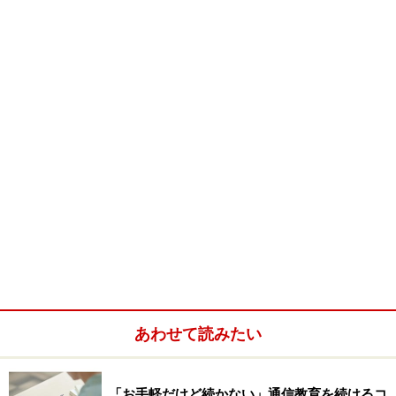
--- ゆきのりさんが受験され合格したのはいつですか？
去年の１２月にあった第６回試験で★シングルスターを
受験し、１回で合格できました。
--- なぜ、ドットコムマスターを受験しようと？
職場に設置しているＯＡ推進チームの若手社員から誘わ
れたのがきっかけです。彼らはＯＡを推進する仕事が
ら、パソコンやインターネット等の問い合わせも多く、
ＮＴＴさんともお付き合いがあり、本試験を紹介された
そうです。
あわせて読みたい
--- それまでは知らなかったんですか？
「お手軽だけど続かない」通信教育を続けるコ