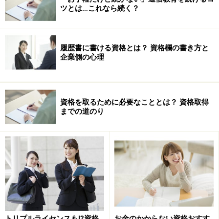
ええ。誘われてどんな試験だろう、とネットで調べまし
ツとは…これなら続く？
た。公式サイトをみると、サンプル問題があり、試しに
解いてみると情報処理技術者試験とは異なった、現場で
役立つ視点からの出題が多かったんです。しかも、過去
履歴書に書ける資格とは？ 資格欄の書き方と
企業側の心理
のパソコンの経験や知識で十分対処できそうだと感じた
ため、受験を決意しました。
--- なるほど。それで若手にまじって受験されることに
資格を取るために必要なこととは？ 資格取得
までの道のり
したんですね。
私のような年輩社員が一緒に受験することで「彼らの受
験に対するモチベーション向上の契機となれば」という
思いと、「パソコン自作や家庭内ＬＡＮ構築などを試行
錯誤しながら実践してきた知識や経験が体系的に整理・
棚卸しできれば」という期待もありました。
トリプルライセンスも⁉資格
お金のかからない資格おすす