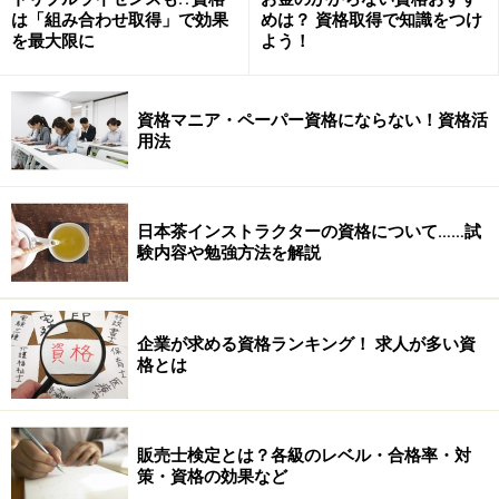
は「組み合わせ取得」で効果
めは？ 資格取得で知識をつけ
次に、具体的な勉強方法をお聞きしました ＞＞次ペー
を最大限に
よう！
ジヘ
資格マニア・ペーパー資格にならない！資格活
※記事内容は執筆時点のものです。最新の内容をご確認くださ
用法
い。
次のページへ
1
/
3
日本茶インストラクターの資格について……試
験内容や勉強方法を解説
企業が求める資格ランキング！ 求人が多い資
格とは
販売士検定とは？各級のレベル・合格率・対
策・資格の効果など