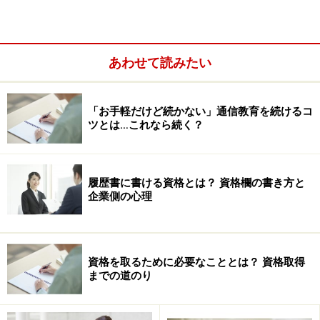
ージ「８．試験科目の免除」をご覧ください。
で、これ見ていただければお分かりかと思うのですが、
あわせて読みたい
科目免除の対象となる国家資格は、「司法試験」「公認
会計士」「税理士」「不動産鑑定士」といった、超難関
資格と呼ばれるものがほとんど……（笑）。なのですが、
「お手軽だけど続かない」通信教育を続けるコ
「経営情報システム」科目の免除を受けることができる
ツとは…これなら続く？
「
ソフトウェア開発技術者
」はまだ比較的とりやすい資
格かなと思いましたので、小見出しで取り上げてみまし
履歴書に書ける資格とは？ 資格欄の書き方と
た。情報処理と経営コンサルっていう、一見関係なさそ
企業側の心理
うな分野でこうした試験免除が受けられるっていうの
も、ちょっと意外ですよね？（そうでもない？）
資格を取るために必要なこととは？ 資格取得
【「ソフトウェア開発技術者」試験情報】
までの道のり
受験資格 特に制限なし