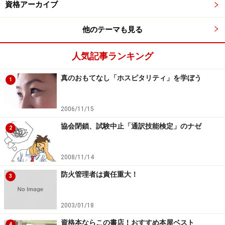
資格アーカイブ
次のページへ
1
/
4
他のテーマも見る
人気記事ランキング
真のおもてなし「ホスピタリティ」を学ぼう
1
2006/11/15
協会閉鎖、試験中止「通訳技能検定」のナゼ
2
2008/11/14
防火管理者は責任重大！
3
2003/01/18
資格本ならこの書店！おすすめ本屋ベスト
4