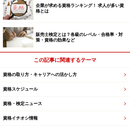
企業が求める資格ランキング！ 求人が多い資
格とは
試験日程 ８月上旬
受験申込 ５月下旬～６月上旬
販売士検定とは？各級のレベル・合格率・対
策・資格の効果など
合格基準 得点60%程度以上かつ各科目で得点40%
程度以上
この記事に関連するテーマ
資格の取り方・キャリアへの活かし方
合格率 約20%
資格スケジュール
さてどんどんいきましょうか。このまま
次のページ
へど
うぞ。
資格・検定ニュース
※記事内容は執筆時点のものです。最新の内容をご確認くださ
資格イチオシ情報
い。