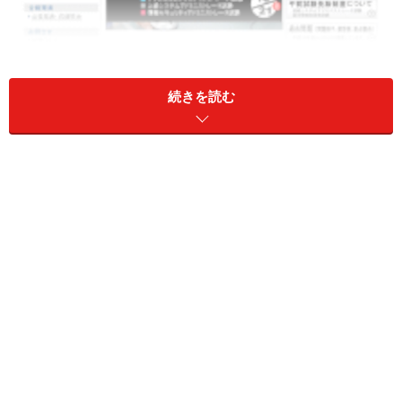
続きを読む
一連の情報処理技術者試験の中では簡単なほう？
経営コンサル系の国家資格である「
中小企業診断士
」の
第１次試験は、
「経済学・経済政策」「財務・会計」
「企業経営理論」「経営法務」「経営情報システム」
……
など、企業経営に関わる幅広い分野にわたる試験科目が
設定されていることが特徴。これらの試験科目のうち、
一つでも取りこぼすと第２次試験には進めないわけなん
ですが、科目によっては特定の国家資格を持っている場
合、試験免除を受けることができます。詳細は、「
平成
19年度中小企業診断士第1次試験案内（PDF）
」の２ペ