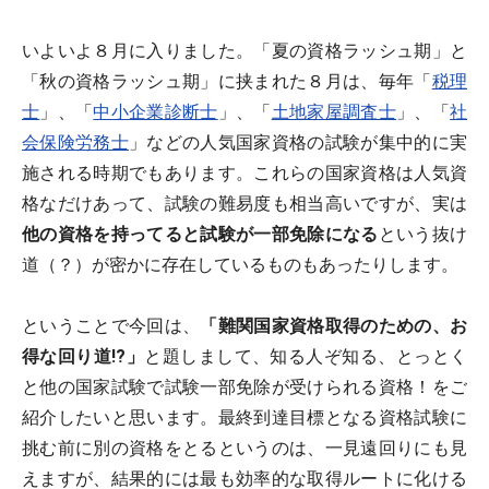
いよいよ８月に入りました。「夏の資格ラッシュ期」と
「秋の資格ラッシュ期」に挟まれた８月は、毎年「
税理
士
」、「
中小企業診断士
」、「
土地家屋調査士
」、「
社
会保険労務士
」などの人気国家資格の試験が集中的に実
施される時期でもあります。これらの国家資格は人気資
格なだけあって、試験の難易度も相当高いですが、実は
他の資格を持ってると試験が一部免除になる
という抜け
道（？）が密かに存在しているものもあったりします。
ということで今回は、
「難関国家資格取得のための、お
得な回り道!?」
と題しまして、知る人ぞ知る、とっとく
と他の国家試験で試験一部免除が受けられる資格！をご
紹介したいと思います。最終到達目標となる資格試験に
挑む前に別の資格をとるというのは、一見遠回りにも見
えますが、結果的には最も効率的な取得ルートに化ける