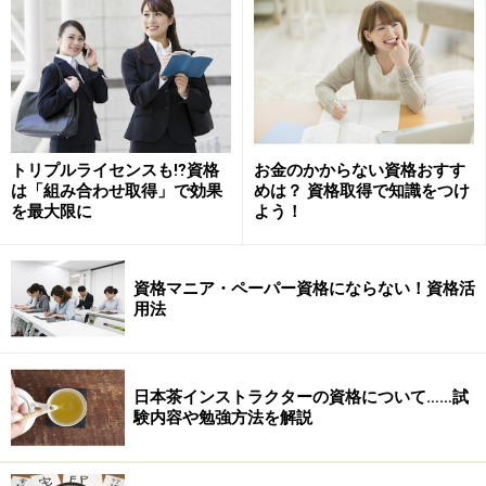
受験料 5,100円
試験日程 ４月、10月
受験申込 試験日の３ヶ月～２ヶ月前頃
トリプルライセンスも⁉資格
お金のかからない資格おすす
は「組み合わせ取得」で効果
めは？ 資格取得で知識をつけ
を最大限に
よう！
合格基準 「午前」「午後I」「午後II」それぞれで
一定得点以上
資格マニア・ペーパー資格にならない！資格活
用法
合格率 約15%
【「中小企業診断士（第１次試験）」試験情報】
日本茶インストラクターの資格について……試
受験資格 特に制限なし
験内容や勉強方法を解説
受験料 14,400円