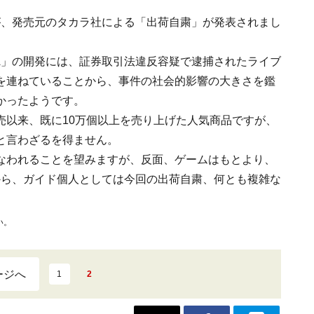
が、発売元のタカラ社による「出荷自粛」が発表されまし
A」の開発には、証券取引法違反容疑で逮捕されたライブ
を連ねていることから、事件の社会的影響の大きさを鑑
かったようです。
売以来、既に10万個以上を売り上げた人気商品ですが、
と言わざるを得ません。
なわれることを望みますが、反面、ゲームはもとより、
から、ガイド個人としては今回の出荷自粛、何とも複雑な
い。
ージへ
1
2