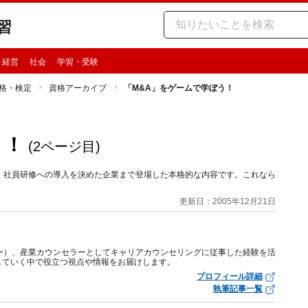
習
・経営
社会
学習・受験
格・検定
資格アーカイブ
「M&A」をゲームで学ぼう！
う！
(2ページ目)
、社員研修への導入を決めた企業まで登場した本格的な内容です。これなら
更新日：2005年12月21日
ー）、産業カウンセラーとしてキャリアカウンセリングに従事した経験を活
していく中で役立つ視点や情報をお届けします。
プロフィール詳細
執筆記事一覧