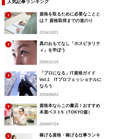
人気記事ランキング
資格を取るために必要なことと
1
は？ 資格取得までの道のり
2024/10/21
真のおもてなし「ホスピタリテ
2
ィ」を学ぼう
2006/11/15
「プロになる」IT資格ガイド
3
Vol.1 ITプロフェッショナルに
なろう
2004/08/01
資格本ならこの書店！おすすめ
4
本屋ベスト5（TOKYO篇）
2006/07/24
稼げる資格・稼げる仕事ランキ
5