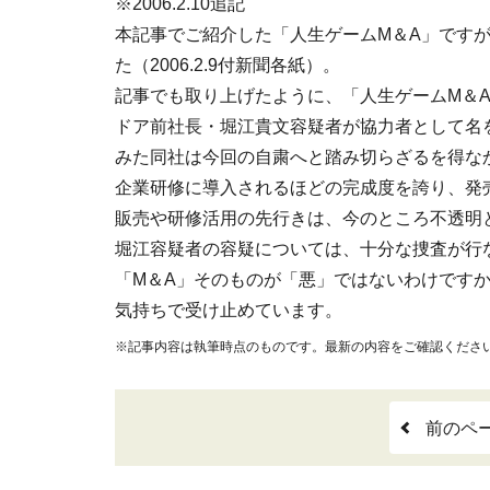
※2006.2.10追記
本記事でご紹介した「人生ゲームM＆A」です
た（2006.2.9付新聞各紙）。
記事でも取り上げたように、「人生ゲームM＆
ドア前社長・堀江貴文容疑者が協力者として名
みた同社は今回の自粛へと踏み切らざるを得な
企業研修に導入されるほどの完成度を誇り、発
販売や研修活用の先行きは、今のところ不透明
堀江容疑者の容疑については、十分な捜査が行
「M＆A」そのものが「悪」ではないわけです
気持ちで受け止めています。
※記事内容は執筆時点のものです。最新の内容をご確認くださ
前のペ