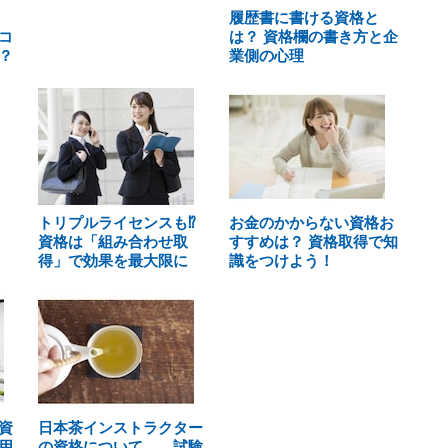
履歴書に書ける資格と
コ
は？ 資格欄の書き方と企
？
業側の心理
トリプルライセンスも⁉
お金のかからない資格お
資格は「組み合わせ取
すすめは？ 資格取得で知
得」で効果を最大限に
識をつけよう！
資
日本茶インストラクター
用
の資格について……試験