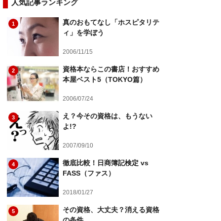
人気記事ランキング
真のおもてなし「ホスピタリテ
1
ィ」を学ぼう
2006/11/15
資格本ならこの書店！おすすめ
2
本屋ベスト5（TOKYO篇）
2006/07/24
え？今その資格は、もうない
3
よ!?
2007/09/10
徹底比較！日商簿記検定 vs
4
FASS（ファス）
2018/01/27
その資格、大丈夫？消える資格
5
の条件