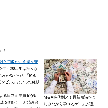
う！
対的買収から企業を守
年・2005年は様々な
じみのなかった
「M＆
ズンピル」
といった経済
による日本企業買収が広
M＆A時代到来！最新知識を楽
養成を開始）、経済産業
しみながら学べるゲームが登