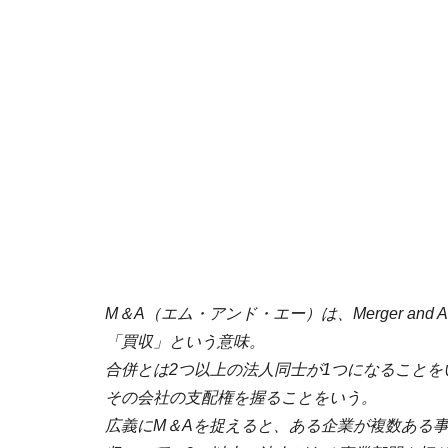
M＆A（エム・アンド・エー）は、Merger and Acqu
「買収」という意味。
合併とは2つ以上の法人同士が1つになること
その会社の支配権を握ることをいう。
広義にM＆Aを捉えると、ある企業が複数ある