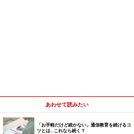
専門学校修了者も大学院への入学を認めようとしている
のかも知れません。（記事：「
専門士も大学院へ
」参
照）
日本における教育水準が上がるのは喜ばしい事です。大
学院の定員枠が広がることそれ自体は非難されることは
ないでしょう。要はいかにその質を保ち、向上させる
か？という事だと思います。
先ほどの統計は、国立大学だけですから、私学まで合わ
せれば大学院の定員枠はもっと多いのです。修士・博士
の値打ちを下げないためにも、政府はそろそろ枠の拡大
から、質の向上に政策を移すべきだと思います。
あわせて読みたい
※記事内容は執筆時点のものです。最新の内容をご確認くださ
い。
「お手軽だけど続かない」通信教育を続けるコ
ツとは…これなら続く？