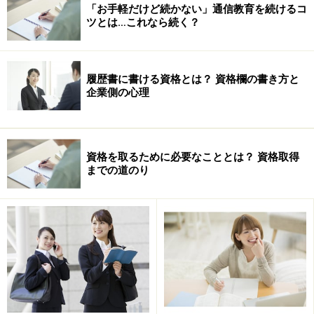
「お手軽だけど続かない」通信教育を続けるコ
ザ
ツとは…これなら続く？
な
ど
履歴書に書ける資格とは？ 資格欄の書き方と
ブ
Ｍ
ＭＲすなわち、医薬情報担当者は、人の命にかか
企業側の心理
リ
Ｒ
わる医薬品について深い知識と経験を求められま
ス
認
す。そして医師に正確な情報を伝える能力も必要
ト
定
となるのです。その育成にあたって、社内資格制
資格を取るために必要なこととは？ 資格取得
ル
制
度を取り入れています。さらに上級者は「アドバ
までの道のり
製
度
ンスドＭＲ」に認定されます。
薬
【社内資格の導入目的】
これらは、ほんの一部でしかありませんが、これだけ
を見ても食品・不動産・ＩＴ・製薬など多くの業界にわ
たっているのが判ります。おそらく、ほとんど全ての業