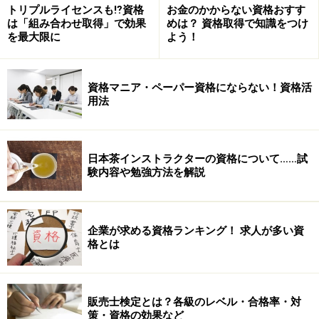
界で「社内資格制度」は取り入れられていると思われま
トリプルライセンスも⁉資格
お金のかからない資格おすす
は「組み合わせ取得」で効果
めは？ 資格取得で知識をつけ
す。その目的は、社員の士気向上・知識・スキルの向上
を最大限に
よう！
などが大半ですが、多くの場合、この目的は達している
と思われます。
資格マニア・ペーパー資格にならない！資格活
用法
【社内資格が用いられる分野】
よく見ると、社内資格に用いられていない資格がある
のに気づきます。代表的なのが、「英語」。英検やＴＯ
日本茶インストラクターの資格について……試
ＥＩＣがあるので、社内資格を設ける必要が無いのでし
験内容や勉強方法を解説
ょう。逆に言うと、公的資格が無い分野に社内資格が用
意されているというのが実態だと思います。例えば、イ
オンの「イオン鮮魚士」や「サイクルアドバイザー」な
企業が求める資格ランキング！ 求人が多い資
格とは
どです。魚を見る目というのは、まさに専門家の見識を
要求される分野ですが、これを認定する資格は公的には
有りません。こういった分野では極めて有効な制度だと
販売士検定とは？各級のレベル・合格率・対
思われます。
策・資格の効果など