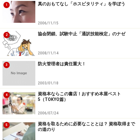
真のおもてなし「ホスピタリティ」を学ぼう
1
※記事内容は執筆時点のものです。最新の内容をご確認くださ
い。
2006/11/15
協会閉鎖、試験中止「通訳技能検定」のナゼ
2
2008/11/14
防火管理者は責任重大！
3
2003/01/18
資格本ならこの書店！おすすめ本屋ベスト
4
5（TOKYO篇）
2006/07/24
資格を取るために必要なこととは？ 資格取得まで
5
の道のり