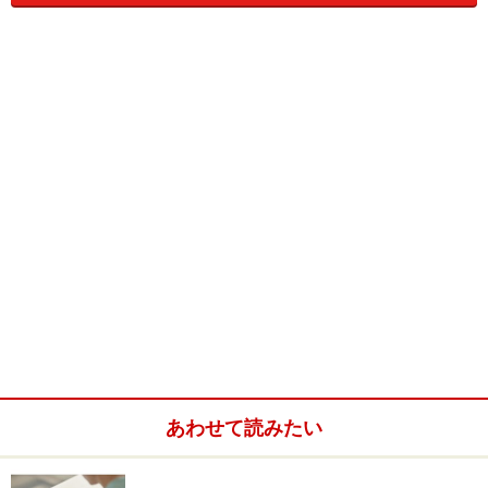
士
ロ
５までの５段階に分かれており、最高位のＬ５に
通
フ
なると、従来の月報の約４０％の増額をのぞめま
ェ
す。さらに、大型プロジェクトの成功などの功績
ッ
があった場合は、ボーナスの増額があります。若
シ
くても優秀な社員には役員級の給与を支払う仕組
ョ
みになる予定です。
ナ
ル
マ
サ
サービスエンジニアＤ～Ａ級。サービスアドバイ
ツ
ー
ザーＤ～Ａ級。新人が顧客への接客や、車の整備
ダ
ビ
を行うにあたって一人前になる課程で取得してゆ
ス
く資格です。取得にあたっての研修制度がありま
ア
す。
ド
あわせて読みたい
バ
イ