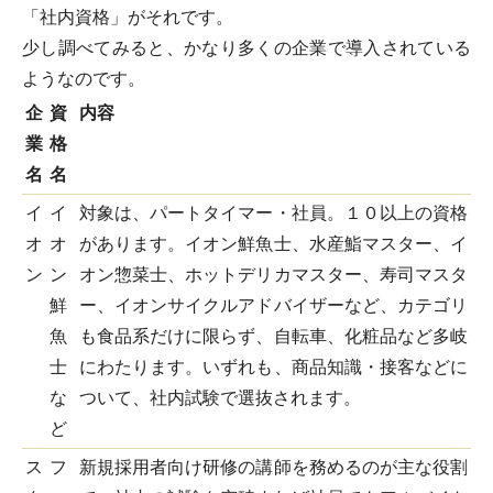
「社内資格」がそれです。
少し調べてみると、かなり多くの企業で導入されている
ようなのです。
企
資
内容
業
格
名
名
イ
イ
対象は、パートタイマー・社員。１０以上の資格
オ
オ
があります。イオン鮮魚士、水産鮨マスター、イ
ン
ン
オン惣菜士、ホットデリカマスター、寿司マスタ
鮮
ー、イオンサイクルアドバイザーなど、カテゴリ
魚
も食品系だけに限らず、自転車、化粧品など多岐
士
にわたります。いずれも、商品知識・接客などに
な
ついて、社内試験で選抜されます。
ど
ス
フ
新規採用者向け研修の講師を務めるのが主な役割