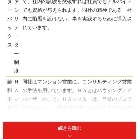
タ
ァ
で、社内の試験を突破すれば社員でもアルバイト
ー
シ
でも資格が与えられます。同社の精神である「社
バ
リ
内に階層を設けない」事を実践するために導入さ
ッ
テ
れています。
ク
ー
ス
タ
ー
制
度
藤
Ｈ
同社はマンション営業に、コンサルティング営業
和
Ａ
の手法を用いています。ＨＡとはハウジングアド
不
マ
バイザーのこと。ＨＡマスターは、営業のプロで
動
ス
あるとともに、後進の育成にもあたる人のことで
産
タ
す。
ー
続きを読む
富
プ
同社のエキスパート級のＳＥが対象。Ｌ１からＬ