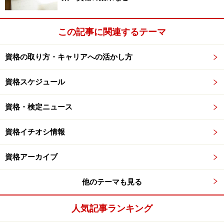
また、富士通が行っているようなＩＴのプロフェッシ
ョナルの認定制度は、公的にも「ＩＴスキル標準」とし
この記事に関連するテーマ
て認定されようとしています。これなどは、企業の認定
制度の方が公的資格よりも進んでいた事例の一つでしょ
資格の取り方・キャリアへの活かし方
う。
また、藤和不動産のＨＡマスターは、マンション営業
資格スケジュール
のプロとしての認定ともいえます。不動産の販売にあた
っては、宅地建物取引主任者という公的資格があるので
資格・検定ニュース
すが、これは営業のノウハウを認定するわけではありま
せん。業界に資格があっても、それだけで十分でない
資格イチオシ情報
時、企業側はニーズに合わせて独自の資格制度を設ける
資格アーカイブ
ことが多いようです。そして、それが先駆となって、公
的資格が後からついて来ることもある訳です。
他のテーマも見る
日本で取得可能なあらゆる資格の最新情報・お
もしろ情報をお届けします！
人気記事ランキング
資格メルマガ購読申込はこちらへ！