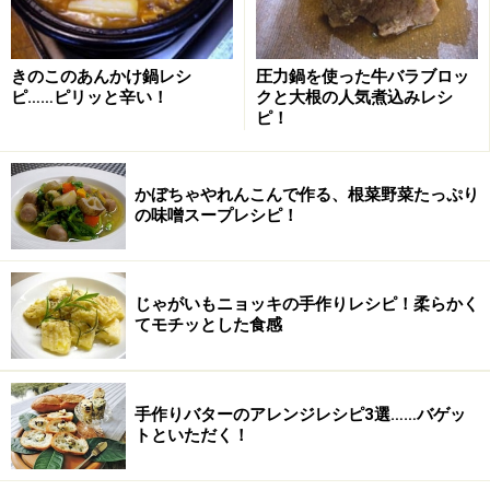
きのこのあんかけ鍋レシ
圧力鍋を使った牛バラブロッ
ピ……ピリッと辛い！
クと大根の人気煮込みレシ
ピ！
かぼちゃやれんこんで作る、根菜野菜たっぷり
の味噌スープレシピ！
じゃがいもニョッキの手作りレシピ！柔らかく
てモチッとした食感
手作りバターのアレンジレシピ3選……バゲッ
トといただく！