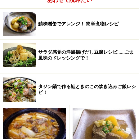
鯖味噌缶でアレンジ！ 簡単煮物レシピ
サラダ感覚の洋風揚げだし豆腐レシピ……ごま
風味のドレッシングで！
タジン鍋で作る鮭ときのこの炊き込みご飯レシ
ピ！