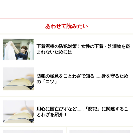
あわせて読みたい
下着泥棒の防犯対策！女性の下着・洗濯物を盗
まれないためには
防犯の極意をことわざで知る……身を守るため
の「コツ」
第1の力「情報力」
用心に国亡びずなど……「防犯」に関連するこ
とわざを紹介！
自分に関する情報は、たとえば「体型」「メイク」「髪
の色」「服装」など、普段から気にしている自分自身の