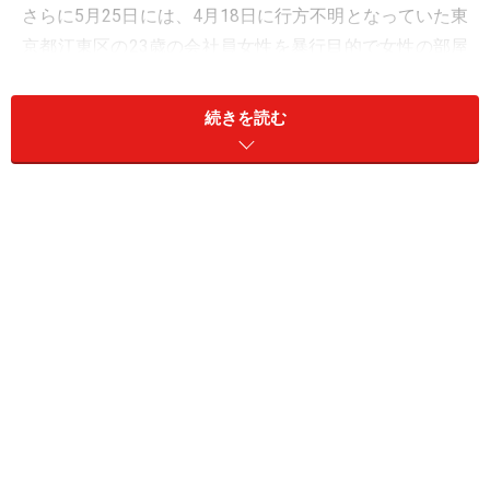
さらに5月25日には、4月18日に行方不明となっていた東
京都江東区の23歳の会社員女性を暴行目的で女性の部屋
に侵入したとして、住居侵入の疑いで逮捕され、殺害を
ほのめかす供述をしています。
続きを読む
江東区の事件のように自宅の二軒隣の同じマンションの
居住者による犯行や、自宅のすぐ近くで被害に遭うな
ど、「これでは被害を防ぎようがないのでは？」と、絶
望的な気持ちになってしまっている人もいるようです。
しかし、いつどんなことが起きるのかは誰にも予測し得
ないことではありますが、被害に遭わないようにするこ
と、万が一被害に遭ったとしても被害を最小限にとどめ
るようにすることを考えて行動することはできるはずで
す。
女性が自分の身を自分で守るために必要な「3つの
力」
について、お伝えします。