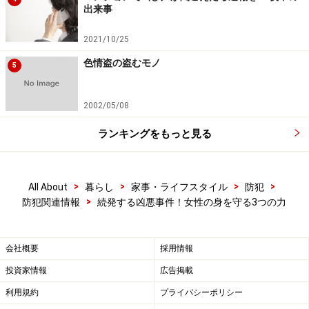
出来事
が分かれば、具体的な対応がとれるということです。
「私の帰宅経路はもっと安全な場所に住んでいる友人と
2021/10/25
比べると、街灯も少なくてかなり危険」といったよう
色情盗の盗むモノ
5
に、まずは自分の状態を知ること、すなわち「情報分
析」をすることが大切です。
2002/05/08
さらに、実際に自分が帰宅する際、周囲をよく見回すこ
ランキングをもっと見る
とです。前方・左右・後方の自分の周囲360度に不審な
車両、バイク、自転車、人物などがいないかよく観察す
るのです。現在進行形で自分に接近する危険がないか、
>
>
>
>
All About
暮らし
家事・ライフスタイル
防犯
>
防犯関連情報
続発する凶悪事件！女性の身を守る3つの力
目と耳から得られる情報をしっかり観察しましょう。気
になるものとどれくらい離れているか、あとどれくらい
で自動車がそばまで来るか、不審な人物とすれ違わなく
会社概要
採用情報
てはならないか、といった状況をよく見るようにしまし
投資家情報
広告掲載
ょう。
利用規約
プライバシーポリシー