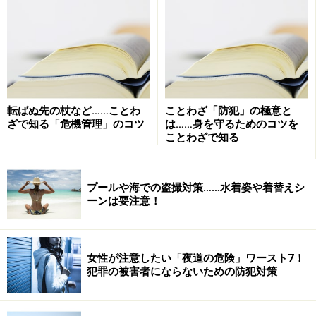
ことがたくさんあるはずです。ファッションや美容、恋
愛などに関することは若い女性の一番の関心事でしょう
か。そうしたことを考えているときの集中力や熱意は大
変なものです。しかし、それらの楽しいことも、自分の
身が無事であってこそです。なんらかの被害を受けてし
まっては、すべて吹き飛んでしまうかもしれないので
転ばぬ先の杖など……ことわ
ことわざ「防犯」の極意と
す。
ざで知る「危機管理」のコツ
は……身を守るためのコツを
ことわざで知る
まずは、安全な自分、無事な自分がなくてはなりませ
ん。そこで、第1に大切なのは、「情報力」です。テレ
プールや海での盗撮対策……水着姿や着替えシ
ビや新聞、インターネットなどでは事件に関する情報が
ーンは要注意！
たくさんあります。その中でも、自分と似たような年
齢、職業、住居のタイプ、住んでいる地域など、類似点
女性が注意したい「夜道の危険」ワースト7！
の多い事件に関して敏感になりましょう。似た条件の人
犯罪の被害者にならないための防犯対策
に起きたことは、自分にも起こりうると考えて情報を得
ることです。