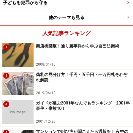
子どもを犯罪から守る
「情報」をコントロールすることも必要です。いわゆる
他のテーマも見る
「個人情報」の流出を防ぐために、細心の注意を払いま
しょう。窓辺にぬいぐるみを飾っていたり、カーテンが
人気記事ランキング
いかにも女性らしい色や柄であったり、洗濯物を干すと
きに、人の目に触れるように下着を干したり、といった
商店街襲撃！通り魔事件から学ぶ自己防衛術
1
ように、「いかにも女性が住んでいる」と、他人に知ら
れるような状態にしないことが大切です。つまり、自分
2008/01/15
の個人情報をきちんと管理することです。自分の足
偽札の見分け方！千円・五千円・一万円札それぞ
2
（靴）音や携帯電話で話す声すらも、個人情報だと認識
れ解説
しておきましょう。
2019/06/19
ガイドが選ぶ2001年なんでもランキング 2001年
自分自身の危険の度合いも分からなくては、対応のしよ
3
事件・事故10！
うもありません。分かりやすく言えば、「標準体重より
○キロ多いから、こう食事制限して、これだけの運動を
2001/12/26
して、○キロ減量しよう」といったように、基準や目標
マンションで叫び声が聞こえたら通報を！ 夜中の
4