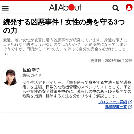
続発する凶悪事件！女性の身を守る3つ
の力
最近、若い女性が被害に遭う凶悪事件が続発しています。身近な隣人に
よる犯行など防ぎようがないのではないか？ と絶望的になってしまい
そうですが、日頃から「3つの力」を持って自分の安全を心がけましょ
う。
更新日：
2008年06月02日
佐伯 幸子
防犯 ガイド
安全生活アドバイザー。「頭を使って身を守る方法～知的護身
術」を提唱。日常的な危機管理のスペシャリストとして、子ど
もや女性の安全対策を中心に、暮らしの中のあらゆる場面での
危険を指摘、排除する方法を分かりやすく解説します。
プロフィール詳細
執筆記事一覧