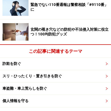
緊急でない110番通報は警察相談「#9110番」
また、最寄り駅から自宅までの帰宅経路の中にある「ひ
に
ったくり多発」「痴漢多し」「空き巣狙いに気をつけま
しょう」といった立看板にも注意しましょう。こうした
立看板は、実際に事件が多発しているからであって、無
玄関の覗き穴などの防犯や不法侵入対策に役立
つ！100均防犯グッズ
用のものではありません。見慣れた景色として見過ごさ
ず、自分自身への注意喚起としてしっかり見ておきまし
ょう。自分自身の住まいの周辺での情報には、報道され
この記事に関連するテーマ
る起きてしまった事件情報よりも身近で大切な情報なの
です。さらに、集合住宅の隣人や近隣住人に関する情報
詐欺を防ぐ
も、意識して得るようにしましょう。目や耳から得られ
スリ・ひったくり・置き引きを防ぐ
る情報はたくさんあるはずです。
車盗難・車上荒らしを防ぐ
個人情報を守る
最上階右端が容疑者の部屋。右から3つめが被害者の部屋